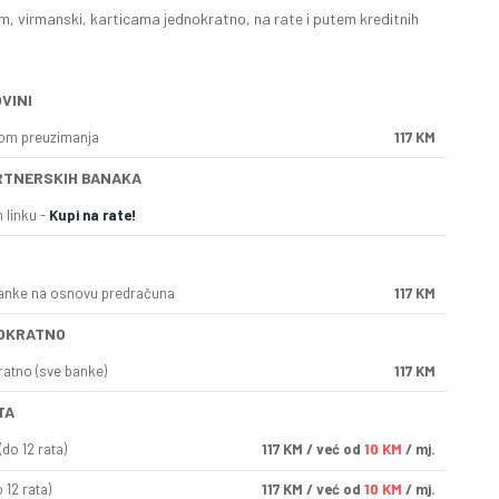
, virmanski, karticama jednokratno, na rate i putem kreditnih
VINI
kom preuzimanja
117 KM
RTNERSKIH BANAKA
 linku -
Kupi na rate!
anke na osnovu predračuna
117 KM
OKRATNO
ratno (sve banke)
117 KM
TA
do 12 rata)
117
KM
/ već od
10 KM
/ mj.
 12 rata)
117
KM
/ već od
10 KM
/ mj.