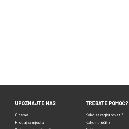
UPOZNAJTE NAS
TREBATE POMOĆ?
O nama
Kako se registrovati?
Prodajna mjesta
Kako naručiti?