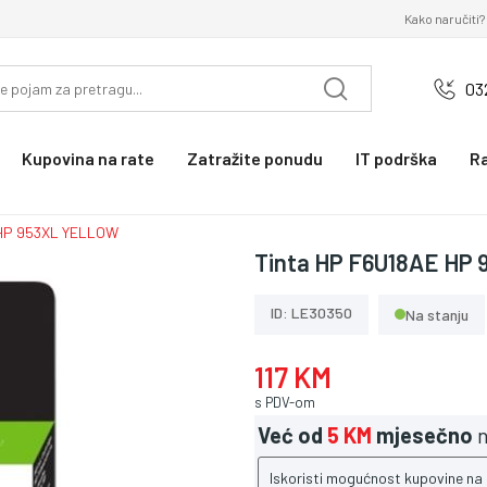
Kako naručiti?
03
Kupovina na rate
Zatražite ponudu
IT podrška
R
 HP 953XL YELLOW
Tinta HP F6U18AE HP
ID: LE30350
Na stanju
117 KM
s PDV-om
Već od
5 KM
mjesečno
n
Iskoristi mogućnost kupovine na