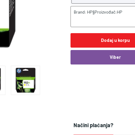
Brand: HP§Proizvođač:HP
Dodaj u korpu
Viber
Načini plaćanja?