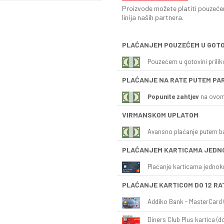
Proizvode možete platiti pouzećem
linija naših partnera.
PLAĆANJEM POUZEĆEM U GOTO
Pouzećem u gotovini prili
PLAĆANJE NA RATE PUTEM PA
Popunite zahtjev
na ovom
VIRMANSKOM UPLATOM
Avansno plaćanje putem b
PLAĆANJEM KARTICAMA JEDN
Plaćanje karticama jednok
PLAĆANJE KARTICOM DO 12 RA
Addiko Bank - MasterCard (
Diners Club Plus kartica (do