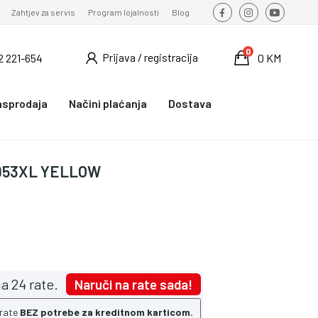
Zahtjev za servis
Program lojalnosti
Blog
0
Prijava / registracija
2 221-654
0 KM
asprodaja
Načini plaćanja
Dostava
 953XL YELLOW
a 24 rate.
Naruči na rate sada!
 rate
BEZ potrebe za kreditnom karticom.