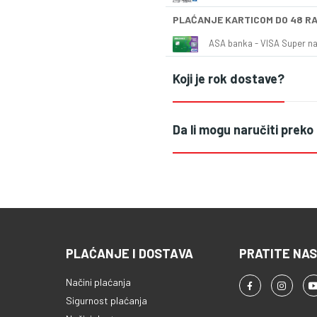
PLAĆANJE KARTICOM DO 48 R
ASA banka - VISA Super naš
Koji je rok dostave?
Da li mogu naručiti preko
PLAĆANJE I DOSTAVA
PRATITE NAS
Načini plaćanja
Sigurnost plaćanja