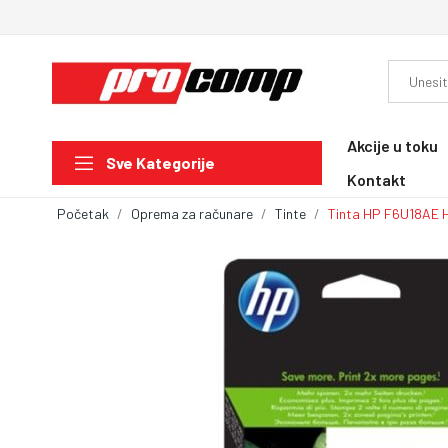
Akcije u toku
Sve Kategorije
Kontakt
Početak
Oprema za računare
Tinte
Tinta HP F6U18AE