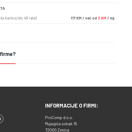
ATA
a kartica (do 48 rata)
117
KM
/ već od
2 KM
/ mj.
 firme?
INFORMACIJE O FIRMI:
ProComp d.o.o.
Mujagića sokak 15
72000 Zenica