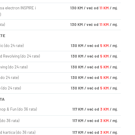
sa electron INSPIRE i
130
KM
/ već od
11 KM
/ mj.
)
ta)
130
KM
/ već od
11 KM
/ mj.
ATE
ic (do 24 rate)
130
KM
/ već od
5 KM
/ mj.
d Revolving (do 24 rate)
130
KM
/ već od
5 KM
/ mj.
ving (do 24 rate)
130
KM
/ već od
5 KM
/ mj.
(do 24 rate)
130
KM
/ već od
5 KM
/ mj.
(do 24 rate)
130
KM
/ već od
5 KM
/ mj.
TA
op & Fun (do 36 rata)
117
KM
/ već od
3 KM
/ mj.
(do 36 rata)
117
KM
/ već od
3 KM
/ mj.
d kartica (do 36 rata)
117
KM
/ već od
3 KM
/ mj.