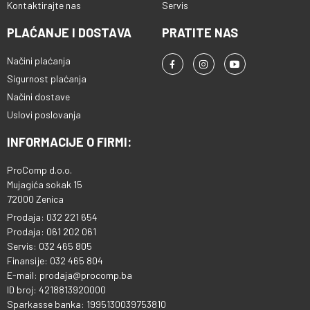
Kontaktirajte nas
Servis
PLAĆANJE I DOSTAVA
PRATITE NAS
Načini plaćanja
Sigurnost plaćanja
Načini dostave
Uslovi poslovanja
INFORMACIJE O FIRMI:
ProComp d.o.o.
Mujagića sokak 15
72000 Zenica
Prodaja: 032 221 654
Prodaja: 061 202 061
Servis: 032 465 805
Finansije: 032 465 804
E-mail: prodaja@procomp.ba
ID broj: 4218813920000
Sparkasse banka: 1995130039753810