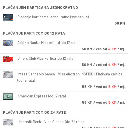
PLAĆANJEM KARTICAMA JEDNOKRATNO
Plaćanje karticama jednokratno (sve banke)
50 KM
PLAĆANJE KARTICOM DO 12 RATA
Addiko Bank - MasterCard (do 12 rata)
50
KM
/ već od
4 KM
/ mj.
Diners Club Plus kartica (do 12 rata)
50
KM
/ već od
4 KM
/ mj.
Intesa Sanpaolo banka - Visa electron INSPIRE i Platinum kartica
(do 12 rata)
56
KM
/ već od
5 KM
/ mj.
American Express (do 12 rata)
56
KM
/ već od
5 KM
/ mj.
PLAĆANJE KARTICOM DO 24 RATE
Unicredit Bank - Visa Classic (do 24 rate)