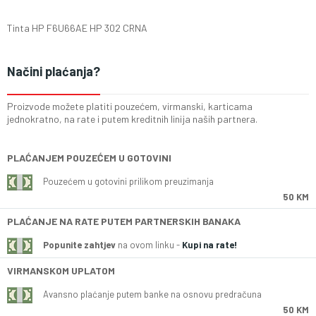
Tinta HP F6U66AE HP 302 CRNA
Načini plaćanja?
Proizvode možete platiti pouzećem, virmanski, karticama
jednokratno, na rate i putem kreditnih linija naših partnera.
PLAĆANJEM POUZEĆEM U GOTOVINI
Pouzećem u gotovini prilikom preuzimanja
50 KM
PLAĆANJE NA RATE PUTEM PARTNERSKIH BANAKA
Popunite zahtjev
na ovom linku -
Kupi na rate!
VIRMANSKOM UPLATOM
Avansno plaćanje putem banke na osnovu predračuna
50 KM