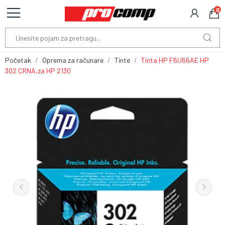
0
Početak
Oprema za računare
Tinte
Tinta HP F6U66AE HP
302 CRNA,za HP 2130