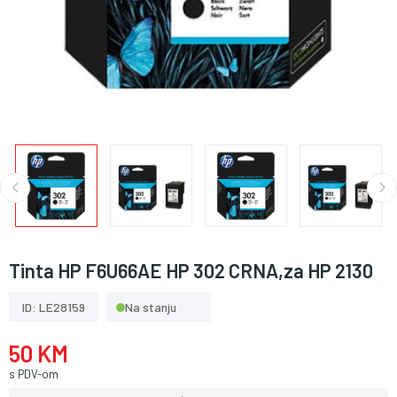
Tinta HP F6U66AE HP 302 CRNA,za HP 2130
ID: LE28159
Na stanju
50 KM
s PDV-om