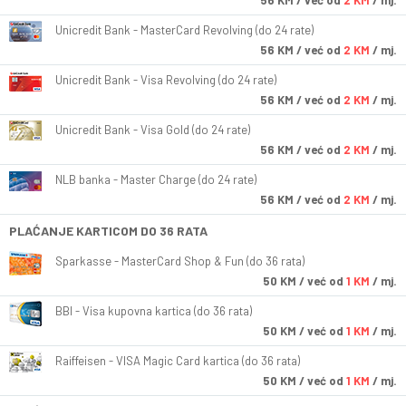
56
KM
/ već od
2 KM
/ mj.
Unicredit Bank - MasterCard Revolving (do 24 rate)
56
KM
/ već od
2 KM
/ mj.
Unicredit Bank - Visa Revolving (do 24 rate)
56
KM
/ već od
2 KM
/ mj.
Unicredit Bank - Visa Gold (do 24 rate)
56
KM
/ već od
2 KM
/ mj.
NLB banka - Master Charge (do 24 rate)
56
KM
/ već od
2 KM
/ mj.
PLAĆANJE KARTICOM DO 36 RATA
Sparkasse - MasterCard Shop & Fun (do 36 rata)
50
KM
/ već od
1 KM
/ mj.
BBI - Visa kupovna kartica (do 36 rata)
50
KM
/ već od
1 KM
/ mj.
Raiffeisen - VISA Magic Card kartica (do 36 rata)
50
KM
/ već od
1 KM
/ mj.