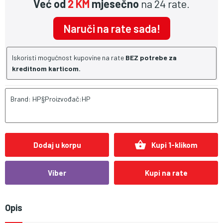
Već od
2 KM
mjesečno
na 24 rate.
Naruči na rate sada!
Iskoristi mogućnost kupovine na rate
BEZ potrebe za
kreditnom karticom.
Brand: HP§Proizvođač:HP
shopping_basket
Dodaj u korpu
Kupi 1-klikom
Viber
Kupi na rate
Opis