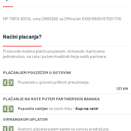
HP TINTA 932XL crna CN053AE za OfficeJet 6100/6600/6700/7110
Načini plaćanja?
Proizvode možete platiti pouzećem, virmanski, karticama
jednokratno, na rate i putem kreditnih linija naših partnera.
PLAĆANJEM POUZEĆEM U GOTOVINI
Pouzećem u gotovini prilikom preuzimanja
137 KM
PLAĆANJE NA RATE PUTEM PARTNERSKIH BANAKA
Popunite zahtjev
na ovom linku -
Kupi na rate!
VIRMANSKOM UPLATOM
Avansno plaćanje putem banke na osnovu predračuna