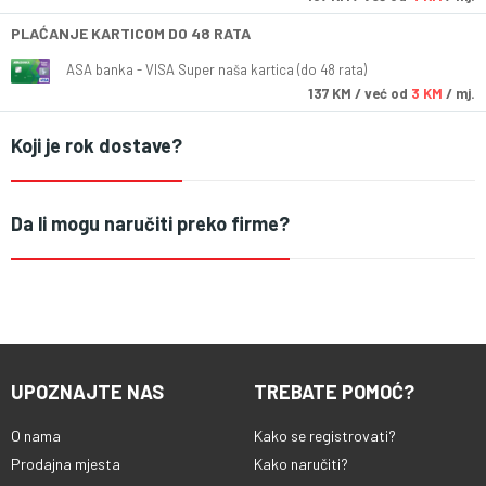
PLAĆANJE KARTICOM DO 48 RATA
ASA banka - VISA Super naša kartica (do 48 rata)
137
KM
/ već od
3 KM
/ mj.
Koji je rok dostave?
Da li mogu naručiti preko firme?
UPOZNAJTE NAS
TREBATE POMOĆ?
O nama
Kako se registrovati?
Prodajna mjesta
Kako naručiti?