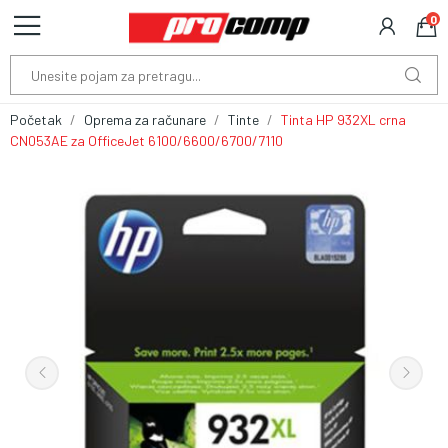
0
Početak
Oprema za računare
Tinte
Tinta HP 932XL crna
CN053AE za OfficeJet 6100/6600/6700/7110