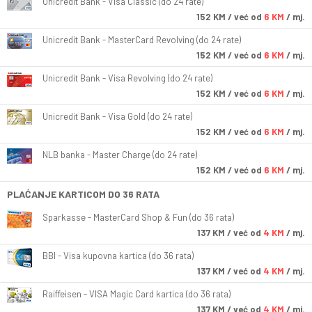
Unicredit Bank - Visa Classic (do 24 rate)
152
KM
/ već od
6 KM
/ mj.
Unicredit Bank - MasterCard Revolving (do 24 rate)
152
KM
/ već od
6 KM
/ mj.
Unicredit Bank - Visa Revolving (do 24 rate)
152
KM
/ već od
6 KM
/ mj.
Unicredit Bank - Visa Gold (do 24 rate)
152
KM
/ već od
6 KM
/ mj.
NLB banka - Master Charge (do 24 rate)
152
KM
/ već od
6 KM
/ mj.
PLAĆANJE KARTICOM DO 36 RATA
Sparkasse - MasterCard Shop & Fun (do 36 rata)
137
KM
/ već od
4 KM
/ mj.
BBI - Visa kupovna kartica (do 36 rata)
137
KM
/ već od
4 KM
/ mj.
Raiffeisen - VISA Magic Card kartica (do 36 rata)
137
KM
/ već od
4 KM
/ mj.