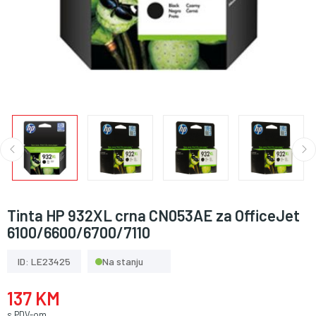
Tinta HP 932XL crna CN053AE za OfficeJet
6100/6600/6700/7110
ID: LE23425
Na stanju
137 KM
s PDV-om