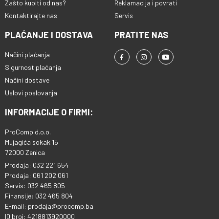
Zašto kupiti od nas?
Reklamacija i povrati
Kontaktirajte nas
Servis
PLAĆANJE I DOSTAVA
PRATITE NAS
Načini plaćanja
Sigurnost plaćanja
Načini dostave
Uslovi poslovanja
INFORMACIJE O FIRMI:
ProComp d.o.o.
Mujagića sokak 15
72000 Zenica
Prodaja: 032 221 654
Prodaja: 061 202 061
Servis: 032 465 805
Finansije: 032 465 804
E-mail: prodaja@procomp.ba
ID broj: 4218813920000