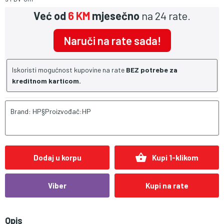
Već od
6 KM
mjesečno
na 24 rate.
Naruči na rate sada!
Iskoristi mogućnost kupovine na rate
BEZ potrebe za
kreditnom karticom.
Brand: HP§Proizvođač:HP
shopping_basket
Dodaj u korpu
Kupi 1-klikom
Viber
Kupi na rate
Opis