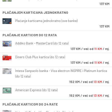
137 KM
PLAĆANJEM KARTICAMA JEDNOKRATNO
Plaćanje karticama jednokratno (sve banke)
137 KM
PLAĆANJE KARTICOM DO 12 RATA
Addiko Bank - MasterCard (do 12 rata)
137
KM
/ već od
11 KM
/ mj.
Diners Club Plus kartica (do 12 rata)
137
KM
/ već od
11 KM
/ mj.
Intesa Sanpaolo banka - Visa electron INSPIRE i Platinum kartica
(do 12 rata)
152
KM
/ već od
13 KM
/ mj.
American Express (do 12 rata)
152
KM
/ već od
13 KM
/ mj.
PLAĆANJE KARTICOM DO 24 RATE