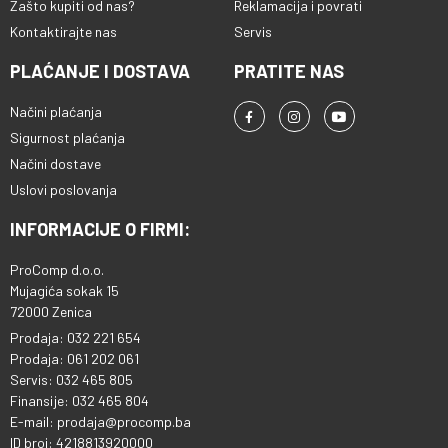
Zašto kupiti od nas?
Reklamacija i povrati
Kontaktirajte nas
Servis
PLAĆANJE I DOSTAVA
PRATITE NAS
Načini plaćanja
Sigurnost plaćanja
Načini dostave
Uslovi poslovanja
INFORMACIJE O FIRMI:
ProComp d.o.o.
Mujagića sokak 15
72000 Zenica
Prodaja: 032 221 654
Prodaja: 061 202 061
Servis: 032 465 805
Finansije: 032 465 804
E-mail: prodaja@procomp.ba
ID broj: 4218813920000