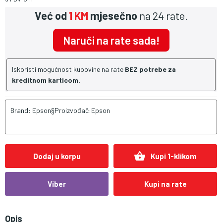
Već od
1 KM
mjesečno
na 24 rate.
Naruči na rate sada!
Iskoristi mogućnost kupovine na rate
BEZ potrebe za
kreditnom karticom.
Brand: Epson§Proizvođač:Epson
shopping_basket
Dodaj u korpu
Kupi 1-klikom
Viber
Kupi na rate
Opis