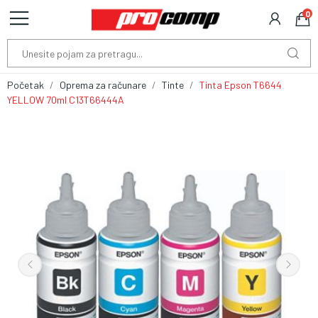
0
Početak
Oprema za računare
Tinte
Tinta Epson T6644
YELLOW 70ml C13T66444A