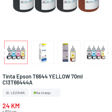
Tinta Epson T6644 YELLOW 70ml
C13T66444A
ID: LE23465
Na stanju
24 KM
s PDV-om