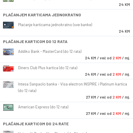
24 KM
PLAĆANJEM KARTICAMA JEDNOKRATNO
Plaćanje karticama jednokratno (sve banke)
24 KM
PLAĆANJE KARTICOM DO 12 RATA
Addiko Bank - MasterCard (do 12 rata)
24
KM
/ već od
2 KM
/ mj.
Diners Club Plus kartica (do 12 rata)
24
KM
/ već od
2 KM
/ mj.
Intesa Sanpaolo banka - Visa electron INSPIRE i Platinum kartica
(do 12 rata)
27
KM
/ već od
2 KM
/ mj.
American Express (do 12 rata)
27
KM
/ već od
2 KM
/ mj.
PLAĆANJE KARTICOM DO 24 RATE