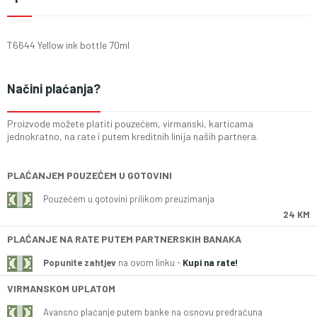
T6644 Yellow ink bottle 70ml
Načini plaćanja?
Proizvode možete platiti pouzećem, virmanski, karticama
jednokratno, na rate i putem kreditnih linija naših partnera.
PLAĆANJEM POUZEĆEM U GOTOVINI
Pouzećem u gotovini prilikom preuzimanja
24 KM
PLAĆANJE NA RATE PUTEM PARTNERSKIH BANAKA
Popunite zahtjev
na ovom linku -
Kupi na rate!
VIRMANSKOM UPLATOM
Avansno plaćanje putem banke na osnovu predračuna