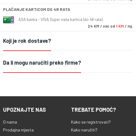
PLAĆANJE KARTICOM DO 48 RATA
ASA banka - VISA Super naša kartica (do 48 rata)
24
KM
/ već od
1 KM
/ mj.
Koji je rok dostave?
Da li mogu naručiti preko firme?
UPOZNAJTE NAS
TREBATE POMOĆ?
O nama
Kako se registrovati?
Prodajna mjesta
Kako naručiti?