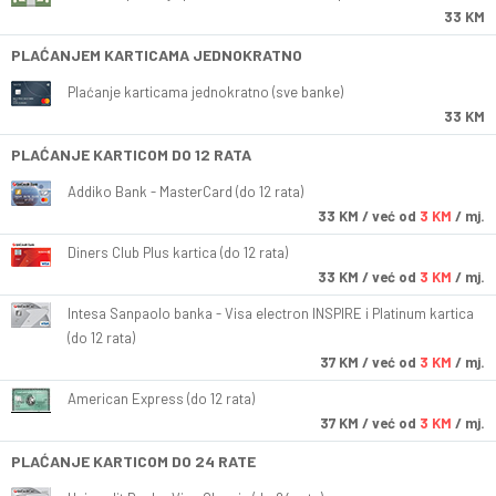
33 KM
PLAĆANJEM KARTICAMA JEDNOKRATNO
Plaćanje karticama jednokratno (sve banke)
33 KM
PLAĆANJE KARTICOM DO 12 RATA
Addiko Bank - MasterCard (do 12 rata)
33
KM
/ već od
3 KM
/ mj.
Diners Club Plus kartica (do 12 rata)
33
KM
/ već od
3 KM
/ mj.
Intesa Sanpaolo banka - Visa electron INSPIRE i Platinum kartica
(do 12 rata)
37
KM
/ već od
3 KM
/ mj.
American Express (do 12 rata)
37
KM
/ već od
3 KM
/ mj.
PLAĆANJE KARTICOM DO 24 RATE