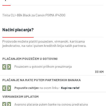
Tinta CLI-8Bk Black za Canon PIXMA iP4300
Načini plaćanja?
Proizvode možete platiti pouzećem, virmanski, karticama
jednokratno, na rate i putem kreditnih linija naših partnera.
PLAĆANJEM POUZEĆEM U GOTOVINI
Pouzećem u gotovini prilikom preuzimanja
33 KM
PLAĆANJE NA RATE PUTEM PARTNERSKIH BANAKA
Popunite zahtjev
na ovom linku -
Kupi na rate!
VIRMANSKOM UPLATOM
Avansno plaćanje putem banke na osnovu predračuna