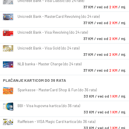
Unicredit Bank - Visa Classic (do 24 rate)
37
KM
/ već od
2 KM
/ mj.
Unicredit Bank - MasterCard Revolving (do 24 rate)
37
KM
/ već od
2 KM
/ mj.
Unicredit Bank - Visa Revolving (do 24 rate)
37
KM
/ već od
2 KM
/ mj.
Unicredit Bank - Visa Gold (do 24 rate)
37
KM
/ već od
2 KM
/ mj.
NLB banka - Master Charge (do 24 rate)
37
KM
/ već od
2 KM
/ mj.
PLAĆANJE KARTICOM DO 36 RATA
Sparkasse - MasterCard Shop & Fun (do 36 rata)
33
KM
/ već od
1 KM
/ mj.
BBI - Visa kupovna kartica (do 36 rata)
33
KM
/ već od
1 KM
/ mj.
Raiffeisen - VISA Magic Card kartica (do 36 rata)
33
KM
/ već od
1 KM
/ mj.