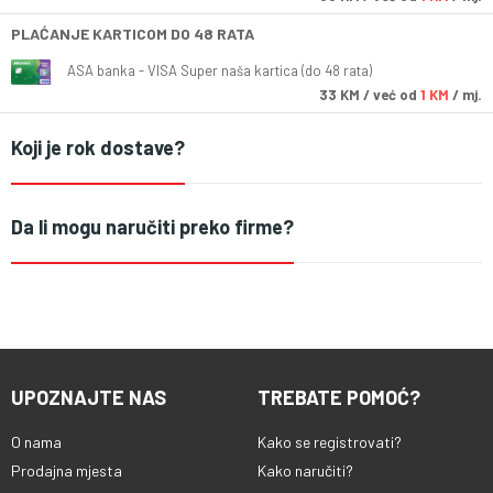
PLAĆANJE KARTICOM DO 48 RATA
ASA banka - VISA Super naša kartica (do 48 rata)
33
KM
/ već od
1 KM
/ mj.
Koji je rok dostave?
Da li mogu naručiti preko firme?
UPOZNAJTE NAS
TREBATE POMOĆ?
O nama
Kako se registrovati?
Prodajna mjesta
Kako naručiti?