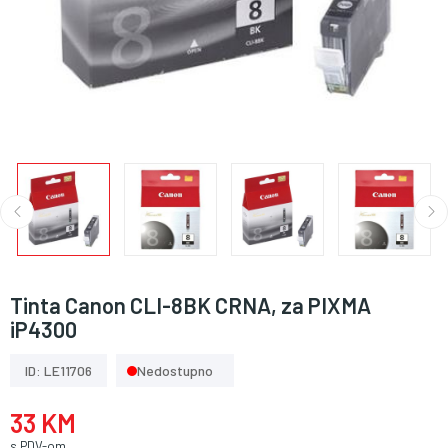
Tinta Canon CLI-8BK CRNA, za PIXMA
iP4300
ID: LE11706
Nedostupno
33 KM
s PDV-om