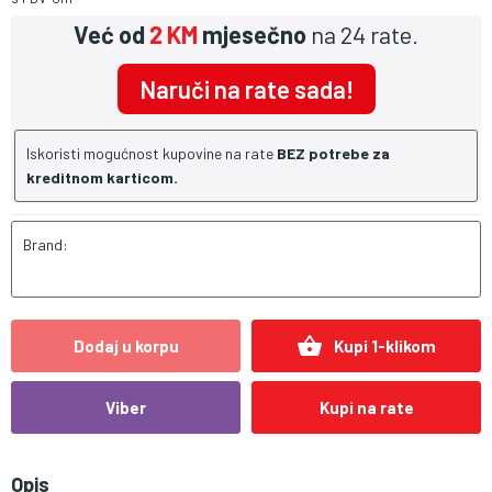
Već od
2 KM
mjesečno
na 24 rate.
Naruči na rate sada!
Iskoristi mogućnost kupovine na rate
BEZ potrebe za
kreditnom karticom.
Brand:
shopping_basket
Dodaj u korpu
Kupi 1-klikom
Viber
Kupi na rate
Opis