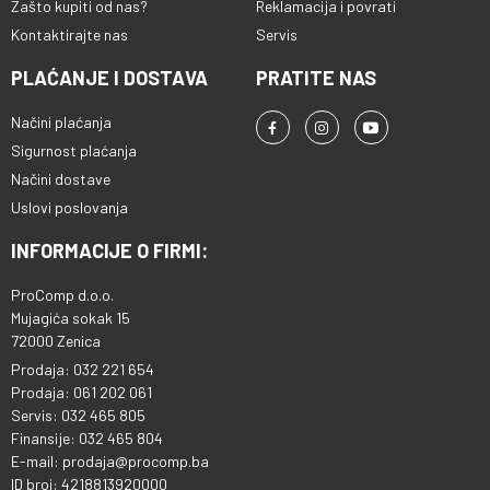
Zašto kupiti od nas?
Reklamacija i povrati
Kontaktirajte nas
Servis
PLAĆANJE I DOSTAVA
PRATITE NAS
Načini plaćanja
Sigurnost plaćanja
Načini dostave
Uslovi poslovanja
INFORMACIJE O FIRMI:
ProComp d.o.o.
Mujagića sokak 15
72000 Zenica
Prodaja: 032 221 654
Prodaja: 061 202 061
Servis: 032 465 805
Finansije: 032 465 804
E-mail: prodaja@procomp.ba
ID broj: 4218813920000