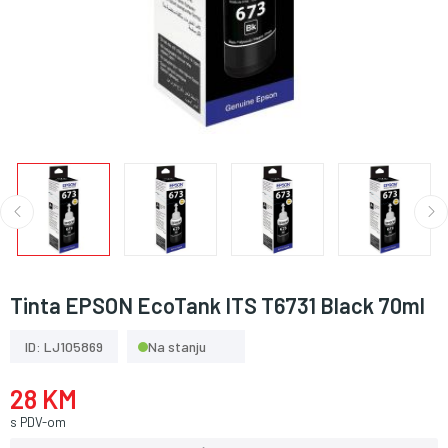
Tinta EPSON EcoTank ITS T6731 Black 70ml
ID: LJ105869
Na stanju
28 KM
s PDV-om