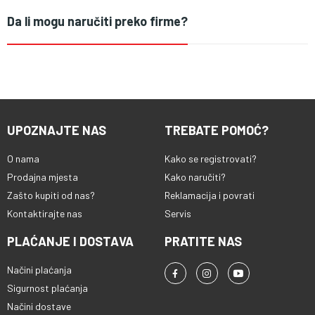
Da li mogu naručiti preko firme?
UPOZNAJTE NAS
TREBATE POMOĆ?
O nama
Kako se registrovati?
Prodajna mjesta
Kako naručiti?
Zašto kupiti od nas?
Reklamacija i povrati
Kontaktirajte nas
Servis
PLAĆANJE I DOSTAVA
PRATITE NAS
Načini plaćanja
Sigurnost plaćanja
Načini dostave