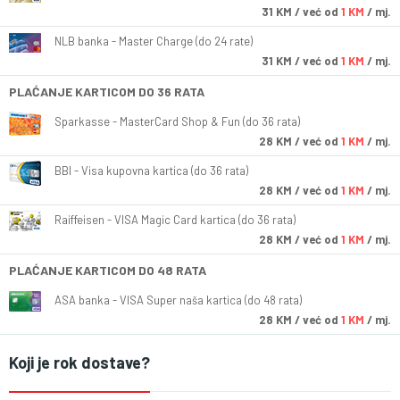
31
KM
/ već od
1 KM
/ mj.
NLB banka - Master Charge (do 24 rate)
31
KM
/ već od
1 KM
/ mj.
PLAĆANJE KARTICOM DO 36 RATA
Sparkasse - MasterCard Shop & Fun (do 36 rata)
28
KM
/ već od
1 KM
/ mj.
BBI - Visa kupovna kartica (do 36 rata)
28
KM
/ već od
1 KM
/ mj.
Raiffeisen - VISA Magic Card kartica (do 36 rata)
28
KM
/ već od
1 KM
/ mj.
PLAĆANJE KARTICOM DO 48 RATA
ASA banka - VISA Super naša kartica (do 48 rata)
28
KM
/ već od
1 KM
/ mj.
Koji je rok dostave?