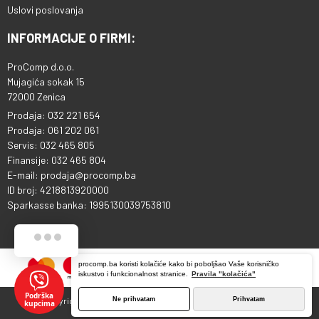
Uslovi poslovanja
INFORMACIJE O FIRMI:
ProComp d.o.o.
Mujagića sokak 15
72000 Zenica
Prodaja: 032 221 654
Prodaja: 061 202 061
Servis: 032 465 805
Finansije: 032 465 804
E-mail: prodaja@procomp.ba
ID broj: 4218813920000
Sparkasse banka: 1995130039753810
procomp.ba koristi kolačiće kako bi poboljšao Vaše korisničko
iskustvo i funkcionalnost stranice.
Pravila "kolačića"
Podrška kupcima
Ne prihvatam
Prihvatam
Copyright © 2013 - 2026 ProComp d.o.o. Sva prava pridržana.