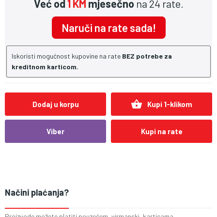
Već od
1 KM
mjesečno
na 24 rate.
Naruči na rate sada!
Iskoristi mogućnost kupovine na rate
BEZ potrebe za
kreditnom karticom.
shopping_basket
Dodaj u korpu
Kupi 1-klikom
Viber
Kupi na rate
Načini plaćanja?
Proizvode možete platiti pouzećem, virmanski, karticama