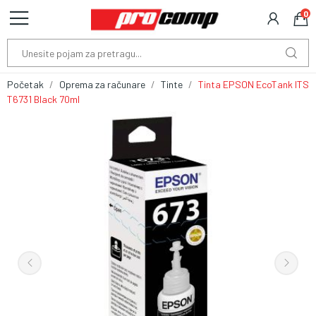
0
Početak
Oprema za računare
Tinte
Tinta EPSON EcoTank ITS
T6731 Black 70ml