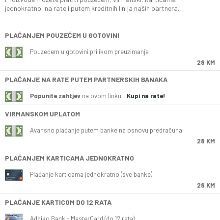
jednokratno, na rate i putem kreditnih linija naših partnera.
PLAĆANJEM POUZEĆEM U GOTOVINI
Pouzećem u gotovini prilikom preuzimanja
28 KM
PLAĆANJE NA RATE PUTEM PARTNERSKIH BANAKA
Popunite zahtjev
na ovom linku -
Kupi na rate!
VIRMANSKOM UPLATOM
Avansno plaćanje putem banke na osnovu predračuna
28 KM
PLAĆANJEM KARTICAMA JEDNOKRATNO
Plaćanje karticama jednokratno (sve banke)
28 KM
PLAĆANJE KARTICOM DO 12 RATA
Addiko Bank - MasterCard (do 12 rata)