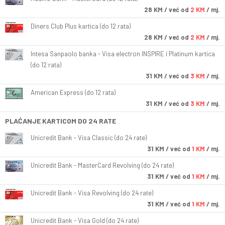
28
KM
/ već od
2 KM
/ mj.
Diners Club Plus kartica (do 12 rata)
28
KM
/ već od
2 KM
/ mj.
Intesa Sanpaolo banka - Visa electron INSPIRE i Platinum kartica
(do 12 rata)
31
KM
/ već od
3 KM
/ mj.
American Express (do 12 rata)
31
KM
/ već od
3 KM
/ mj.
PLAĆANJE KARTICOM DO 24 RATE
Unicredit Bank - Visa Classic (do 24 rate)
31
KM
/ već od
1 KM
/ mj.
Unicredit Bank - MasterCard Revolving (do 24 rate)
31
KM
/ već od
1 KM
/ mj.
Unicredit Bank - Visa Revolving (do 24 rate)
31
KM
/ već od
1 KM
/ mj.
Unicredit Bank - Visa Gold (do 24 rate)