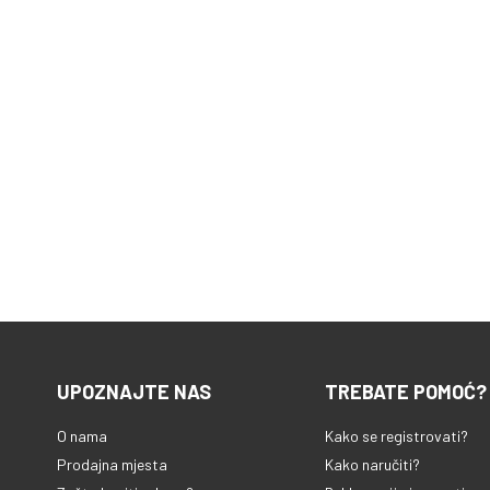
UPOZNAJTE NAS
TREBATE POMOĆ?
O nama
Kako se registrovati?
Prodajna mjesta
Kako naručiti?