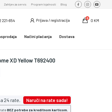
Zahtjev za servis
Program lojalnosti
Blog
0
Prijava / registracija
2 221-654
0 KM
asprodaja
Načini plaćanja
Dostava
ome XD Yellow T692400
a 24 rate.
Naruči na rate sada!
 rate
BEZ potrebe za kreditnom karticom.