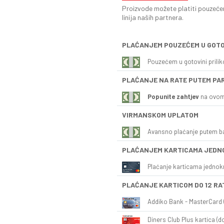
Proizvode možete platiti pouzećem
linija naših partnera.
PLAĆANJEM POUZEĆEM U GOTO
Pouzećem u gotovini prili
PLAĆANJE NA RATE PUTEM PA
Popunite zahtjev
na ovom
VIRMANSKOM UPLATOM
Avansno plaćanje putem b
PLAĆANJEM KARTICAMA JEDN
Plaćanje karticama jednok
PLAĆANJE KARTICOM DO 12 RA
Addiko Bank - MasterCard (
Diners Club Plus kartica (do