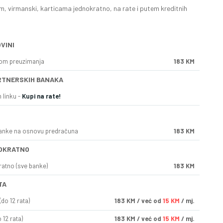
, virmanski, karticama jednokratno, na rate i putem kreditnih
VINI
kom preuzimanja
183 KM
RTNERSKIH BANAKA
 linku -
Kupi na rate!
anke na osnovu predračuna
183 KM
OKRATNO
ratno (sve banke)
183 KM
TA
do 12 rata)
183
KM
/ već od
15 KM
/ mj.
 12 rata)
183
KM
/ već od
15 KM
/ mj.