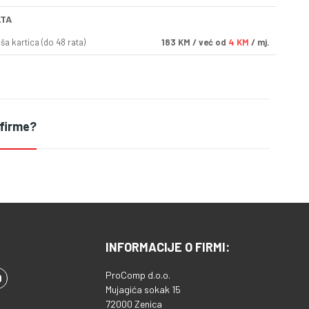
ATA
a kartica (do 48 rata)
183
KM
/ već od
4 KM
/ mj.
 firme?
INFORMACIJE O FIRMI:
ProComp d.o.o.
Mujagića sokak 15
72000 Zenica