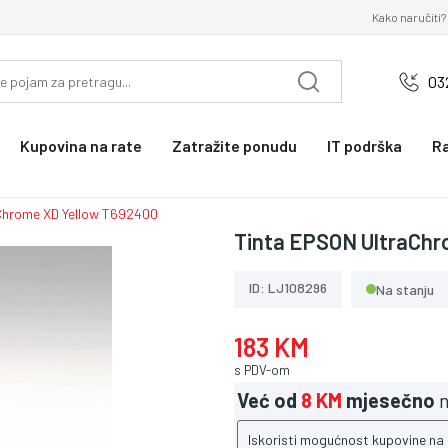
Kako naručiti?
03
Kupovina na rate
Zatražite ponudu
IT podrška
R
Chrome XD Yellow T692400
Tinta EPSON UltraChr
ID: LJ108296
Na stanju
183 KM
s PDV-om
Već od
8 KM
mjesečno
n
Iskoristi mogućnost kupovine na