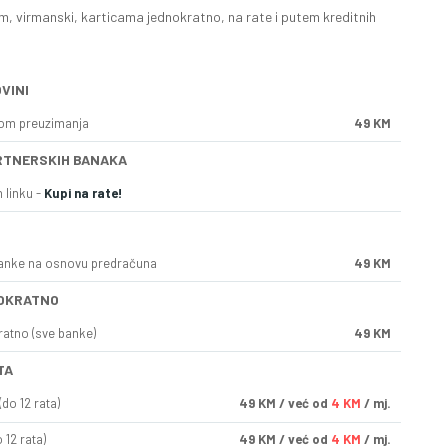
, virmanski, karticama jednokratno, na rate i putem kreditnih
VINI
kom preuzimanja
49 KM
RTNERSKIH BANAKA
 linku -
Kupi na rate!
anke na osnovu predračuna
49 KM
OKRATNO
ratno (sve banke)
49 KM
TA
do 12 rata)
49
KM
/ već od
4 KM
/ mj.
 12 rata)
49
KM
/ već od
4 KM
/ mj.