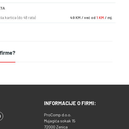
ATA
a kartica (do 48 rata)
49
KM
/ već od
1 KM
/ mj.
 firme?
INFORMACIJE O FIRMI:
ProComp d.o.o.
Mujagića sokak 15
72000 Zenica