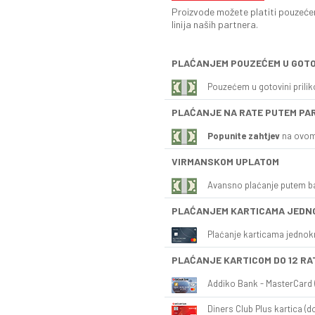
Proizvode možete platiti pouzećem
linija naših partnera.
PLAĆANJEM POUZEĆEM U GOTO
Pouzećem u gotovini prili
PLAĆANJE NA RATE PUTEM PA
Popunite zahtjev
na ovom
VIRMANSKOM UPLATOM
Avansno plaćanje putem b
PLAĆANJEM KARTICAMA JEDN
Plaćanje karticama jednok
PLAĆANJE KARTICOM DO 12 RA
Addiko Bank - MasterCard (
Diners Club Plus kartica (do