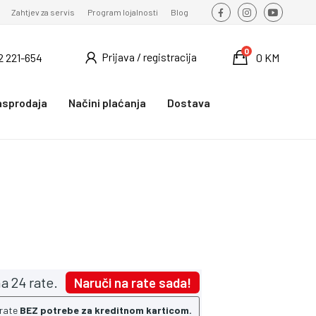
Zahtjev za servis
Program lojalnosti
Blog
0
Prijava / registracija
2 221-654
0 KM
asprodaja
Načini plaćanja
Dostava
a 24 rate.
Naruči na rate sada!
 rate
BEZ potrebe za kreditnom karticom.