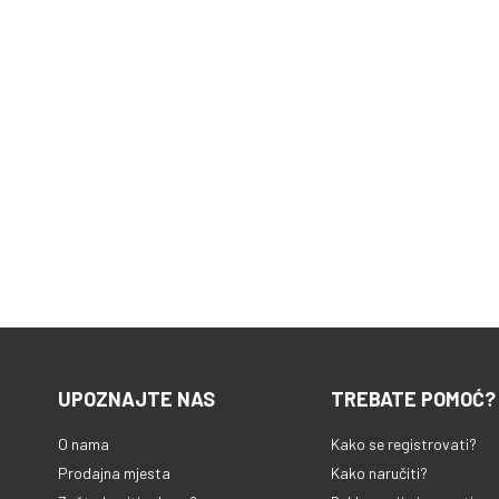
UPOZNAJTE NAS
TREBATE POMOĆ?
O nama
Kako se registrovati?
Prodajna mjesta
Kako naručiti?