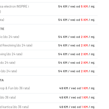
sa electron INSPIRE i
54
KM
/ već od
5 KM
/ mj.
)
ta)
54
KM
/ već od
5 KM
/ mj.
ATE
ic (do 24 rate)
54
KM
/ već od
2 KM
/ mj.
d Revolving (do 24 rate)
54
KM
/ već od
2 KM
/ mj.
ving (do 24 rate)
54
KM
/ već od
2 KM
/ mj.
(do 24 rate)
54
KM
/ već od
2 KM
/ mj.
(do 24 rate)
54
KM
/ već od
2 KM
/ mj.
TA
op & Fun (do 36 rata)
49
KM
/ već od
1 KM
/ mj.
(do 36 rata)
49
KM
/ već od
1 KM
/ mj.
d kartica (do 36 rata)
49
KM
/ već od
1 KM
/ mj.