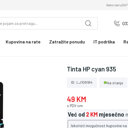
Kako naručiti?
03
Kupovina na rate
Zatražite ponudu
IT podrška
R
Tinta HP cyan 935
ID: LJ109164
Na stanju
49 KM
s PDV-om
Već od
2 KM
mjesečno
n
Iskoristi mogućnost kupovine na