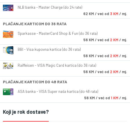
NLB banka - Master Charge (do 24 rate)
62
KM
/ već od
3 KM
/ mj.
PLAĆANJE KARTICOM DO 36 RATA
Sparkasse - MasterCard Shop & Fun (do 36 rata)
56
KM
/ već od
2 KM
/ mj.
BBI - Visa kupovna kartica (do 36 rata)
56
KM
/ već od
2 KM
/ mj.
Raiffeisen - VISA Magic Card kartica (do 36 rata)
56
KM
/ već od
2 KM
/ mj.
PLAĆANJE KARTICOM DO 48 RATA
ASA banka - VISA Super naša kartica (do 48 rata)
56
KM
/ već od
1 KM
/ mj.
Koji je rok dostave?