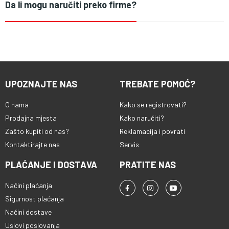
Da li mogu naručiti preko firme?
UPOZNAJTE NAS
TREBATE POMOĆ?
O nama
Kako se registrovati?
Prodajna mjesta
Kako naručiti?
Zašto kupiti od nas?
Reklamacija i povrati
Kontaktirajte nas
Servis
PLAĆANJE I DOSTAVA
PRATITE NAS
Načini plaćanja
Sigurnost plaćanja
Načini dostave
Uslovi poslovanja