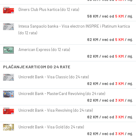
Diners Club Plus kartica (do 12 rata)
56
KM
/ već od
5 KM
/ mj.
Intesa Sanpaolo banka - Visa electron INSPIRE i Platinum kartica
(do 12 rata)
62
KM
/ već od
5 KM
/ mj.
American Express (do 12 rata)
62
KM
/ već od
5 KM
/ mj.
PLAĆANJE KARTICOM DO 24 RATE
Unicredit Bank - Visa Classic (do 24 rate)
62
KM
/ već od
3 KM
/ mj.
Unicredit Bank - MasterCard Revolving (do 24 rate)
62
KM
/ već od
3 KM
/ mj.
Unicredit Bank - Visa Revolving (do 24 rate)
62
KM
/ već od
3 KM
/ mj.
Unicredit Bank - Visa Gold (do 24 rate)
62
KM
/ već od
3 KM
/ mj.