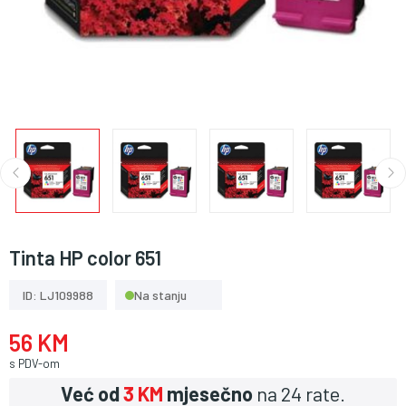
Tinta HP color 651
ID: LJ109988
Na stanju
56 KM
s PDV-om
Već od
3 KM
mjesečno
na 24 rate.