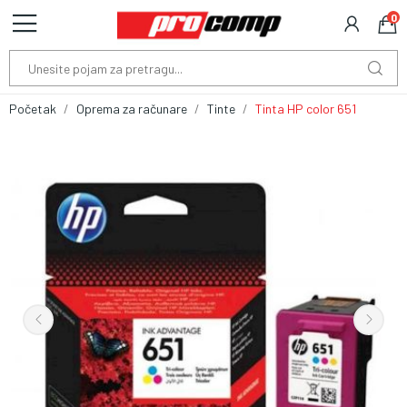
0
Početak
Oprema za računare
Tinte
Tinta HP color 651