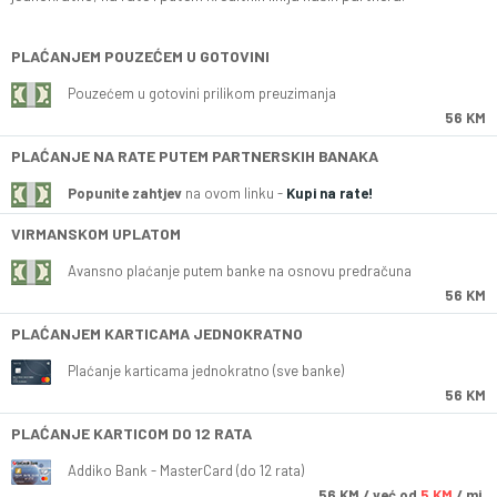
PLAĆANJEM POUZEĆEM U GOTOVINI
Pouzećem u gotovini prilikom preuzimanja
56 KM
PLAĆANJE NA RATE PUTEM PARTNERSKIH BANAKA
Popunite zahtjev
na ovom linku -
Kupi na rate!
VIRMANSKOM UPLATOM
Avansno plaćanje putem banke na osnovu predračuna
56 KM
PLAĆANJEM KARTICAMA JEDNOKRATNO
Plaćanje karticama jednokratno (sve banke)
56 KM
PLAĆANJE KARTICOM DO 12 RATA
Addiko Bank - MasterCard (do 12 rata)
56
KM
/ već od
5 KM
/ mj.