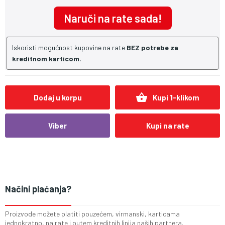
Naruči na rate sada!
Iskoristi mogućnost kupovine na rate
BEZ potrebe za
kreditnom karticom.
shopping_basket
Dodaj u korpu
Kupi 1-klikom
Viber
Kupi na rate
Načini plaćanja?
Proizvode možete platiti pouzećem, virmanski, karticama
jednokratno, na rate i putem kreditnih linija naših partnera.