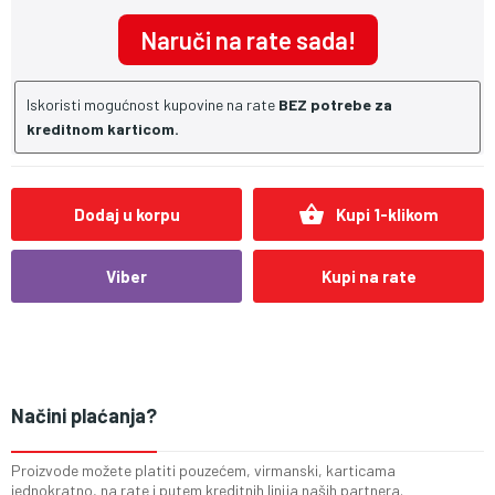
Naruči na rate sada!
Iskoristi mogućnost kupovine na rate
BEZ potrebe za
kreditnom karticom.
shopping_basket
Dodaj u korpu
Kupi 1-klikom
Viber
Kupi na rate
Načini plaćanja?
Proizvode možete platiti pouzećem, virmanski, karticama
jednokratno, na rate i putem kreditnih linija naših partnera.