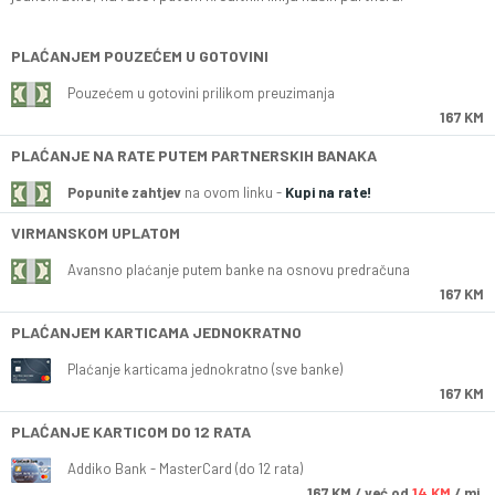
PLAĆANJEM POUZEĆEM U GOTOVINI
Pouzećem u gotovini prilikom preuzimanja
167 KM
PLAĆANJE NA RATE PUTEM PARTNERSKIH BANAKA
Popunite zahtjev
na ovom linku -
Kupi na rate!
VIRMANSKOM UPLATOM
Avansno plaćanje putem banke na osnovu predračuna
167 KM
PLAĆANJEM KARTICAMA JEDNOKRATNO
Plaćanje karticama jednokratno (sve banke)
167 KM
PLAĆANJE KARTICOM DO 12 RATA
Addiko Bank - MasterCard (do 12 rata)
167
KM
/ već od
14 KM
/ mj.