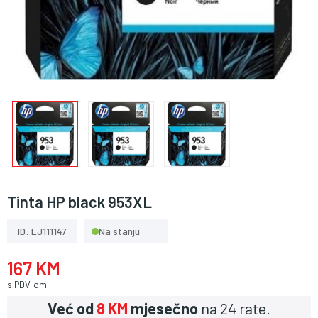
Tinta HP black 953XL
ID: LJ111147
Na stanju
167 KM
s PDV-om
Već od
8 KM
mjesečno
na 24 rate.