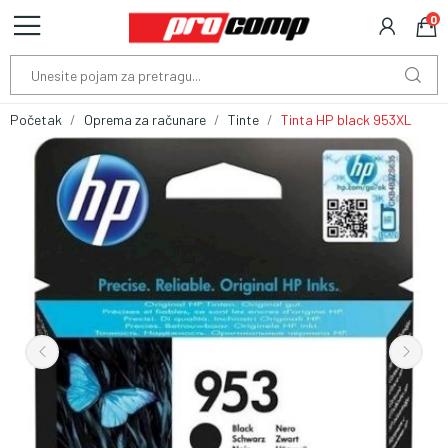
0
Početak
Oprema za računare
Tinte
Tinta HP black 953XL