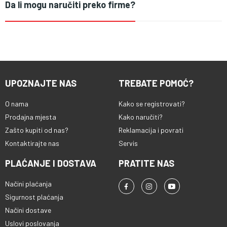
Da li mogu naručiti preko firme?
UPOZNAJTE NAS
TREBATE POMOĆ?
O nama
Kako se registrovati?
Prodajna mjesta
Kako naručiti?
Zašto kupiti od nas?
Reklamacija i povrati
Kontaktirajte nas
Servis
PLAĆANJE I DOSTAVA
PRATITE NAS
Načini plaćanja
Sigurnost plaćanja
Načini dostave
Uslovi poslovanja