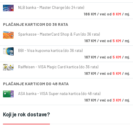
NLB banka - Master Charge (do 24 rate)
186
KM
/ već od
8 KM
/ mj.
PLAĆANJE KARTICOM DO 36 RATA
Sparkasse - MasterCard Shop & Fun (do 36 rata)
167
KM
/ već od
5 KM
/ mj.
BBI - Visa kupovna kartica (do 36 rata)
167
KM
/ već od
5 KM
/ mj.
Raiffeisen - VISA Magic Card kartica (do 36 rata)
167
KM
/ već od
5 KM
/ mj.
PLAĆANJE KARTICOM DO 48 RATA
ASA banka - VISA Super naša kartica (do 48 rata)
167
KM
/ već od
3 KM
/ mj.
Koji je rok dostave?