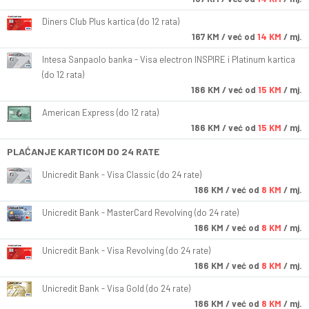
Diners Club Plus kartica (do 12 rata)
167
KM
/ već od
14 KM
/ mj.
Intesa Sanpaolo banka - Visa electron INSPIRE i Platinum kartica
(do 12 rata)
186
KM
/ već od
15 KM
/ mj.
American Express (do 12 rata)
186
KM
/ već od
15 KM
/ mj.
PLAĆANJE KARTICOM DO 24 RATE
Unicredit Bank - Visa Classic (do 24 rate)
186
KM
/ već od
8 KM
/ mj.
Unicredit Bank - MasterCard Revolving (do 24 rate)
186
KM
/ već od
8 KM
/ mj.
Unicredit Bank - Visa Revolving (do 24 rate)
186
KM
/ već od
8 KM
/ mj.
Unicredit Bank - Visa Gold (do 24 rate)
186
KM
/ već od
8 KM
/ mj.