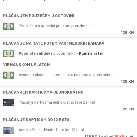
PLAĆANJEM POUZEĆEM U GOTOVINI
Pouzećem u gotovini prilikom preuzimanja
125 KM
PLAĆANJE NA RATE PUTEM PARTNERSKIH BANAKA
Popunite zahtjev
na ovom linku -
Kupi na rate!
VIRMANSKOM UPLATOM
Avansno plaćanje putem banke na osnovu predračuna
125 KM
PLAĆANJEM KARTICAMA JEDNOKRATNO
Plaćanje karticama jednokratno (sve banke)
125 KM
PLAĆANJE KARTICOM DO 12 RATA
Addiko Bank - MasterCard (do 12 rata)
125
KM
/ već od
10 KM
/ mj.