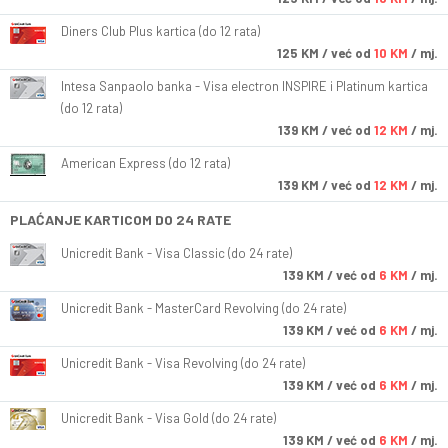
Diners Club Plus kartica (do 12 rata)
125
KM
/ već od
10 KM
/ mj.
Intesa Sanpaolo banka - Visa electron INSPIRE i Platinum kartica
(do 12 rata)
139
KM
/ već od
12 KM
/ mj.
American Express (do 12 rata)
139
KM
/ već od
12 KM
/ mj.
PLAĆANJE KARTICOM DO 24 RATE
Unicredit Bank - Visa Classic (do 24 rate)
139
KM
/ već od
6 KM
/ mj.
Unicredit Bank - MasterCard Revolving (do 24 rate)
139
KM
/ već od
6 KM
/ mj.
Unicredit Bank - Visa Revolving (do 24 rate)
139
KM
/ već od
6 KM
/ mj.
Unicredit Bank - Visa Gold (do 24 rate)
139
KM
/ već od
6 KM
/ mj.