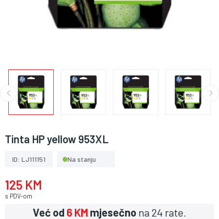
Tinta HP yellow 953XL
ID: LJ111151
Na stanju
125 KM
s PDV-om
Već od
6 KM
mjesečno
na 24 rate.