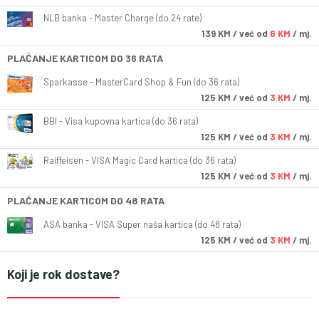
NLB banka - Master Charge (do 24 rate)
139
KM
/ već od
6 KM
/ mj.
PLAĆANJE KARTICOM DO 36 RATA
Sparkasse - MasterCard Shop & Fun (do 36 rata)
125
KM
/ već od
3 KM
/ mj.
BBI - Visa kupovna kartica (do 36 rata)
125
KM
/ već od
3 KM
/ mj.
Raiffeisen - VISA Magic Card kartica (do 36 rata)
125
KM
/ već od
3 KM
/ mj.
PLAĆANJE KARTICOM DO 48 RATA
ASA banka - VISA Super naša kartica (do 48 rata)
125
KM
/ već od
3 KM
/ mj.
Koji je rok dostave?