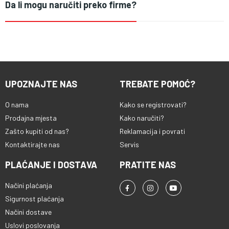
Da li mogu naručiti preko firme?
UPOZNAJTE NAS
TREBATE POMOĆ?
O nama
Kako se registrovati?
Prodajna mjesta
Kako naručiti?
Zašto kupiti od nas?
Reklamacija i povrati
Kontaktirajte nas
Servis
PLAĆANJE I DOSTAVA
PRATITE NAS
Načini plaćanja
Sigurnost plaćanja
Načini dostave
Uslovi poslovanja