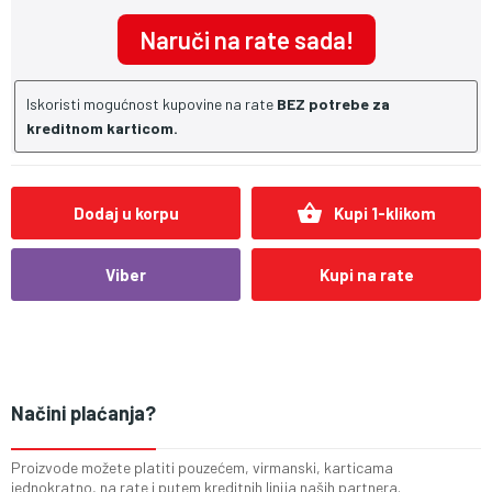
Naruči na rate sada!
Iskoristi mogućnost kupovine na rate
BEZ potrebe za
kreditnom karticom.
shopping_basket
Dodaj u korpu
Kupi 1-klikom
Viber
Kupi na rate
Načini plaćanja?
Proizvode možete platiti pouzećem, virmanski, karticama
jednokratno, na rate i putem kreditnih linija naših partnera.