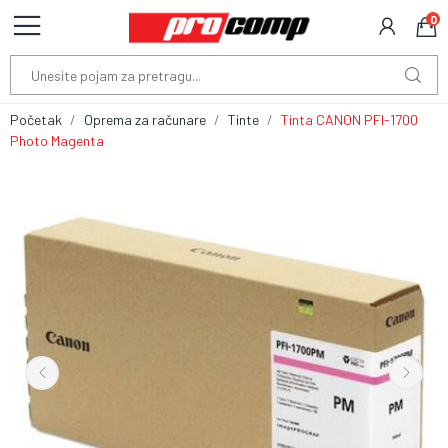
0
Početak
Oprema za računare
Tinte
Tinta CANON PFI-1700
Photo Magenta