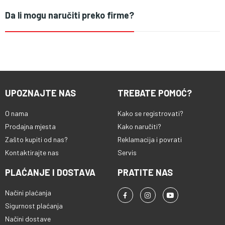
Da li mogu naručiti preko firme?
UPOZNAJTE NAS
TREBATE POMOĆ?
O nama
Kako se registrovati?
Prodajna mjesta
Kako naručiti?
Zašto kupiti od nas?
Reklamacija i povrati
Kontaktirajte nas
Servis
PLAĆANJE I DOSTAVA
PRATITE NAS
Načini plaćanja
Sigurnost plaćanja
Načini dostave