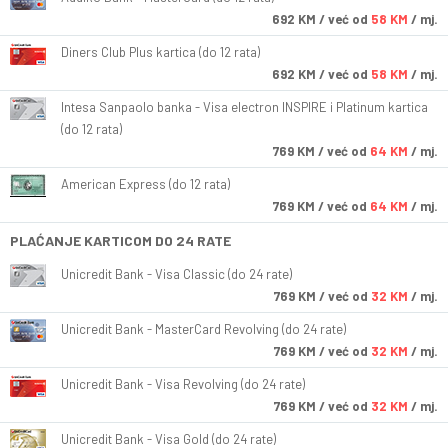
692
KM
/ već od
58 KM
/ mj.
Diners Club Plus kartica (do 12 rata)
692
KM
/ već od
58 KM
/ mj.
Intesa Sanpaolo banka - Visa electron INSPIRE i Platinum kartica
(do 12 rata)
769
KM
/ već od
64 KM
/ mj.
American Express (do 12 rata)
769
KM
/ već od
64 KM
/ mj.
PLAĆANJE KARTICOM DO 24 RATE
Unicredit Bank - Visa Classic (do 24 rate)
769
KM
/ već od
32 KM
/ mj.
Unicredit Bank - MasterCard Revolving (do 24 rate)
769
KM
/ već od
32 KM
/ mj.
Unicredit Bank - Visa Revolving (do 24 rate)
769
KM
/ već od
32 KM
/ mj.
Unicredit Bank - Visa Gold (do 24 rate)