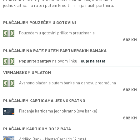
jednokratno, na rate i putem kreditnih linija naših partnera.
PLAĆANJEM POUZEĆEM U GOTOVINI
Pouzećem u gotovini prilikom preuzimanja
692 KM
PLAĆANJE NA RATE PUTEM PARTNERSKIH BANAKA
Popunite zahtjev
na ovom linku -
Kupi na rate!
VIRMANSKOM UPLATOM
Avansno plaćanje putem banke na osnovu predračuna
692 KM
PLAĆANJEM KARTICAMA JEDNOKRATNO
Plaćanje karticama jednokratno (sve banke)
692 KM
PLAĆANJE KARTICOM DO 12 RATA
Addiko Bank - MasterCard (do 12 rata)