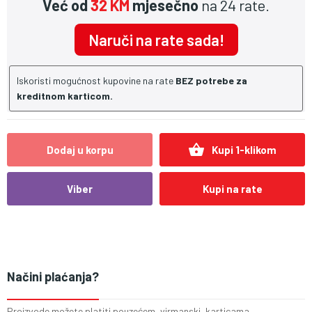
Već od
32 KM
mjesečno
na 24 rate.
Naruči na rate sada!
Iskoristi mogućnost kupovine na rate
BEZ potrebe za
kreditnom karticom.
shopping_basket
Dodaj u korpu
Kupi 1-klikom
Viber
Kupi na rate
Načini plaćanja?
Proizvode možete platiti pouzećem, virmanski, karticama