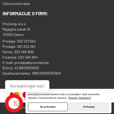
Uslovi poslovanja
INFORMACIJE O FIRMI:
ProComp d.o.o.
Mujagića sokak 15
72000 Zenica
Prodaja: 032 221 654
Prodaja: 061 202 061
Servis: 032 465 805
Finansije: 032 465 804
E-mail: prodaja@procomp.ba
ID broj: 4218813920000
Sparkasse banka: 1995130039753810
Kontaktirajte nas!
procomp.ba koristi kolačiće kako bi poboljšao Vaše korisničko
iskustvo i funkcionalnost stranice.
Pravila "kolačića"
Ne prihvatam
Prihvatam
Copyright © 2013 - 2026 ProComp d.o.o. Sva prava pridržana.