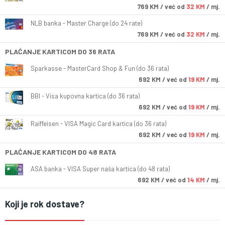
769
KM
/ već od
32 KM
/ mj.
NLB banka - Master Charge (do 24 rate)
769
KM
/ već od
32 KM
/ mj.
PLAĆANJE KARTICOM DO 36 RATA
Sparkasse - MasterCard Shop & Fun (do 36 rata)
692
KM
/ već od
19 KM
/ mj.
BBI - Visa kupovna kartica (do 36 rata)
692
KM
/ već od
19 KM
/ mj.
Raiffeisen - VISA Magic Card kartica (do 36 rata)
692
KM
/ već od
19 KM
/ mj.
PLAĆANJE KARTICOM DO 48 RATA
ASA banka - VISA Super naša kartica (do 48 rata)
692
KM
/ već od
14 KM
/ mj.
Koji je rok dostave?