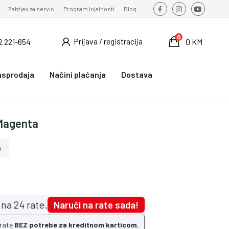
Zahtjev za servis
Program lojalnosti
Blog
0
Prijava / registracija
2 221-654
0 KM
asprodaja
Načini plaćanja
Dostava
 Magenta
o
na 24 rate.
Naruči na rate sada!
 rate
BEZ potrebe za kreditnom karticom.