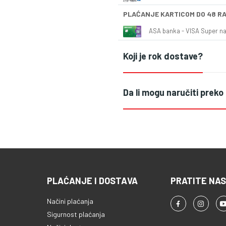
PLAĆANJE KARTICOM DO 48 R
ASA banka - VISA Super naš
Koji je rok dostave?
Da li mogu naručiti preko
PLAĆANJE I DOSTAVA
PRATITE NAS
Načini plaćanja
Sigurnost plaćanja