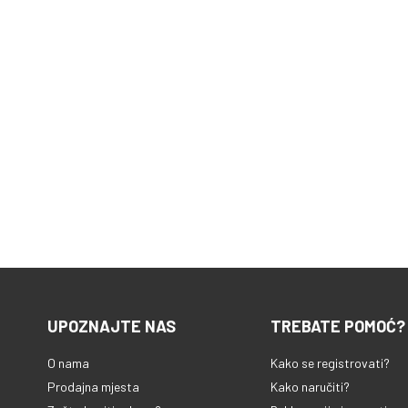
UPOZNAJTE NAS
TREBATE POMOĆ?
O nama
Kako se registrovati?
Prodajna mjesta
Kako naručiti?