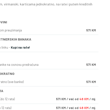
, virmanski, karticama jednokratno, na rate i putem kreditnih
VINI
kom preuzimanja
571 KM
RTNERSKIH BANAKA
 linku -
Kupi na rate!
anke na osnovu predračuna
571 KM
OKRATNO
ratno (sve banke)
571 KM
TA
do 12 rata)
571
KM
/ već od
48 KM
/ mj.
 12 rata)
571
KM
/ već od
48 KM
/ mj.