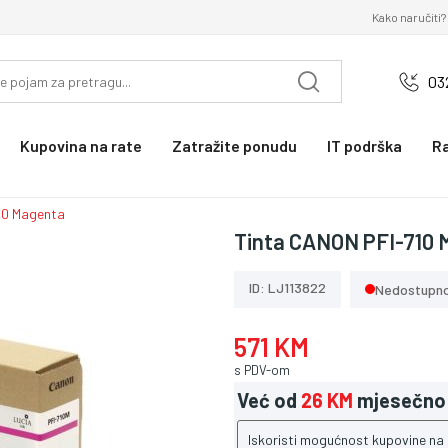
Kako naručiti?
03
Kupovina na rate
Zatražite ponudu
IT podrška
R
10 Magenta
Tinta CANON PFI-710
ID: LJ113822
Nedostupn
571 KM
s PDV-om
Već od
26 KM
mjesečno
Iskoristi mogućnost kupovine na