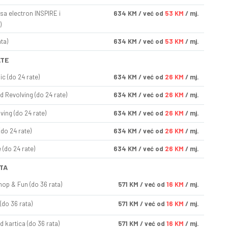
sa electron INSPIRE i
634
KM
/ već od
53 KM
/ mj.
)
ta)
634
KM
/ već od
53 KM
/ mj.
ATE
ic (do 24 rate)
634
KM
/ već od
26 KM
/ mj.
d Revolving (do 24 rate)
634
KM
/ već od
26 KM
/ mj.
ving (do 24 rate)
634
KM
/ već od
26 KM
/ mj.
(do 24 rate)
634
KM
/ već od
26 KM
/ mj.
(do 24 rate)
634
KM
/ već od
26 KM
/ mj.
TA
op & Fun (do 36 rata)
571
KM
/ već od
16 KM
/ mj.
(do 36 rata)
571
KM
/ već od
16 KM
/ mj.
d kartica (do 36 rata)
571
KM
/ već od
16 KM
/ mj.