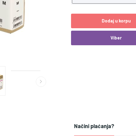
Dodaj u korpu
Viber
Načini plaćanja?