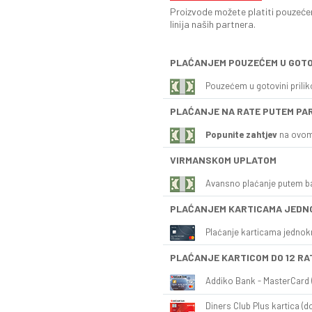
Proizvode možete platiti pouzećem
linija naših partnera.
PLAĆANJEM POUZEĆEM U GOTO
Pouzećem u gotovini prili
PLAĆANJE NA RATE PUTEM PA
Popunite zahtjev
na ovom
VIRMANSKOM UPLATOM
Avansno plaćanje putem b
PLAĆANJEM KARTICAMA JEDN
Plaćanje karticama jednok
PLAĆANJE KARTICOM DO 12 RA
Addiko Bank - MasterCard (
Diners Club Plus kartica (do