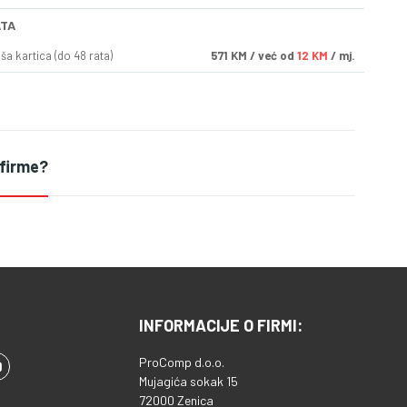
ATA
a kartica (do 48 rata)
571
KM
/ već od
12 KM
/ mj.
 firme?
INFORMACIJE O FIRMI:
ProComp d.o.o.
Mujagića sokak 15
72000 Zenica