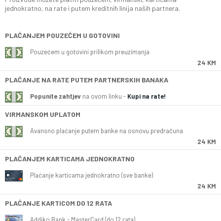
jednokratno, na rate i putem kreditnih linija naših partnera.
PLAĆANJEM POUZEĆEM U GOTOVINI
Pouzećem u gotovini prilikom preuzimanja
24 KM
PLAĆANJE NA RATE PUTEM PARTNERSKIH BANAKA
Popunite zahtjev
na ovom linku -
Kupi na rate!
VIRMANSKOM UPLATOM
Avansno plaćanje putem banke na osnovu predračuna
24 KM
PLAĆANJEM KARTICAMA JEDNOKRATNO
Plaćanje karticama jednokratno (sve banke)
24 KM
PLAĆANJE KARTICOM DO 12 RATA
Addiko Bank - MasterCard (do 12 rata)