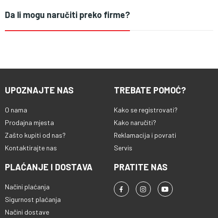
Da li mogu naručiti preko firme?
UPOZNAJTE NAS
TREBATE POMOĆ?
O nama
Kako se registrovati?
Prodajna mjesta
Kako naručiti?
Zašto kupiti od nas?
Reklamacija i povrati
Kontaktirajte nas
Servis
PLAĆANJE I DOSTAVA
PRATITE NAS
Načini plaćanja
Sigurnost plaćanja
Načini dostave