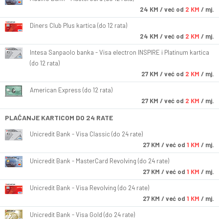
24
KM
/ već od
2 KM
/ mj.
Diners Club Plus kartica (do 12 rata)
24
KM
/ već od
2 KM
/ mj.
Intesa Sanpaolo banka - Visa electron INSPIRE i Platinum kartica
(do 12 rata)
27
KM
/ već od
2 KM
/ mj.
American Express (do 12 rata)
27
KM
/ već od
2 KM
/ mj.
PLAĆANJE KARTICOM DO 24 RATE
Unicredit Bank - Visa Classic (do 24 rate)
27
KM
/ već od
1 KM
/ mj.
Unicredit Bank - MasterCard Revolving (do 24 rate)
27
KM
/ već od
1 KM
/ mj.
Unicredit Bank - Visa Revolving (do 24 rate)
27
KM
/ već od
1 KM
/ mj.
Unicredit Bank - Visa Gold (do 24 rate)