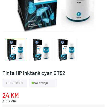
Tinta HP Inktank cyan GT52
ID: LJ114156
Na stanju
24 KM
s PDV-om