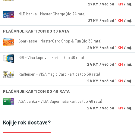
27
KM
/ već od
1 KM
/ mj.
NLB banka - Master Charge (do 24 rate)
27
KM
/ već od
1 KM
/ mj.
PLAĆANJE KARTICOM DO 36 RATA
Sparkasse - MasterCard Shop & Fun (do 36 rata)
24
KM
/ već od
1 KM
/ mj.
BBI - Visa kupovna kartica (do 36 rata)
24
KM
/ već od
1 KM
/ mj.
Raiffeisen - VISA Magic Card kartica (do 36 rata)
24
KM
/ već od
1 KM
/ mj.
PLAĆANJE KARTICOM DO 48 RATA
ASA banka - VISA Super naša kartica (do 48 rata)
24
KM
/ već od
1 KM
/ mj.
Koji je rok dostave?