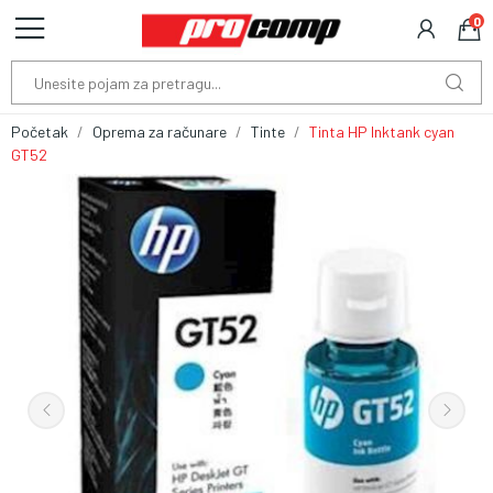
0
Početak
Oprema za računare
Tinte
Tinta HP Inktank cyan
GT52