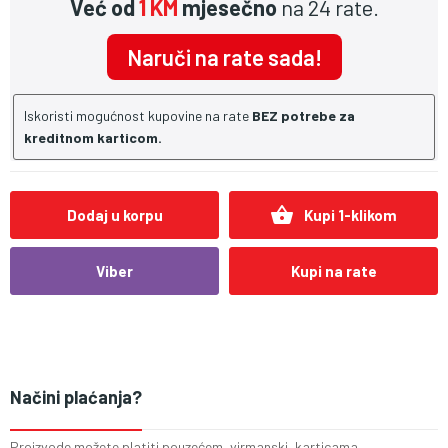
Već od
1 KM
mjesečno
na 24 rate.
Naruči na rate sada!
Iskoristi mogućnost kupovine na rate
BEZ potrebe za
kreditnom karticom.
shopping_basket
Dodaj u korpu
Kupi 1-klikom
Viber
Kupi na rate
Načini plaćanja?
Proizvode možete platiti pouzećem, virmanski, karticama