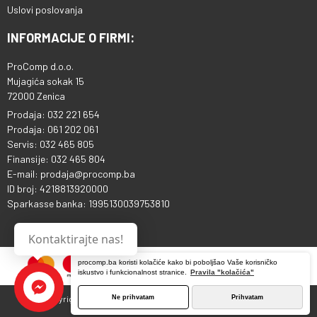
Uslovi poslovanja
INFORMACIJE O FIRMI:
ProComp d.o.o.
Mujagića sokak 15
72000 Zenica
Prodaja: 032 221 654
Prodaja: 061 202 061
Servis: 032 465 805
Finansije: 032 465 804
E-mail: prodaja@procomp.ba
ID broj: 4218813920000
Sparkasse banka: 1995130039753810
Kontaktirajte nas!
procomp.ba koristi kolačiće kako bi poboljšao Vaše korisničko
iskustvo i funkcionalnost stranice.
Pravila "kolačića"
Ne prihvatam
Prihvatam
Copyright © 2013 - 2026 ProComp d.o.o. Sva prava pridržana.