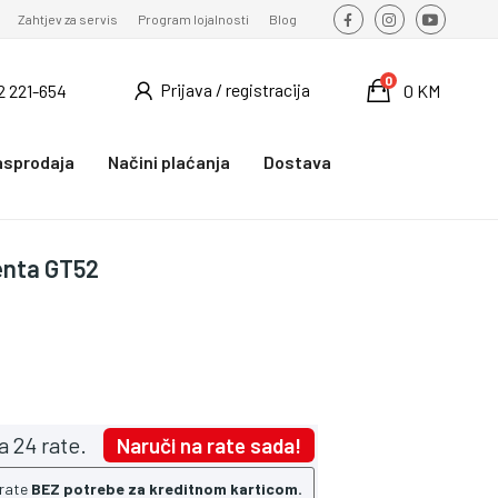
Zahtjev za servis
Program lojalnosti
Blog
0
Prijava / registracija
2 221-654
0 KM
asprodaja
Načini plaćanja
Dostava
enta GT52
a 24 rate.
Naruči na rate sada!
 rate
BEZ potrebe za kreditnom karticom.