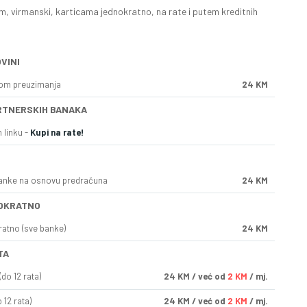
, virmanski, karticama jednokratno, na rate i putem kreditnih
VINI
kom preuzimanja
24 KM
RTNERSKIH BANAKA
 linku -
Kupi na rate!
anke na osnovu predračuna
24 KM
OKRATNO
ratno (sve banke)
24 KM
TA
do 12 rata)
24
KM
/ već od
2 KM
/ mj.
 12 rata)
24
KM
/ već od
2 KM
/ mj.