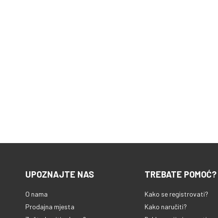
UPOZNAJTE NAS
TREBATE POMOĆ?
O nama
Kako se registrovati?
Prodajna mjesta
Kako naručiti?