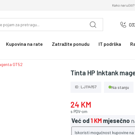
Kako naručiti?
03
Kupovina na rate
Zatražite ponudu
IT podrška
R
magenta GT52
Tinta HP Inktank mag
ID: LJ114157
Na stanju
24 KM
s PDV-om
Već od
1 KM
mjesečno
n
Iskoristi mogućnost kupovine na