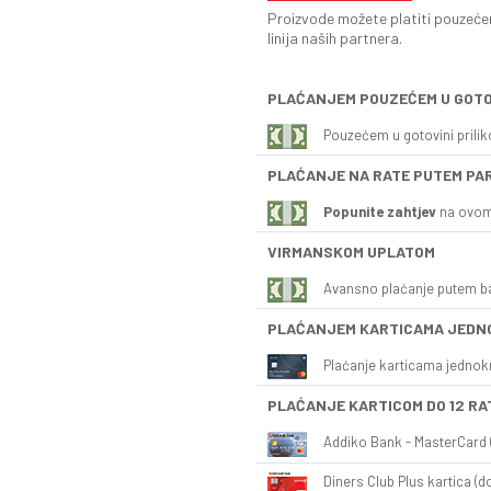
Proizvode možete platiti pouzećem
linija naših partnera.
PLAĆANJEM POUZEĆEM U GOTO
Pouzećem u gotovini prili
PLAĆANJE NA RATE PUTEM PA
Popunite zahtjev
na ovom
VIRMANSKOM UPLATOM
Avansno plaćanje putem b
PLAĆANJEM KARTICAMA JEDN
Plaćanje karticama jednok
PLAĆANJE KARTICOM DO 12 RA
Addiko Bank - MasterCard (
Diners Club Plus kartica (do