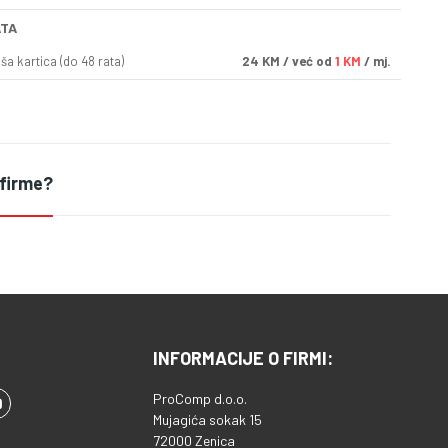
ATA
a kartica (do 48 rata)
24
KM
/ već od
1 KM
/ mj.
 firme?
INFORMACIJE O FIRMI:
ProComp d.o.o.
Mujagića sokak 15
72000 Zenica