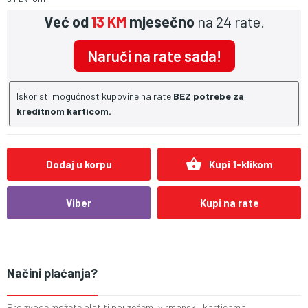
Već od
13 KM
mjesečno
na 24 rate.
Naruči na rate sada!
Iskoristi mogućnost kupovine na rate
BEZ potrebe za
kreditnom karticom.
shopping_basket
Dodaj u korpu
Kupi 1-klikom
Viber
Kupi na rate
Načini plaćanja?
Proizvode možete platiti pouzećem, virmanski, karticama