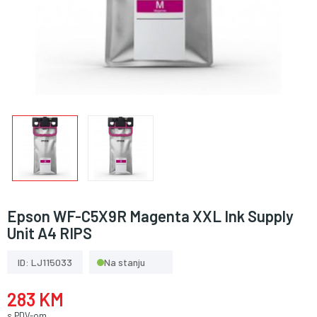
Epson WF-C5X9R Magenta XXL Ink Supply
Unit A4 RIPS
ID: LJ115033
Na stanju
283 KM
s PDV-om