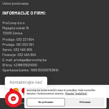
Uslovi poslovanja
INFORMACIJE O FIRMI:
ProComp d.o.o.
Mujagića sokak 15
72000 Zenica
Prodaja: 032 221 654
Prodaja: 061 202 061
Servis: 032 465 805
Finansije: 032 465 804
E-mail: prodaja@procomp.ba
ID broj: 4218813920000
Sparkasse banka: 1995130039753810
Kontaktirajte nas!
procomp.ba koristi kolačiće kako bi poboljšao Vaše korisničko
iskustvo i funkcionalnost stranice.
Pravila "kolačića"
Ne prihvatam
Prihvatam
Copyright © 2013 - 2026 ProComp d.o.o. Sva prava pridržana.