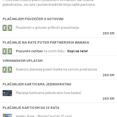
jednokratno, na rate i putem kreditnih linija naših partnera.
PLAĆANJEM POUZEĆEM U GOTOVINI
Pouzećem u gotovini prilikom preuzimanja
283 KM
PLAĆANJE NA RATE PUTEM PARTNERSKIH BANAKA
Popunite zahtjev
na ovom linku -
Kupi na rate!
VIRMANSKOM UPLATOM
Avansno plaćanje putem banke na osnovu predračuna
283 KM
PLAĆANJEM KARTICAMA JEDNOKRATNO
Plaćanje karticama jednokratno (sve banke)
283 KM
PLAĆANJE KARTICOM DO 12 RATA
Addiko Bank - MasterCard (do 12 rata)