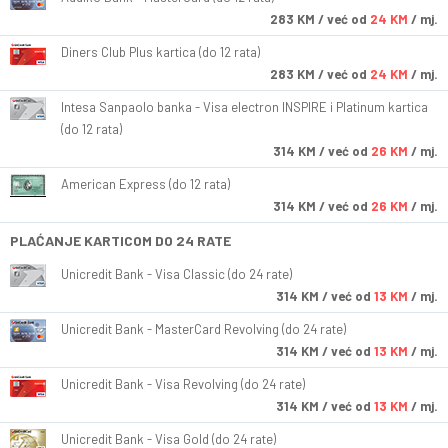
283
KM
/ već od
24 KM
/ mj.
Diners Club Plus kartica (do 12 rata)
283
KM
/ već od
24 KM
/ mj.
Intesa Sanpaolo banka - Visa electron INSPIRE i Platinum kartica
(do 12 rata)
314
KM
/ već od
26 KM
/ mj.
American Express (do 12 rata)
314
KM
/ već od
26 KM
/ mj.
PLAĆANJE KARTICOM DO 24 RATE
Unicredit Bank - Visa Classic (do 24 rate)
314
KM
/ već od
13 KM
/ mj.
Unicredit Bank - MasterCard Revolving (do 24 rate)
314
KM
/ već od
13 KM
/ mj.
Unicredit Bank - Visa Revolving (do 24 rate)
314
KM
/ već od
13 KM
/ mj.
Unicredit Bank - Visa Gold (do 24 rate)