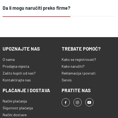
Da li mogu naručiti preko firme?
UPOZNAJTE NAS
TREBATE POMOĆ?
O nama
Kako se registrovati?
Prodajna mjesta
Kako naručiti?
Zašto kupiti od nas?
Reklamacija i povrati
Kontaktirajte nas
Servis
PLAĆANJE I DOSTAVA
PRATITE NAS
Načini plaćanja
Sigurnost plaćanja
Načini dostave