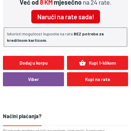
Već od
8 KM
mjesečno
na 24 rate.
Naruči na rate sada!
Iskoristi mogućnost kupovine na rate
BEZ potrebe za
kreditnom karticom.
shopping_basket
Dodaj u korpu
Kupi 1-klikom
Viber
Kupi na rate
Načini plaćanja?
Proizvode možete platiti pouzećem, virmanski, karticama