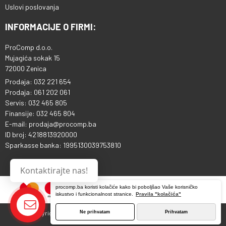
Uslovi poslovanja
INFORMACIJE O FIRMI:
ProComp d.o.o.
Mujagića sokak 15
72000 Zenica
Prodaja: 032 221 654
Prodaja: 061 202 061
Servis: 032 465 805
Finansije: 032 465 804
E-mail: prodaja@procomp.ba
ID broj: 4218813920000
Sparkasse banka: 1995130039753810
Kontaktirajte nas!
procomp.ba koristi kolačiće kako bi poboljšao Vaše korisničko
iskustvo i funkcionalnost stranice.
Pravila "kolačića"
Ne prihvatam
Prihvatam
Copyright © 2013 - 2026 ProComp d.o.o. Sva prava pridržana.