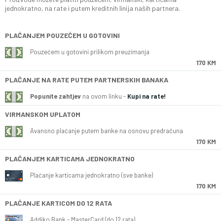
jednokratno, na rate i putem kreditnih linija naših partnera.
PLAĆANJEM POUZEĆEM U GOTOVINI
Pouzećem u gotovini prilikom preuzimanja
170 KM
PLAĆANJE NA RATE PUTEM PARTNERSKIH BANAKA
Popunite zahtjev
na ovom linku -
Kupi na rate!
VIRMANSKOM UPLATOM
Avansno plaćanje putem banke na osnovu predračuna
170 KM
PLAĆANJEM KARTICAMA JEDNOKRATNO
Plaćanje karticama jednokratno (sve banke)
170 KM
PLAĆANJE KARTICOM DO 12 RATA
Addiko Bank - MasterCard (do 12 rata)