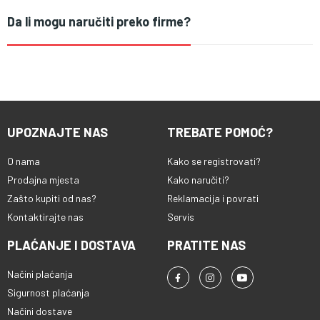
Da li mogu naručiti preko firme?
UPOZNAJTE NAS
TREBATE POMOĆ?
O nama
Kako se registrovati?
Prodajna mjesta
Kako naručiti?
Zašto kupiti od nas?
Reklamacija i povrati
Kontaktirajte nas
Servis
PLAĆANJE I DOSTAVA
PRATITE NAS
Načini plaćanja
Sigurnost plaćanja
Načini dostave