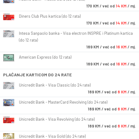
170
KM
/ već od
14 KM
/ mj.
Diners Club Plus kartica (do 12 rata)
170
KM
/ već od
14 KM
/ mj.
Intesa Sanpaolo banka - Visa electron INSPIRE i Platinum kartica
(do 12 rata)
189
KM
/ već od
16 KM
/ mj.
American Express (do 12 rata)
189
KM
/ već od
16 KM
/ mj.
PLAĆANJE KARTICOM DO 24 RATE
Unicredit Bank - Visa Classic (do 24 rate)
189
KM
/ već od
8 KM
/ mj.
Unicredit Bank - MasterCard Revolving (do 24 rate)
189
KM
/ već od
8 KM
/ mj.
Unicredit Bank - Visa Revolving (do 24 rate)
189
KM
/ već od
8 KM
/ mj.
Unicredit Bank - Visa Gold (do 24 rate)