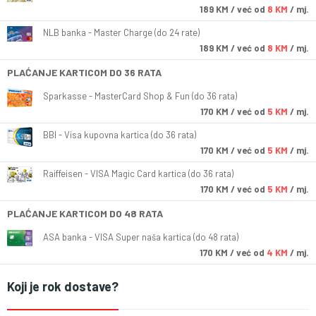
189
KM
/ već od
8 KM
/ mj.
NLB banka - Master Charge (do 24 rate)
189
KM
/ već od
8 KM
/ mj.
PLAĆANJE KARTICOM DO 36 RATA
Sparkasse - MasterCard Shop & Fun (do 36 rata)
170
KM
/ već od
5 KM
/ mj.
BBI - Visa kupovna kartica (do 36 rata)
170
KM
/ već od
5 KM
/ mj.
Raiffeisen - VISA Magic Card kartica (do 36 rata)
170
KM
/ već od
5 KM
/ mj.
PLAĆANJE KARTICOM DO 48 RATA
ASA banka - VISA Super naša kartica (do 48 rata)
170
KM
/ već od
4 KM
/ mj.
Koji je rok dostave?