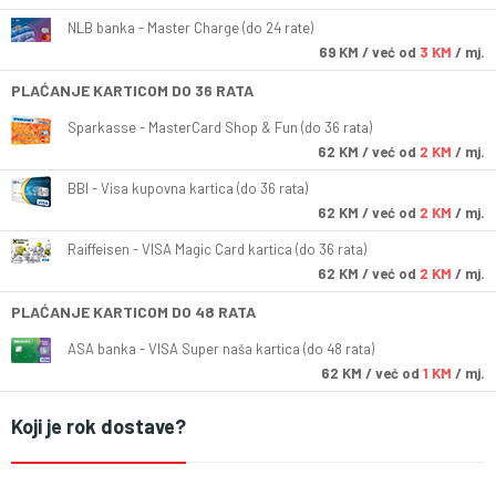
NLB banka - Master Charge (do 24 rate)
69
KM
/ već od
3 KM
/ mj.
PLAĆANJE KARTICOM DO 36 RATA
Sparkasse - MasterCard Shop & Fun (do 36 rata)
62
KM
/ već od
2 KM
/ mj.
BBI - Visa kupovna kartica (do 36 rata)
62
KM
/ već od
2 KM
/ mj.
Raiffeisen - VISA Magic Card kartica (do 36 rata)
62
KM
/ već od
2 KM
/ mj.
PLAĆANJE KARTICOM DO 48 RATA
ASA banka - VISA Super naša kartica (do 48 rata)
62
KM
/ već od
1 KM
/ mj.
Koji je rok dostave?