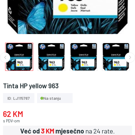
Tinta HP yellow 963
ID: LJ115767
Na stanju
62 KM
s PDV-om
Već od
3 KM
mjesečno
na 24 rate.