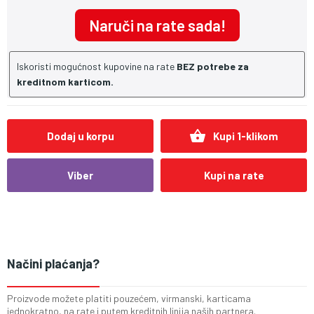
Naruči na rate sada!
Iskoristi mogućnost kupovine na rate
BEZ potrebe za
kreditnom karticom.
shopping_basket
Dodaj u korpu
Kupi 1-klikom
Viber
Kupi na rate
Načini plaćanja?
Proizvode možete platiti pouzećem, virmanski, karticama
jednokratno, na rate i putem kreditnih linija naših partnera.