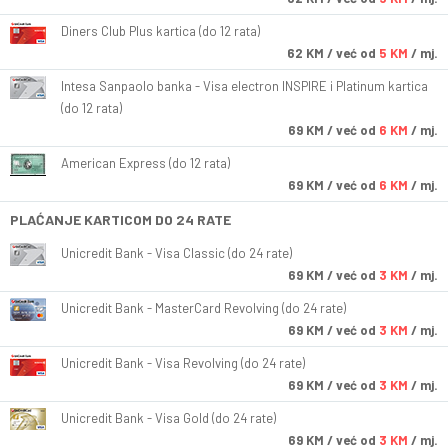
Diners Club Plus kartica (do 12 rata)
62
KM
/ već od
5 KM
/ mj.
Intesa Sanpaolo banka - Visa electron INSPIRE i Platinum kartica
(do 12 rata)
69
KM
/ već od
6 KM
/ mj.
American Express (do 12 rata)
69
KM
/ već od
6 KM
/ mj.
PLAĆANJE KARTICOM DO 24 RATE
Unicredit Bank - Visa Classic (do 24 rate)
69
KM
/ već od
3 KM
/ mj.
Unicredit Bank - MasterCard Revolving (do 24 rate)
69
KM
/ već od
3 KM
/ mj.
Unicredit Bank - Visa Revolving (do 24 rate)
69
KM
/ već od
3 KM
/ mj.
Unicredit Bank - Visa Gold (do 24 rate)
69
KM
/ već od
3 KM
/ mj.