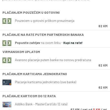
PLAĆANJEM POUZEĆEM U GOTOVINI
Pouzećem u gotovini prilikom preuzimanja
62 KM
PLAĆANJE NA RATE PUTEM PARTNERSKIH BANAKA
Popunite zahtjev
na ovom linku -
Kupi na rate!
VIRMANSKOM UPLATOM
Avansno plaćanje putem banke na osnovu predračuna
62 KM
PLAĆANJEM KARTICAMA JEDNOKRATNO
Plaćanje karticama jednokratno (sve banke)
62 KM
PLAĆANJE KARTICOM DO 12 RATA
Addiko Bank - MasterCard (do 12 rata)
62
KM
/ već od
5 KM
/ mj.