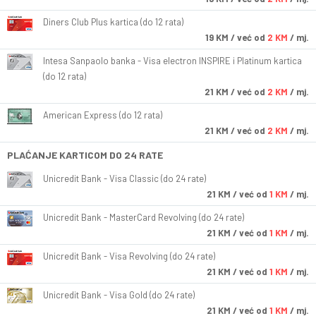
Diners Club Plus kartica (do 12 rata)
19
KM
/ već od
2 KM
/ mj.
Intesa Sanpaolo banka - Visa electron INSPIRE i Platinum kartica
(do 12 rata)
21
KM
/ već od
2 KM
/ mj.
American Express (do 12 rata)
21
KM
/ već od
2 KM
/ mj.
PLAĆANJE KARTICOM DO 24 RATE
Unicredit Bank - Visa Classic (do 24 rate)
21
KM
/ već od
1 KM
/ mj.
Unicredit Bank - MasterCard Revolving (do 24 rate)
21
KM
/ već od
1 KM
/ mj.
Unicredit Bank - Visa Revolving (do 24 rate)
21
KM
/ već od
1 KM
/ mj.
Unicredit Bank - Visa Gold (do 24 rate)
21
KM
/ već od
1 KM
/ mj.