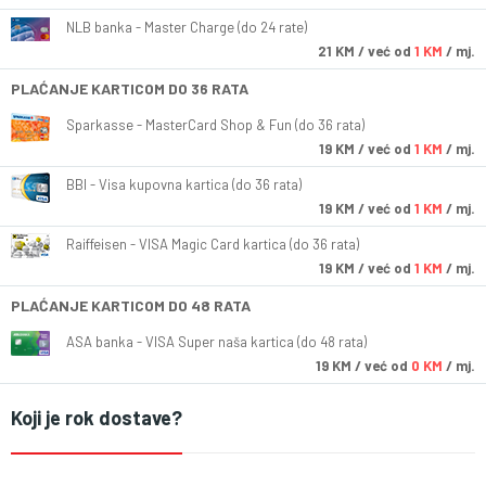
NLB banka - Master Charge (do 24 rate)
21
KM
/ već od
1 KM
/ mj.
PLAĆANJE KARTICOM DO 36 RATA
Sparkasse - MasterCard Shop & Fun (do 36 rata)
19
KM
/ već od
1 KM
/ mj.
BBI - Visa kupovna kartica (do 36 rata)
19
KM
/ već od
1 KM
/ mj.
Raiffeisen - VISA Magic Card kartica (do 36 rata)
19
KM
/ već od
1 KM
/ mj.
PLAĆANJE KARTICOM DO 48 RATA
ASA banka - VISA Super naša kartica (do 48 rata)
19
KM
/ već od
0 KM
/ mj.
Koji je rok dostave?