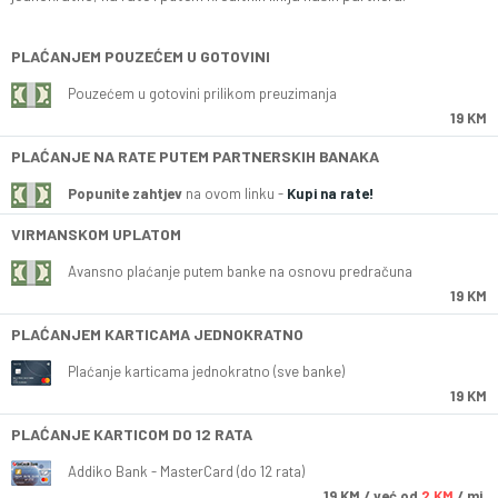
PLAĆANJEM POUZEĆEM U GOTOVINI
Pouzećem u gotovini prilikom preuzimanja
19 KM
PLAĆANJE NA RATE PUTEM PARTNERSKIH BANAKA
Popunite zahtjev
na ovom linku -
Kupi na rate!
VIRMANSKOM UPLATOM
Avansno plaćanje putem banke na osnovu predračuna
19 KM
PLAĆANJEM KARTICAMA JEDNOKRATNO
Plaćanje karticama jednokratno (sve banke)
19 KM
PLAĆANJE KARTICOM DO 12 RATA
Addiko Bank - MasterCard (do 12 rata)
19
KM
/ već od
2 KM
/ mj.