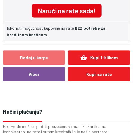
Naruči na rate sada!
Iskoristi mogućnost kupovine na rate
BEZ potrebe za
kreditnom karticom.
shopping_basket
Dodaj u korpu
Kupi 1-klikom
Viber
Kupi na rate
Načini plaćanja?
Proizvode možete platiti pouzećem, virmanski, karticama
jednokratno, na rate i putem kreditnih linija naših partnera.