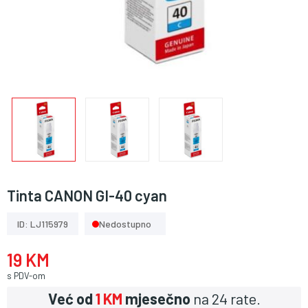
Tinta CANON GI-40 cyan
ID: LJ115979
Nedostupno
19 KM
s PDV-om
Već od
1 KM
mjesečno
na 24 rate.