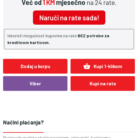
Već od
1 KM
mjesečno
na 24 rate.
Naruči na rate sada!
Iskoristi mogućnost kupovine na rate
BEZ potrebe za
kreditnom karticom.
shopping_basket
Dodaj u korpu
Kupi 1-klikom
Viber
Kupi na rate
Načini plaćanja?
Proizvode možete platiti pouzećem, virmanski, karticama