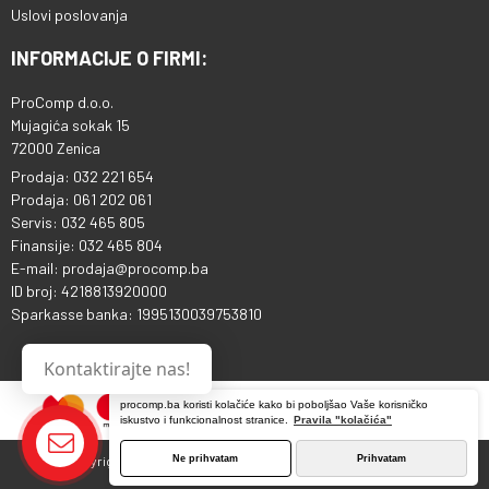
Uslovi poslovanja
INFORMACIJE O FIRMI:
ProComp d.o.o.
Mujagića sokak 15
72000 Zenica
Prodaja: 032 221 654
Prodaja: 061 202 061
Servis: 032 465 805
Finansije: 032 465 804
E-mail: prodaja@procomp.ba
ID broj: 4218813920000
Sparkasse banka: 1995130039753810
Kontaktirajte nas!
procomp.ba koristi kolačiće kako bi poboljšao Vaše korisničko
iskustvo i funkcionalnost stranice.
Pravila "kolačića"
Ne prihvatam
Prihvatam
Copyright © 2013 - 2026 ProComp d.o.o. Sva prava pridržana.