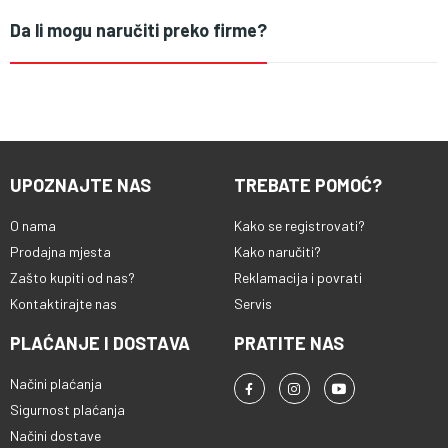
Da li mogu naručiti preko firme?
UPOZNAJTE NAS
TREBATE POMOĆ?
O nama
Kako se registrovati?
Prodajna mjesta
Kako naručiti?
Zašto kupiti od nas?
Reklamacija i povrati
Kontaktirajte nas
Servis
PLAĆANJE I DOSTAVA
PRATITE NAS
Načini plaćanja
Sigurnost plaćanja
Načini dostave