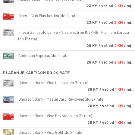
23
KM
/ već od
2 KM
/ mj.
Diners Club Plus kartica (do 12 rata)
23
KM
/ već od
2 KM
/ mj.
Intesa Sanpaolo banka - Visa electron INSPIRE i Platinum kartica
(do 12 rata)
26
KM
/ već od
2 KM
/ mj.
American Express (do 12 rata)
26
KM
/ već od
2 KM
/ mj.
PLAĆANJE KARTICOM DO 24 RATE
Unicredit Bank - Visa Classic (do 24 rate)
26
KM
/ već od
1 KM
/ mj.
Unicredit Bank - MasterCard Revolving (do 24 rate)
26
KM
/ već od
1 KM
/ mj.
Unicredit Bank - Visa Revolving (do 24 rate)
26
KM
/ već od
1 KM
/ mj.
Unicredit Bank - Visa Gold (do 24 rate)