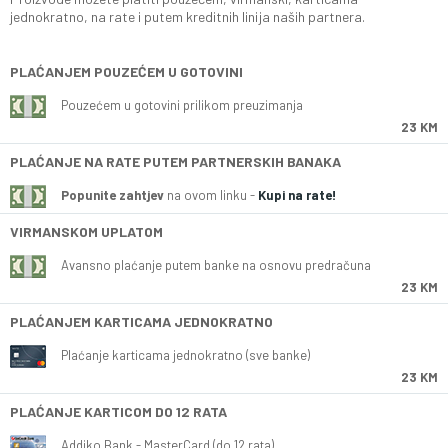
jednokratno, na rate i putem kreditnih linija naših partnera.
PLAĆANJEM POUZEĆEM U GOTOVINI
Pouzećem u gotovini prilikom preuzimanja
23 KM
PLAĆANJE NA RATE PUTEM PARTNERSKIH BANAKA
Popunite zahtjev
na ovom linku -
Kupi na rate!
VIRMANSKOM UPLATOM
Avansno plaćanje putem banke na osnovu predračuna
23 KM
PLAĆANJEM KARTICAMA JEDNOKRATNO
Plaćanje karticama jednokratno (sve banke)
23 KM
PLAĆANJE KARTICOM DO 12 RATA
Addiko Bank - MasterCard (do 12 rata)