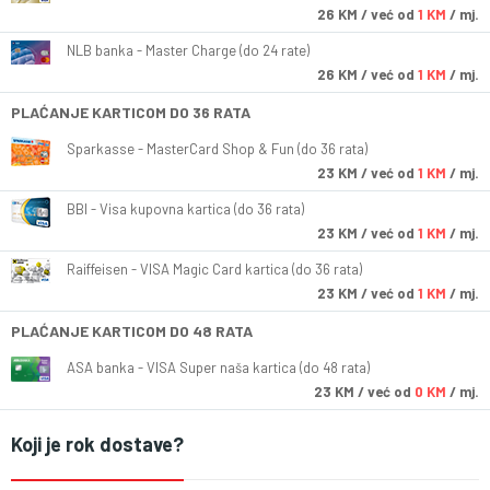
26
KM
/ već od
1 KM
/ mj.
NLB banka - Master Charge (do 24 rate)
26
KM
/ već od
1 KM
/ mj.
PLAĆANJE KARTICOM DO 36 RATA
Sparkasse - MasterCard Shop & Fun (do 36 rata)
23
KM
/ već od
1 KM
/ mj.
BBI - Visa kupovna kartica (do 36 rata)
23
KM
/ već od
1 KM
/ mj.
Raiffeisen - VISA Magic Card kartica (do 36 rata)
23
KM
/ već od
1 KM
/ mj.
PLAĆANJE KARTICOM DO 48 RATA
ASA banka - VISA Super naša kartica (do 48 rata)
23
KM
/ već od
0 KM
/ mj.
Koji je rok dostave?