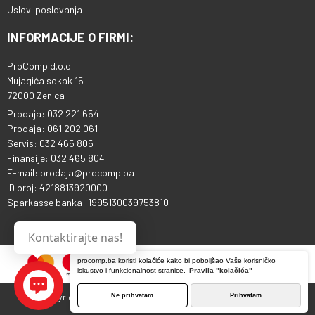
Uslovi poslovanja
INFORMACIJE O FIRMI:
ProComp d.o.o.
Mujagića sokak 15
72000 Zenica
Prodaja: 032 221 654
Prodaja: 061 202 061
Servis: 032 465 805
Finansije: 032 465 804
E-mail: prodaja@procomp.ba
ID broj: 4218813920000
Sparkasse banka: 1995130039753810
Kontaktirajte nas!
procomp.ba koristi kolačiće kako bi poboljšao Vaše korisničko
iskustvo i funkcionalnost stranice.
Pravila "kolačića"
Ne prihvatam
Prihvatam
Copyright © 2013 - 2026 ProComp d.o.o. Sva prava pridržana.