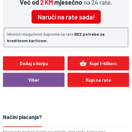
Već od
2 KM
mjesečno
na 24 rate.
Naruči na rate sada!
Iskoristi mogućnost kupovine na rate
BEZ potrebe za
kreditnom karticom.
shopping_basket
Dodaj u korpu
Kupi 1-klikom
Viber
Kupi na rate
Načini plaćanja?
Proizvode možete platiti pouzećem, virmanski, karticama