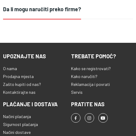
Da li mogu naručiti preko firme?
UPOZNAJTE NAS
TREBATE POMOĆ?
O nama
Kako se registrovati?
Prodajna mjesta
Kako naručiti?
Zašto kupiti od nas?
Reklamacija i povrati
Kontaktirajte nas
Servis
PLAĆANJE I DOSTAVA
PRATITE NAS
Načini plaćanja
Sigurnost plaćanja
Načini dostave