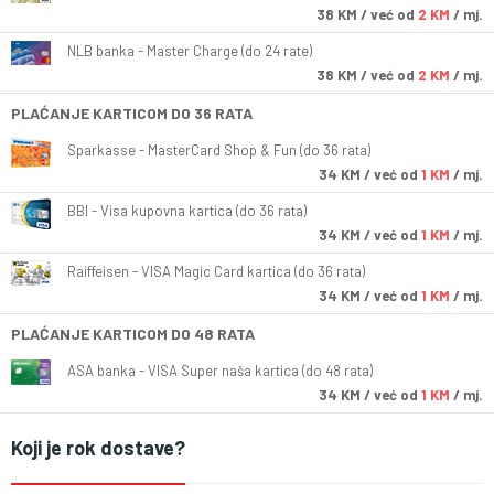
38
KM
/ već od
2 KM
/ mj.
NLB banka - Master Charge (do 24 rate)
38
KM
/ već od
2 KM
/ mj.
PLAĆANJE KARTICOM DO 36 RATA
Sparkasse - MasterCard Shop & Fun (do 36 rata)
34
KM
/ već od
1 KM
/ mj.
BBI - Visa kupovna kartica (do 36 rata)
34
KM
/ već od
1 KM
/ mj.
Raiffeisen - VISA Magic Card kartica (do 36 rata)
34
KM
/ već od
1 KM
/ mj.
PLAĆANJE KARTICOM DO 48 RATA
ASA banka - VISA Super naša kartica (do 48 rata)
34
KM
/ već od
1 KM
/ mj.
Koji je rok dostave?