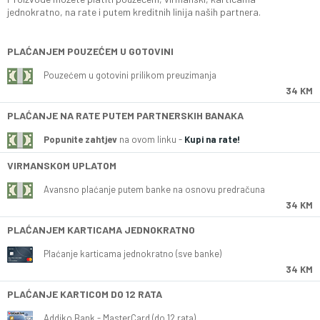
jednokratno, na rate i putem kreditnih linija naših partnera.
PLAĆANJEM POUZEĆEM U GOTOVINI
Pouzećem u gotovini prilikom preuzimanja
34 KM
PLAĆANJE NA RATE PUTEM PARTNERSKIH BANAKA
Popunite zahtjev
na ovom linku -
Kupi na rate!
VIRMANSKOM UPLATOM
Avansno plaćanje putem banke na osnovu predračuna
34 KM
PLAĆANJEM KARTICAMA JEDNOKRATNO
Plaćanje karticama jednokratno (sve banke)
34 KM
PLAĆANJE KARTICOM DO 12 RATA
Addiko Bank - MasterCard (do 12 rata)