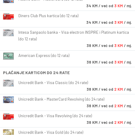
34
KM
/ već od
3 KM
/ mj.
Diners Club Plus kartica (do 12 rata)
34
KM
/ već od
3 KM
/ mj.
Intesa Sanpaolo banka - Visa electron INSPIRE i Platinum kartica
(do 12 rata)
38
KM
/ već od
3 KM
/ mj.
American Express (do 12 rata)
38
KM
/ već od
3 KM
/ mj.
PLAĆANJE KARTICOM DO 24 RATE
Unicredit Bank - Visa Classic (do 24 rate)
38
KM
/ već od
2 KM
/ mj.
Unicredit Bank - MasterCard Revolving (do 24 rate)
38
KM
/ već od
2 KM
/ mj.
Unicredit Bank - Visa Revolving (do 24 rate)
38
KM
/ već od
2 KM
/ mj.
Unicredit Bank - Visa Gold (do 24 rate)