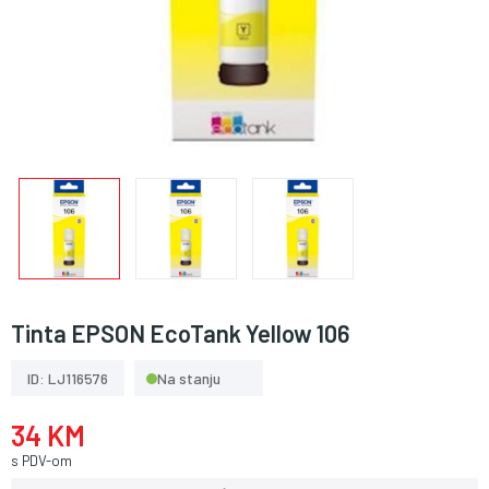
Tinta EPSON EcoTank Yellow 106
ID: LJ116576
Na stanju
34 KM
s PDV-om