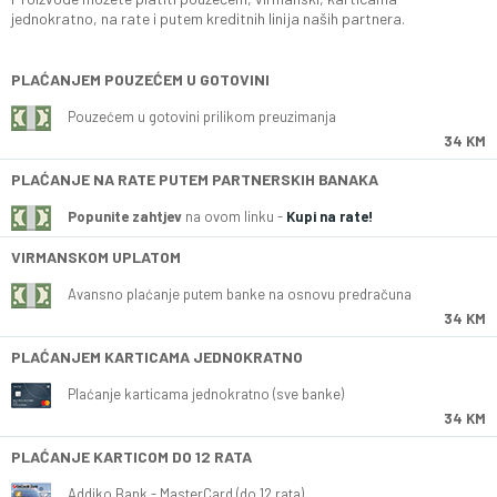
jednokratno, na rate i putem kreditnih linija naših partnera.
PLAĆANJEM POUZEĆEM U GOTOVINI
Pouzećem u gotovini prilikom preuzimanja
34 KM
PLAĆANJE NA RATE PUTEM PARTNERSKIH BANAKA
Popunite zahtjev
na ovom linku -
Kupi na rate!
VIRMANSKOM UPLATOM
Avansno plaćanje putem banke na osnovu predračuna
34 KM
PLAĆANJEM KARTICAMA JEDNOKRATNO
Plaćanje karticama jednokratno (sve banke)
34 KM
PLAĆANJE KARTICOM DO 12 RATA
Addiko Bank - MasterCard (do 12 rata)