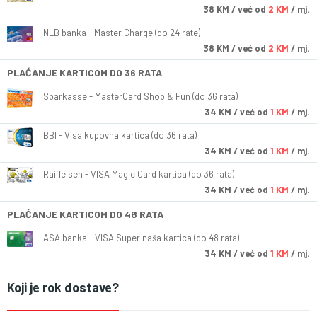
38
KM
/ već od
2 KM
/ mj.
NLB banka - Master Charge (do 24 rate)
38
KM
/ već od
2 KM
/ mj.
PLAĆANJE KARTICOM DO 36 RATA
Sparkasse - MasterCard Shop & Fun (do 36 rata)
34
KM
/ već od
1 KM
/ mj.
BBI - Visa kupovna kartica (do 36 rata)
34
KM
/ već od
1 KM
/ mj.
Raiffeisen - VISA Magic Card kartica (do 36 rata)
34
KM
/ već od
1 KM
/ mj.
PLAĆANJE KARTICOM DO 48 RATA
ASA banka - VISA Super naša kartica (do 48 rata)
34
KM
/ već od
1 KM
/ mj.
Koji je rok dostave?