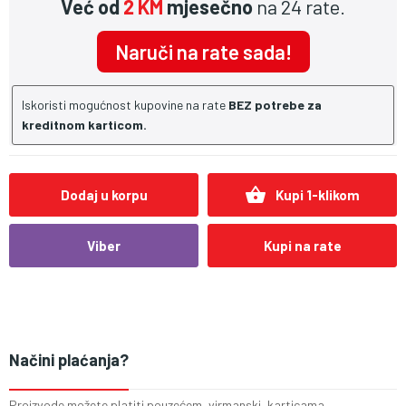
Već od
2 KM
mjesečno
na 24 rate.
Naruči na rate sada!
Iskoristi mogućnost kupovine na rate
BEZ potrebe za
kreditnom karticom.
shopping_basket
Dodaj u korpu
Kupi 1-klikom
Viber
Kupi na rate
Načini plaćanja?
Proizvode možete platiti pouzećem, virmanski, karticama