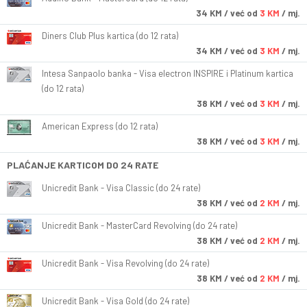
34
KM
/ već od
3 KM
/ mj.
Diners Club Plus kartica (do 12 rata)
34
KM
/ već od
3 KM
/ mj.
Intesa Sanpaolo banka - Visa electron INSPIRE i Platinum kartica
(do 12 rata)
38
KM
/ već od
3 KM
/ mj.
American Express (do 12 rata)
38
KM
/ već od
3 KM
/ mj.
PLAĆANJE KARTICOM DO 24 RATE
Unicredit Bank - Visa Classic (do 24 rate)
38
KM
/ već od
2 KM
/ mj.
Unicredit Bank - MasterCard Revolving (do 24 rate)
38
KM
/ već od
2 KM
/ mj.
Unicredit Bank - Visa Revolving (do 24 rate)
38
KM
/ već od
2 KM
/ mj.
Unicredit Bank - Visa Gold (do 24 rate)