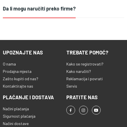
Da li mogu naručiti preko firme?
UPOZNAJTE NAS
TREBATE POMOĆ?
O nama
Kako se registrovati?
Prodajna mjesta
Kako naručiti?
Zašto kupiti od nas?
Reklamacija i povrati
Kontaktirajte nas
Servis
PLAĆANJE I DOSTAVA
PRATITE NAS
Načini plaćanja
Sigurnost plaćanja
Načini dostave