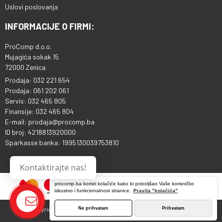
Uslovi poslovanja
INFORMACIJE O FIRMI:
ProComp d.o.o.
Mujagića sokak 15
72000 Zenica
Prodaja: 032 221 654
Prodaja: 061 202 061
Servis: 032 465 805
Finansije: 032 465 804
E-mail: prodaja@procomp.ba
ID broj: 4218813920000
Sparkasse banka: 1995130039753810
Kontaktirajte nas!
procomp.ba koristi kolačiće kako bi poboljšao Vaše korisničko
iskustvo i funkcionalnost stranice.
Pravila "kolačića"
Ne prihvatam
Prihvatam
Copyright © 2013 - 2026 ProComp d.o.o. Sva prava pridržana.