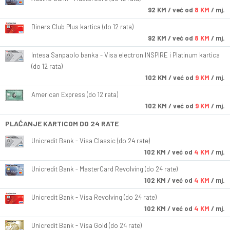
92
KM
/ već od
8 KM
/ mj.
Diners Club Plus kartica (do 12 rata)
92
KM
/ već od
8 KM
/ mj.
Intesa Sanpaolo banka - Visa electron INSPIRE i Platinum kartica
(do 12 rata)
102
KM
/ već od
9 KM
/ mj.
American Express (do 12 rata)
102
KM
/ već od
9 KM
/ mj.
PLAĆANJE KARTICOM DO 24 RATE
Unicredit Bank - Visa Classic (do 24 rate)
102
KM
/ već od
4 KM
/ mj.
Unicredit Bank - MasterCard Revolving (do 24 rate)
102
KM
/ već od
4 KM
/ mj.
Unicredit Bank - Visa Revolving (do 24 rate)
102
KM
/ već od
4 KM
/ mj.
Unicredit Bank - Visa Gold (do 24 rate)