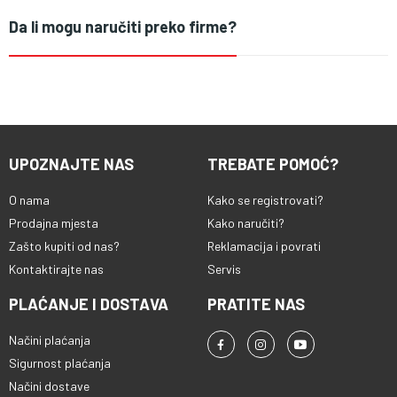
Da li mogu naručiti preko firme?
UPOZNAJTE NAS
TREBATE POMOĆ?
O nama
Kako se registrovati?
Prodajna mjesta
Kako naručiti?
Zašto kupiti od nas?
Reklamacija i povrati
Kontaktirajte nas
Servis
PLAĆANJE I DOSTAVA
PRATITE NAS
Načini plaćanja
Sigurnost plaćanja
Načini dostave