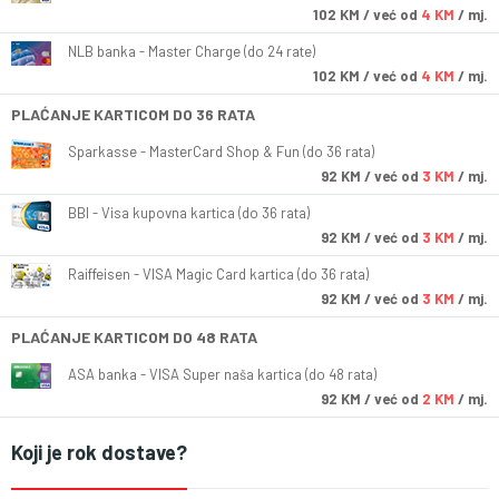
102
KM
/ već od
4 KM
/ mj.
NLB banka - Master Charge (do 24 rate)
102
KM
/ već od
4 KM
/ mj.
PLAĆANJE KARTICOM DO 36 RATA
Sparkasse - MasterCard Shop & Fun (do 36 rata)
92
KM
/ već od
3 KM
/ mj.
BBI - Visa kupovna kartica (do 36 rata)
92
KM
/ već od
3 KM
/ mj.
Raiffeisen - VISA Magic Card kartica (do 36 rata)
92
KM
/ već od
3 KM
/ mj.
PLAĆANJE KARTICOM DO 48 RATA
ASA banka - VISA Super naša kartica (do 48 rata)
92
KM
/ već od
2 KM
/ mj.
Koji je rok dostave?