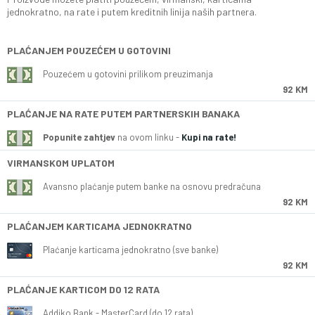
jednokratno, na rate i putem kreditnih linija naših partnera.
PLAĆANJEM POUZEĆEM U GOTOVINI
Pouzećem u gotovini prilikom preuzimanja
92 KM
PLAĆANJE NA RATE PUTEM PARTNERSKIH BANAKA
Popunite zahtjev
na ovom linku -
Kupi na rate!
VIRMANSKOM UPLATOM
Avansno plaćanje putem banke na osnovu predračuna
92 KM
PLAĆANJEM KARTICAMA JEDNOKRATNO
Plaćanje karticama jednokratno (sve banke)
92 KM
PLAĆANJE KARTICOM DO 12 RATA
Addiko Bank - MasterCard (do 12 rata)