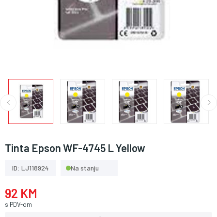
Tinta Epson WF-4745 L Yellow
ID: LJ118924
Na stanju
92 KM
s PDV-om