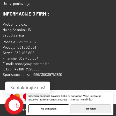
Uslovi poslovanja
INFORMACIJE O FIRMI:
ProComp d.o.o.
Mujagića sokak 15
72000 Zenica
Prodaja: 032 221 654
Prodaja: 061 202 061
Servis: 032 465 805
Finansije: 032 465 804
E-mail: prodaja@procomp.ba
ID broj: 4218813920000
Sparkasse banka: 1995130039753810
Kontaktirajte nas!
procomp.ba koristi kolačiće kako bi poboljšao Vaše korisničko
iskustvo i funkcionalnost stranice.
Pravila "kolačića"
Ne prihvatam
Prihvatam
Copyright © 2013 - 2026 ProComp d.o.o. Sva prava pridržana.