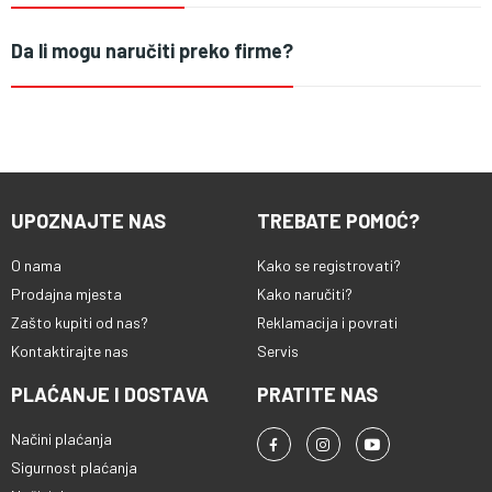
Da li mogu naručiti preko firme?
UPOZNAJTE NAS
TREBATE POMOĆ?
O nama
Kako se registrovati?
Prodajna mjesta
Kako naručiti?
Zašto kupiti od nas?
Reklamacija i povrati
Kontaktirajte nas
Servis
PLAĆANJE I DOSTAVA
PRATITE NAS
Načini plaćanja
Sigurnost plaćanja