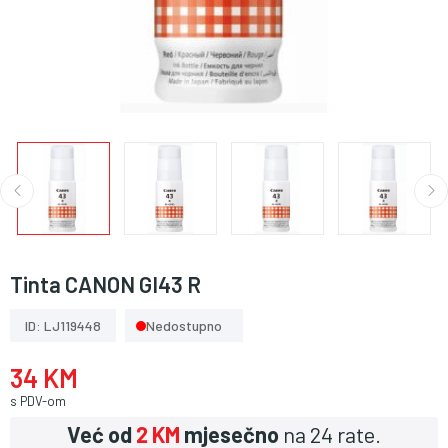
Tinta CANON GI43 R
ID: LJ119448
Nedostupno
34 KM
s PDV-om
Već od
2 KM
mjesečno
na 24 rate.