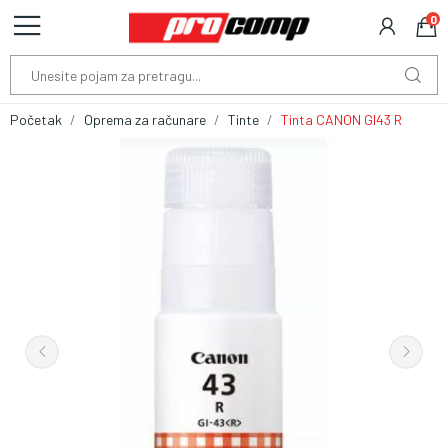
0
Početak
Oprema za računare
Tinte
Tinta CANON GI43 R