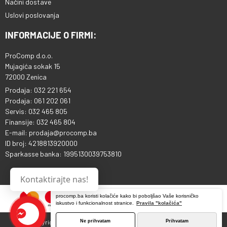
Načini dostave
Uslovi poslovanja
INFORMACIJE O FIRMI:
ProComp d.o.o.
Mujagića sokak 15
72000 Zenica
Prodaja: 032 221 654
Prodaja: 061 202 061
Servis: 032 465 805
Finansije: 032 465 804
E-mail: prodaja@procomp.ba
ID broj: 4218813920000
Sparkasse banka: 1995130039753810
Kontaktirajte nas!
procomp.ba koristi kolačiće kako bi poboljšao Vaše korisničko
iskustvo i funkcionalnost stranice.
Pravila "kolačića"
Ne prihvatam
Prihvatam
Copyright © 2013 - 2026 ProComp d.o.o. Sva prava pridržana.