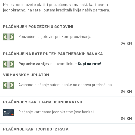
Proizvode možete platiti pouzećem, virmanski, karticama
jednokratno, na rate i putem kreditnih linija naših partnera.
PLAĆANJEM POUZEĆEM U GOTOVINI
Pouzećem u gotovini prilikom preuzimanja
34 KM
PLAĆANJE NA RATE PUTEM PARTNERSKIH BANAKA
Popunite zahtjev
na ovom linku -
Kupi na rate!
VIRMANSKOM UPLATOM
Avansno plaćanje putem banke na osnovu predračuna
34 KM
PLAĆANJEM KARTICAMA JEDNOKRATNO
Plaćanje karticama jednokratno (sve banke)
34 KM
PLAĆANJE KARTICOM DO 12 RATA