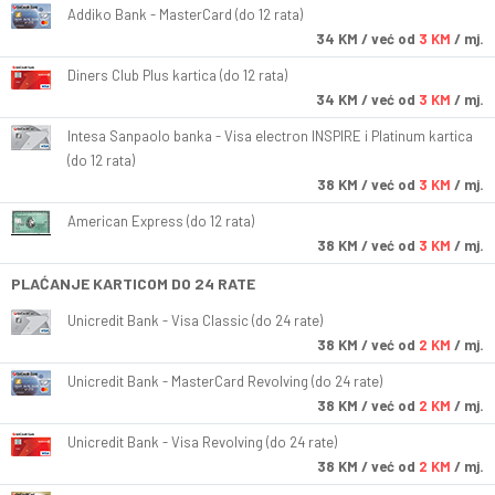
Addiko Bank - MasterCard (do 12 rata)
34
KM
/ već od
3 KM
/ mj.
Diners Club Plus kartica (do 12 rata)
34
KM
/ već od
3 KM
/ mj.
Intesa Sanpaolo banka - Visa electron INSPIRE i Platinum kartica
(do 12 rata)
38
KM
/ već od
3 KM
/ mj.
American Express (do 12 rata)
38
KM
/ već od
3 KM
/ mj.
PLAĆANJE KARTICOM DO 24 RATE
Unicredit Bank - Visa Classic (do 24 rate)
38
KM
/ već od
2 KM
/ mj.
Unicredit Bank - MasterCard Revolving (do 24 rate)
38
KM
/ već od
2 KM
/ mj.
Unicredit Bank - Visa Revolving (do 24 rate)
38
KM
/ već od
2 KM
/ mj.