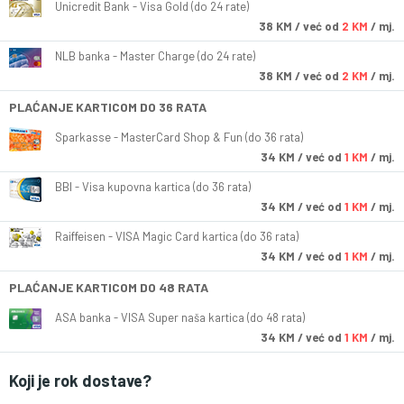
Unicredit Bank - Visa Gold (do 24 rate)
38
KM
/ već od
2 KM
/ mj.
NLB banka - Master Charge (do 24 rate)
38
KM
/ već od
2 KM
/ mj.
PLAĆANJE KARTICOM DO 36 RATA
Sparkasse - MasterCard Shop & Fun (do 36 rata)
34
KM
/ već od
1 KM
/ mj.
BBI - Visa kupovna kartica (do 36 rata)
34
KM
/ već od
1 KM
/ mj.
Raiffeisen - VISA Magic Card kartica (do 36 rata)
34
KM
/ već od
1 KM
/ mj.
PLAĆANJE KARTICOM DO 48 RATA
ASA banka - VISA Super naša kartica (do 48 rata)
34
KM
/ već od
1 KM
/ mj.
Koji je rok dostave?