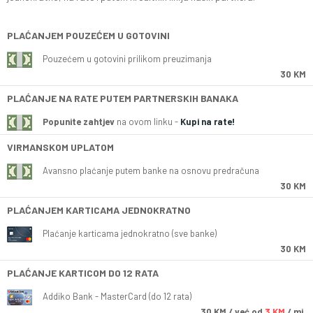
PLAĆANJEM POUZEĆEM U GOTOVINI
Pouzećem u gotovini prilikom preuzimanja
30 KM
PLAĆANJE NA RATE PUTEM PARTNERSKIH BANAKA
Popunite zahtjev
na ovom linku -
Kupi na rate!
VIRMANSKOM UPLATOM
Avansno plaćanje putem banke na osnovu predračuna
30 KM
PLAĆANJEM KARTICAMA JEDNOKRATNO
Plaćanje karticama jednokratno (sve banke)
30 KM
PLAĆANJE KARTICOM DO 12 RATA
Addiko Bank - MasterCard (do 12 rata)
30
KM
/ već od
3 KM
/ mj.