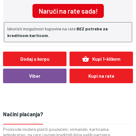
Naruči na rate sada!
Iskoristi mogućnost kupovine na rate
BEZ potrebe za
kreditnom karticom.
shopping_basket
Dodaj u korpu
Kupi 1-klikom
Viber
Kupi na rate
Načini plaćanja?
Proizvode možete platiti pouzećem, virmanski, karticama
jednokratno, na rate i putem kreditnih linija naših partnera.