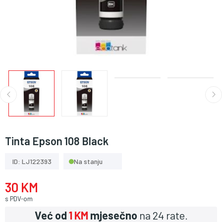
Tinta Epson 108 Black
ID: LJ122393
Na stanju
30 KM
s PDV-om
Već od
1 KM
mjesečno
na 24 rate.