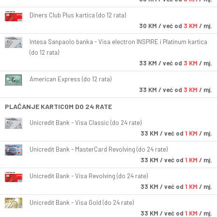
Diners Club Plus kartica (do 12 rata)
30
KM
/ već od
3 KM
/ mj.
Intesa Sanpaolo banka - Visa electron INSPIRE i Platinum kartica
(do 12 rata)
33
KM
/ već od
3 KM
/ mj.
American Express (do 12 rata)
33
KM
/ već od
3 KM
/ mj.
PLAĆANJE KARTICOM DO 24 RATE
Unicredit Bank - Visa Classic (do 24 rate)
33
KM
/ već od
1 KM
/ mj.
Unicredit Bank - MasterCard Revolving (do 24 rate)
33
KM
/ već od
1 KM
/ mj.
Unicredit Bank - Visa Revolving (do 24 rate)
33
KM
/ već od
1 KM
/ mj.
Unicredit Bank - Visa Gold (do 24 rate)
33
KM
/ već od
1 KM
/ mj.