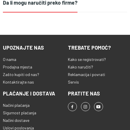
Da li mogu naručiti preko firme?
UPOZNAJTE NAS
TREBATE POMOĆ?
O nama
Kako se registrovati?
Prodajna mjesta
Kako naručiti?
Zašto kupiti od nas?
Reklamacija i povrati
Kontaktirajte nas
Servis
PLAĆANJE I DOSTAVA
PRATITE NAS
Načini plaćanja
Sigurnost plaćanja
Načini dostave
Uslovi poslovanja