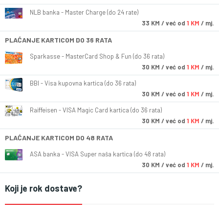
NLB banka - Master Charge (do 24 rate)
33
KM
/ već od
1 KM
/ mj.
PLAĆANJE KARTICOM DO 36 RATA
Sparkasse - MasterCard Shop & Fun (do 36 rata)
30
KM
/ već od
1 KM
/ mj.
BBI - Visa kupovna kartica (do 36 rata)
30
KM
/ već od
1 KM
/ mj.
Raiffeisen - VISA Magic Card kartica (do 36 rata)
30
KM
/ već od
1 KM
/ mj.
PLAĆANJE KARTICOM DO 48 RATA
ASA banka - VISA Super naša kartica (do 48 rata)
30
KM
/ već od
1 KM
/ mj.
Koji je rok dostave?