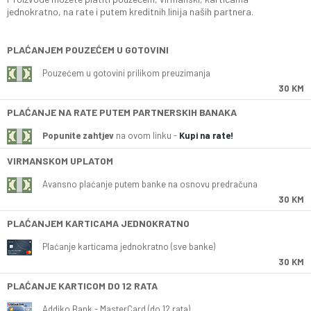
jednokratno, na rate i putem kreditnih linija naših partnera.
PLAĆANJEM POUZEĆEM U GOTOVINI
Pouzećem u gotovini prilikom preuzimanja
30 KM
PLAĆANJE NA RATE PUTEM PARTNERSKIH BANAKA
Popunite zahtjev
na ovom linku -
Kupi na rate!
VIRMANSKOM UPLATOM
Avansno plaćanje putem banke na osnovu predračuna
30 KM
PLAĆANJEM KARTICAMA JEDNOKRATNO
Plaćanje karticama jednokratno (sve banke)
30 KM
PLAĆANJE KARTICOM DO 12 RATA
Addiko Bank - MasterCard (do 12 rata)