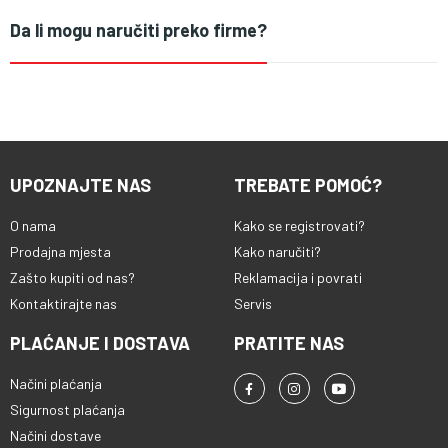
Da li mogu naručiti preko firme?
UPOZNAJTE NAS
TREBATE POMOĆ?
O nama
Kako se registrovati?
Prodajna mjesta
Kako naručiti?
Zašto kupiti od nas?
Reklamacija i povrati
Kontaktirajte nas
Servis
PLAĆANJE I DOSTAVA
PRATITE NAS
Načini plaćanja
Sigurnost plaćanja
Načini dostave