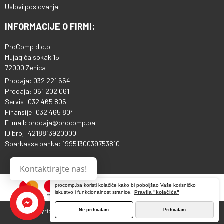
Uslovi poslovanja
INFORMACIJE O FIRMI:
ProComp d.o.o.
Mujagića sokak 15
72000 Zenica
Prodaja: 032 221 654
Prodaja: 061 202 061
Servis: 032 465 805
Finansije: 032 465 804
E-mail: prodaja@procomp.ba
ID broj: 4218813920000
Sparkasse banka: 1995130039753810
Kontaktirajte nas!
procomp.ba koristi kolačiće kako bi poboljšao Vaše korisničko
iskustvo i funkcionalnost stranice.
Pravila "kolačića"
Ne prihvatam
Prihvatam
Copyright © 2013 - 2026 ProComp d.o.o. Sva prava pridržana.