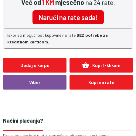
Već od
1 KM
mjesečno
na 24 rate.
Naruči na rate sada!
Iskoristi mogućnost kupovine na rate
BEZ potrebe za
kreditnom karticom.
shopping_basket
Dodaj u korpu
Kupi 1-klikom
Viber
Kupi na rate
Načini plaćanja?
Proizvode možete platiti pouzećem, virmanski, karticama