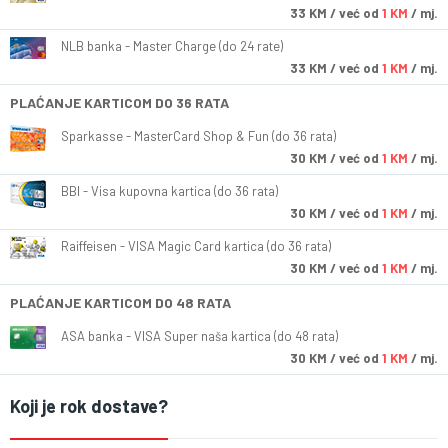
33
KM
/ već od
1 KM
/ mj.
NLB banka - Master Charge (do 24 rate)
33
KM
/ već od
1 KM
/ mj.
PLAĆANJE KARTICOM DO 36 RATA
Sparkasse - MasterCard Shop & Fun (do 36 rata)
30
KM
/ već od
1 KM
/ mj.
BBI - Visa kupovna kartica (do 36 rata)
30
KM
/ već od
1 KM
/ mj.
Raiffeisen - VISA Magic Card kartica (do 36 rata)
30
KM
/ već od
1 KM
/ mj.
PLAĆANJE KARTICOM DO 48 RATA
ASA banka - VISA Super naša kartica (do 48 rata)
30
KM
/ već od
1 KM
/ mj.
Koji je rok dostave?