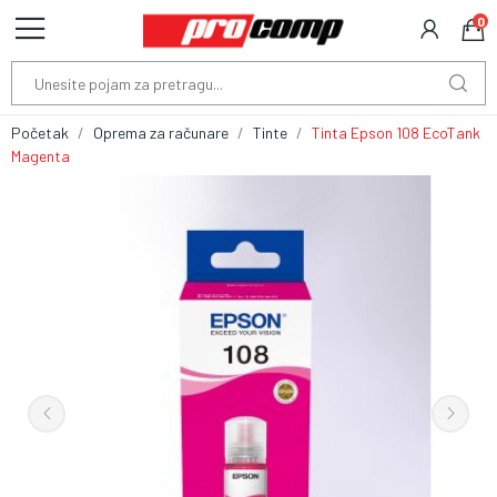
0
Početak
Oprema za računare
Tinte
Tinta Epson 108 EcoTank
Magenta