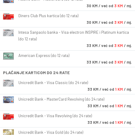
30
KM
/ već od
3 KM
/ mj.
Diners Club Plus kartica (do 12 rata)
30
KM
/ već od
3 KM
/ mj.
Intesa Sanpaolo banka - Visa electron INSPIRE i Platinum kartica
(do 12 rata)
33
KM
/ već od
3 KM
/ mj.
American Express (do 12 rata)
33
KM
/ već od
3 KM
/ mj.
PLAĆANJE KARTICOM DO 24 RATE
Unicredit Bank - Visa Classic (do 24 rate)
33
KM
/ već od
1 KM
/ mj.
Unicredit Bank - MasterCard Revolving (do 24 rate)
33
KM
/ već od
1 KM
/ mj.
Unicredit Bank - Visa Revolving (do 24 rate)
33
KM
/ već od
1 KM
/ mj.
Unicredit Bank - Visa Gold (do 24 rate)