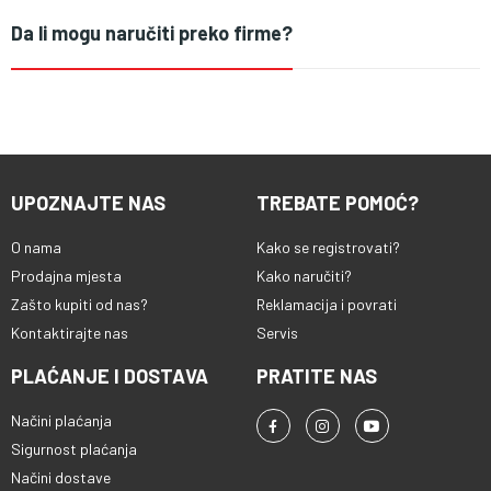
Da li mogu naručiti preko firme?
UPOZNAJTE NAS
TREBATE POMOĆ?
O nama
Kako se registrovati?
Prodajna mjesta
Kako naručiti?
Zašto kupiti od nas?
Reklamacija i povrati
Kontaktirajte nas
Servis
PLAĆANJE I DOSTAVA
PRATITE NAS
Načini plaćanja
Sigurnost plaćanja
Načini dostave