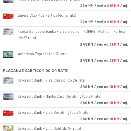
224
KM
/ već od
19 KM
/ mj.
Diners Club Plus kartica (do 12 rata)
224
KM
/ već od
19 KM
/ mj.
Intesa Sanpaolo banka - Visa electron INSPIRE i Platinum kartica
(do 12 rata)
249
KM
/ već od
21 KM
/ mj.
American Express (do 12 rata)
249
KM
/ već od
21 KM
/ mj.
PLAĆANJE KARTICOM DO 24 RATE
Unicredit Bank - Visa Classic (do 24 rate)
249
KM
/ već od
10 KM
/ mj.
Unicredit Bank - MasterCard Revolving (do 24 rate)
249
KM
/ već od
10 KM
/ mj.
Unicredit Bank - Visa Revolving (do 24 rate)
249
KM
/ već od
10 KM
/ mj.
Unicredit Bank - Visa Gold (do 24 rate)