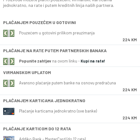
jednokratno, na rate i putem kreditnih linija naših partnera.
PLAĆANJEM POUZEĆEM U GOTOVINI
Pouzećem u gotovini prilikom preuzimanja
224 KM
PLAĆANJE NA RATE PUTEM PARTNERSKIH BANAKA
Popunite zahtjev
na ovom linku -
Kupi na rate!
VIRMANSKOM UPLATOM
Avansno plaćanje putem banke na osnovu predračuna
224 KM
PLAĆANJEM KARTICAMA JEDNOKRATNO
Plaćanje karticama jednokratno (sve banke)
224 KM
PLAĆANJE KARTICOM DO 12 RATA
Addiko Bank - MasterCard (do 12 rata)