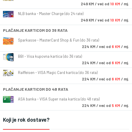
249
KM
/ već od
10 KM
/ mj.
NLB banka - Master Charge (do 24 rate)
249
KM
/ već od
10 KM
/ mj.
PLAĆANJE KARTICOM DO 36 RATA
Sparkasse - MasterCard Shop & Fun (do 36 rata)
224
KM
/ već od
6 KM
/ mj.
BBI - Visa kupovna kartica (do 36 rata)
224
KM
/ već od
6 KM
/ mj.
Raiffeisen - VISA Magic Card kartica (do 36 rata)
224
KM
/ već od
6 KM
/ mj.
PLAĆANJE KARTICOM DO 48 RATA
ASA banka - VISA Super naša kartica (do 48 rata)
224
KM
/ već od
5 KM
/ mj.
Koji je rok dostave?