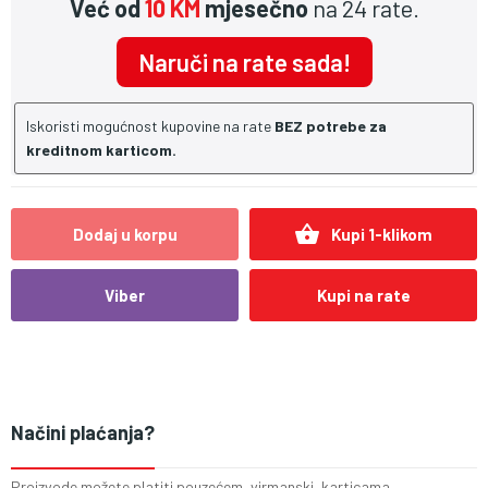
Već od
10 KM
mjesečno
na 24 rate.
Naruči na rate sada!
Iskoristi mogućnost kupovine na rate
BEZ potrebe za
kreditnom karticom.
shopping_basket
Dodaj u korpu
Kupi 1-klikom
Viber
Kupi na rate
Načini plaćanja?
Proizvode možete platiti pouzećem, virmanski, karticama