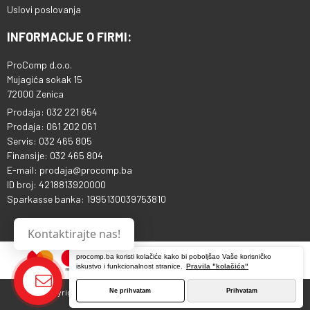
Uslovi poslovanja
INFORMACIJE O FIRMI:
ProComp d.o.o.
Mujagića sokak 15
72000 Zenica
Prodaja: 032 221 654
Prodaja: 061 202 061
Servis: 032 465 805
Finansije: 032 465 804
E-mail: prodaja@procomp.ba
ID broj: 4218813920000
Sparkasse banka: 1995130039753810
Kontaktirajte nas!
procomp.ba koristi kolačiće kako bi poboljšao Vaše korisničko
iskustvo i funkcionalnost stranice.
Pravila "kolačića"
Ne prihvatam
Prihvatam
Copyright © 2013 - 2026 ProComp d.o.o. Sva prava pridržana.