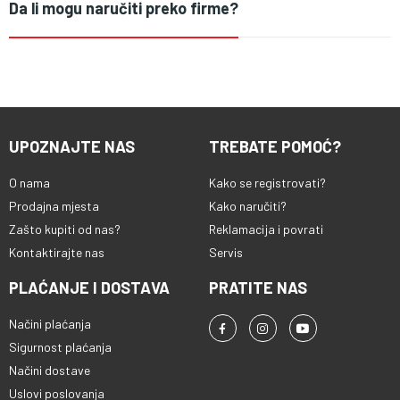
Da li mogu naručiti preko firme?
UPOZNAJTE NAS
TREBATE POMOĆ?
O nama
Kako se registrovati?
Prodajna mjesta
Kako naručiti?
Zašto kupiti od nas?
Reklamacija i povrati
Kontaktirajte nas
Servis
PLAĆANJE I DOSTAVA
PRATITE NAS
Načini plaćanja
Sigurnost plaćanja
Načini dostave
Uslovi poslovanja