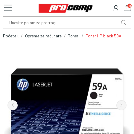
0
Početak
Oprema za računare
Toneri
Toner HP black 59A