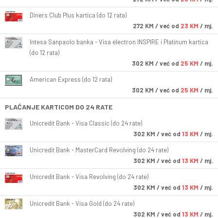
Diners Club Plus kartica (do 12 rata)
272
KM
/ već od
23 KM
/ mj.
Intesa Sanpaolo banka - Visa electron INSPIRE i Platinum kartica
(do 12 rata)
302
KM
/ već od
25 KM
/ mj.
American Express (do 12 rata)
302
KM
/ već od
25 KM
/ mj.
PLAĆANJE KARTICOM DO 24 RATE
Unicredit Bank - Visa Classic (do 24 rate)
302
KM
/ već od
13 KM
/ mj.
Unicredit Bank - MasterCard Revolving (do 24 rate)
302
KM
/ već od
13 KM
/ mj.
Unicredit Bank - Visa Revolving (do 24 rate)
302
KM
/ već od
13 KM
/ mj.
Unicredit Bank - Visa Gold (do 24 rate)
302
KM
/ već od
13 KM
/ mj.