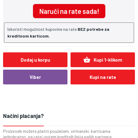
Naruči na rate sada!
Iskoristi mogućnost kupovine na rate
BEZ potrebe za
kreditnom karticom.
shopping_basket
Dodaj u korpu
Kupi 1-klikom
Viber
Kupi na rate
Načini plaćanja?
Proizvode možete platiti pouzećem, virmanski, karticama
jednokratno, na rate i putem kreditnih linija naših partnera.