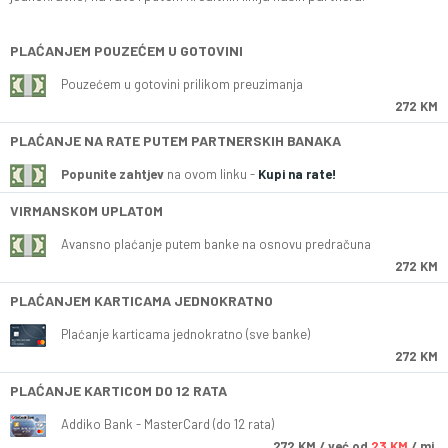
PLAĆANJEM POUZEĆEM U GOTOVINI
Pouzećem u gotovini prilikom preuzimanja
272 KM
PLAĆANJE NA RATE PUTEM PARTNERSKIH BANAKA
Popunite zahtjev
na ovom linku -
Kupi na rate!
VIRMANSKOM UPLATOM
Avansno plaćanje putem banke na osnovu predračuna
272 KM
PLAĆANJEM KARTICAMA JEDNOKRATNO
Plaćanje karticama jednokratno (sve banke)
272 KM
PLAĆANJE KARTICOM DO 12 RATA
Addiko Bank - MasterCard (do 12 rata)
272
KM
/ već od
23 KM
/ mj.