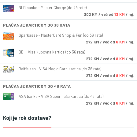
NLB banka - Master Charge (do 24 rate)
302
KM
/ već od
13 KM
/ mj.
PLAĆANJE KARTICOM DO 36 RATA
Sparkasse - MasterCard Shop & Fun (do 36 rata)
272
KM
/ već od
8 KM
/ mj.
BBI - Visa kupovna kartica (do 36 rata)
272
KM
/ već od
8 KM
/ mj.
Raiffeisen - VISA Magic Card kartica (do 36 rata)
272
KM
/ već od
8 KM
/ mj.
PLAĆANJE KARTICOM DO 48 RATA
ASA banka - VISA Super naša kartica (do 48 rata)
272
KM
/ već od
6 KM
/ mj.
Koji je rok dostave?