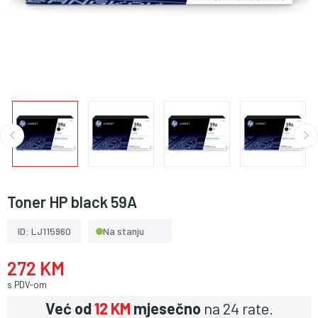
Toner HP black 59A
ID: LJ115960
Na stanju
272 KM
s PDV-om
Već od
12 KM
mjesečno
na 24 rate.