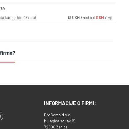
ATA
a kartica (do 48 rata)
125
KM
/ već od
3 KM
/ mj.
 firme?
INFORMACIJE O FIRMI:
ProComp d.o.o.
Mujagića sokak 15
72000 Zenica