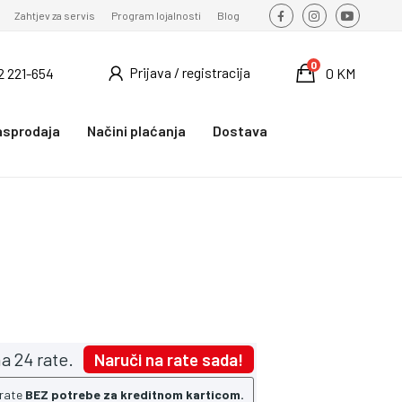
Zahtjev za servis
Program lojalnosti
Blog
0
Prijava / registracija
2 221-654
0 KM
asprodaja
Načini plaćanja
Dostava
a 24 rate.
Naruči na rate sada!
 rate
BEZ potrebe za kreditnom karticom.