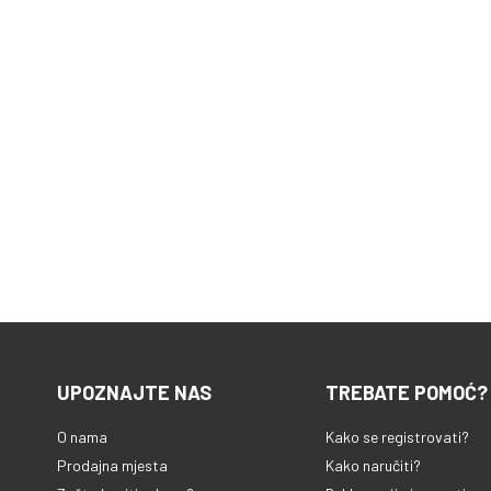
UPOZNAJTE NAS
TREBATE POMOĆ?
O nama
Kako se registrovati?
Prodajna mjesta
Kako naručiti?