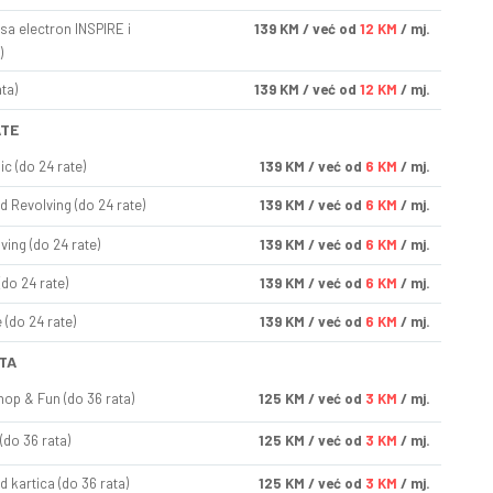
sa electron INSPIRE i
139
KM
/ već od
12 KM
/ mj.
)
ta)
139
KM
/ već od
12 KM
/ mj.
ATE
ic (do 24 rate)
139
KM
/ već od
6 KM
/ mj.
d Revolving (do 24 rate)
139
KM
/ već od
6 KM
/ mj.
ving (do 24 rate)
139
KM
/ već od
6 KM
/ mj.
(do 24 rate)
139
KM
/ već od
6 KM
/ mj.
(do 24 rate)
139
KM
/ već od
6 KM
/ mj.
TA
op & Fun (do 36 rata)
125
KM
/ već od
3 KM
/ mj.
(do 36 rata)
125
KM
/ već od
3 KM
/ mj.
d kartica (do 36 rata)
125
KM
/ već od
3 KM
/ mj.