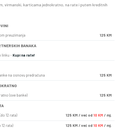
, virmanski, karticama jednokratno, na rate i putem kreditnih
VINI
kom preuzimanja
125 KM
RTNERSKIH BANAKA
 linku -
Kupi na rate!
anke na osnovu predračuna
125 KM
OKRATNO
ratno (sve banke)
125 KM
TA
do 12 rata)
125
KM
/ već od
10 KM
/ mj.
 12 rata)
125
KM
/ već od
10 KM
/ mj.