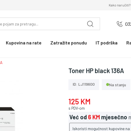
Kako naručiti?
03
Kupovina na rate
Zatražite ponudu
IT podrška
R
6A
Toner HP black 136A
ID: LJ119600
Na stanju
125 KM
s PDV-om
Već od
6 KM
mjesečno
n
Iskoristi mogućnost kupovine na