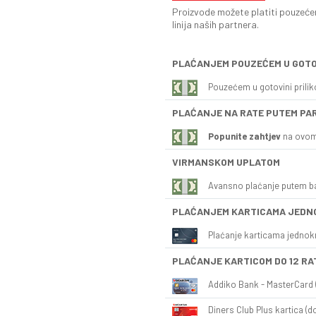
Proizvode možete platiti pouzećem
linija naših partnera.
PLAĆANJEM POUZEĆEM U GOTO
Pouzećem u gotovini prili
PLAĆANJE NA RATE PUTEM PA
Popunite zahtjev
na ovom
VIRMANSKOM UPLATOM
Avansno plaćanje putem b
PLAĆANJEM KARTICAMA JEDN
Plaćanje karticama jednok
PLAĆANJE KARTICOM DO 12 RA
Addiko Bank - MasterCard (
Diners Club Plus kartica (do