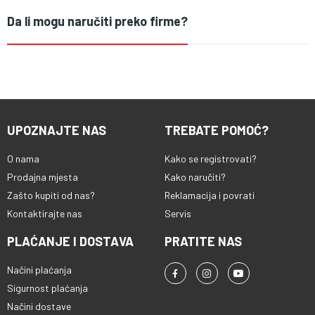
Da li mogu naručiti preko firme?
UPOZNAJTE NAS
TREBATE POMOĆ?
O nama
Kako se registrovati?
Prodajna mjesta
Kako naručiti?
Zašto kupiti od nas?
Reklamacija i povrati
Kontaktirajte nas
Servis
PLAĆANJE I DOSTAVA
PRATITE NAS
Načini plaćanja
Sigurnost plaćanja
Načini dostave