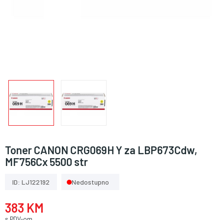
Toner CANON CRG069H Y za LBP673Cdw,
MF756Cx 5500 str
ID: LJ122192
Nedostupno
383 KM
s PDV-om