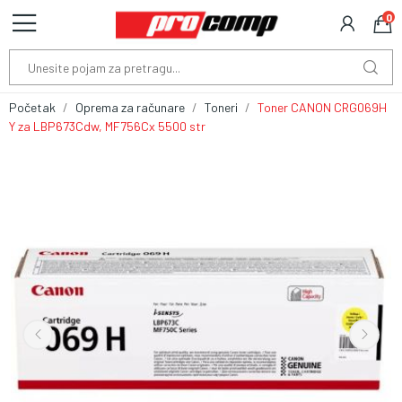
0
Početak
Oprema za računare
Toneri
Toner CANON CRG069H
Y za LBP673Cdw, MF756Cx 5500 str