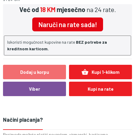
Već od
18 KM
mjesečno
na 24 rate.
Naruči na rate sada!
Iskoristi mogućnost kupovine na rate
BEZ potrebe za
kreditnom karticom.
shopping_basket
Dodaj u korpu
Kupi 1-klikom
Viber
Kupi na rate
Načini plaćanja?
Proizvode možete platiti pouzećem, virmanski, karticama