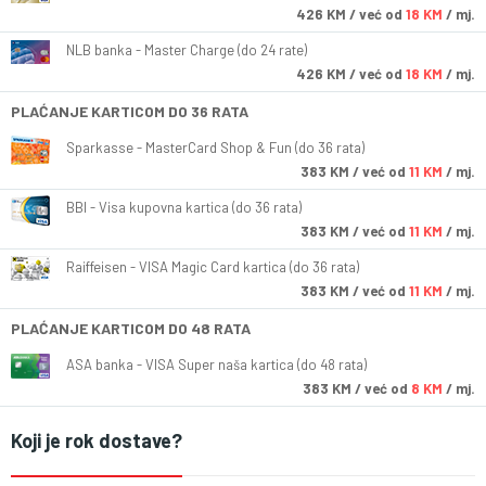
426
KM
/ već od
18 KM
/ mj.
NLB banka - Master Charge (do 24 rate)
426
KM
/ već od
18 KM
/ mj.
PLAĆANJE KARTICOM DO 36 RATA
Sparkasse - MasterCard Shop & Fun (do 36 rata)
383
KM
/ već od
11 KM
/ mj.
BBI - Visa kupovna kartica (do 36 rata)
383
KM
/ već od
11 KM
/ mj.
Raiffeisen - VISA Magic Card kartica (do 36 rata)
383
KM
/ već od
11 KM
/ mj.
PLAĆANJE KARTICOM DO 48 RATA
ASA banka - VISA Super naša kartica (do 48 rata)
383
KM
/ već od
8 KM
/ mj.
Koji je rok dostave?