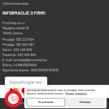
Uslovi poslovanja
INFORMACIJE O FIRMI:
ProComp d.o.o.
Mujagića sokak 15
72000 Zenica
Prodaja: 032 221 654
Prodaja: 061 202 061
Servis: 032 465 805
Finansije: 032 465 804
E-mail: prodaja@procomp.ba
ID broj: 4218813920000
Sparkasse banka: 1995130039753810
Kontaktirajte nas!
procomp.ba koristi kolačiće kako bi poboljšao Vaše korisničko
iskustvo i funkcionalnost stranice.
Pravila "kolačića"
Ne prihvatam
Prihvatam
Copyright © 2013 - 2026 ProComp d.o.o. Sva prava pridržana.