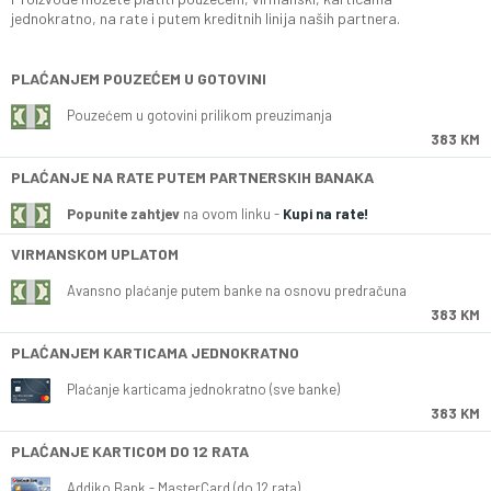
jednokratno, na rate i putem kreditnih linija naših partnera.
PLAĆANJEM POUZEĆEM U GOTOVINI
Pouzećem u gotovini prilikom preuzimanja
383 KM
PLAĆANJE NA RATE PUTEM PARTNERSKIH BANAKA
Popunite zahtjev
na ovom linku -
Kupi na rate!
VIRMANSKOM UPLATOM
Avansno plaćanje putem banke na osnovu predračuna
383 KM
PLAĆANJEM KARTICAMA JEDNOKRATNO
Plaćanje karticama jednokratno (sve banke)
383 KM
PLAĆANJE KARTICOM DO 12 RATA
Addiko Bank - MasterCard (do 12 rata)