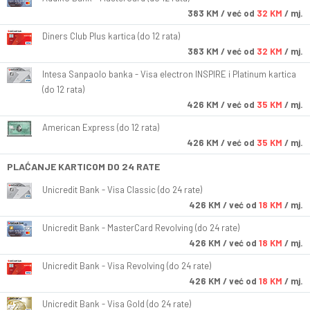
383
KM
/ već od
32 KM
/ mj.
Diners Club Plus kartica (do 12 rata)
383
KM
/ već od
32 KM
/ mj.
Intesa Sanpaolo banka - Visa electron INSPIRE i Platinum kartica
(do 12 rata)
426
KM
/ već od
35 KM
/ mj.
American Express (do 12 rata)
426
KM
/ već od
35 KM
/ mj.
PLAĆANJE KARTICOM DO 24 RATE
Unicredit Bank - Visa Classic (do 24 rate)
426
KM
/ već od
18 KM
/ mj.
Unicredit Bank - MasterCard Revolving (do 24 rate)
426
KM
/ već od
18 KM
/ mj.
Unicredit Bank - Visa Revolving (do 24 rate)
426
KM
/ već od
18 KM
/ mj.
Unicredit Bank - Visa Gold (do 24 rate)