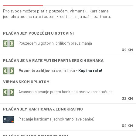
Proizvode možete platiti pouzećem, virmanski, karticama
jednokratno, na rate i putem kreditnih linija naših partnera.
PLAĆANJEM POUZEĆEM U GOTOVINI
Pouzećem u gotovini prilikom preuzimanja
32 KM
PLAĆANJE NA RATE PUTEM PARTNERSKIH BANAKA
Popunite zahtjev
na ovom linku -
Kupi na rate!
VIRMANSKOM UPLATOM
Avansno plaćanje putem banke na osnovu predračuna
32 KM
PLAĆANJEM KARTICAMA JEDNOKRATNO
Plaćanje karticama jednokratno (sve banke)
32 KM