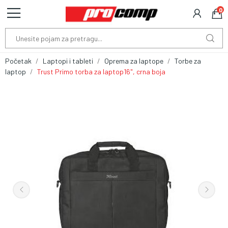
0
Početak
Laptopi i tableti
Oprema za laptope
Torbe za
laptop
Trust Primo torba za laptop16", crna boja