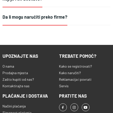
Da li mogu naručiti preko firme?
UPOZNAJTE NAS
TREBATE POMOĆ?
O nama
Kako se registrovati?
Prodajna mjesta
Kako naručiti?
Zašto kupiti od nas?
Reklamacija i povrati
Kontaktirajte nas
Servis
PLAĆANJE I DOSTAVA
PRATITE NAS
Načini plaćanja
Sigurnost plaćanja