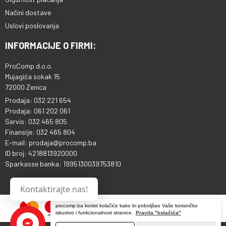
Načini dostave
Uslovi poslovanja
INFORMACIJE O FIRMI:
ProComp d.o.o.
Mujagića sokak 15
72000 Zenica
Prodaja: 032 221 654
Prodaja: 061 202 061
Servis: 032 465 805
Finansije: 032 465 804
E-mail: prodaja@procomp.ba
ID broj: 4218813920000
Sparkasse banka: 1995130039753810
Kontaktirajte nas!
procomp.ba koristi kolačiće kako bi poboljšao Vaše korisničko
iskustvo i funkcionalnost stranice.
Pravila "kolačića"