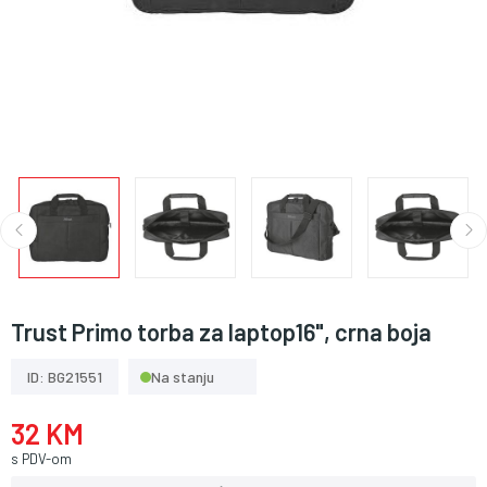
Trust Primo torba za laptop16", crna boja
ID: BG21551
Na stanju
32 KM
s PDV-om