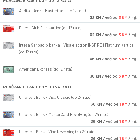
PLAĆANJE KARTICOM DO 12 RATA
Addiko Bank - MasterCard (do 12 rata)
32
KM
/ već od
3 KM
/ mj.
Diners Club Plus kartica (do 12 rata)
32
KM
/ već od
3 KM
/ mj.
Intesa Sanpaolo banka - Visa electron INSPIRE i Platinum kartica
(do 12 rata)
36
KM
/ već od
3 KM
/ mj.
American Express (do 12 rata)
36
KM
/ već od
3 KM
/ mj.
PLAĆANJE KARTICOM DO 24 RATE
Unicredit Bank - Visa Classic (do 24 rate)
36
KM
/ već od
1 KM
/ mj.
Unicredit Bank - MasterCard Revolving (do 24 rate)
36
KM
/ već od
1 KM
/ mj.
Unicredit Bank - Visa Revolving (do 24 rate)
36
KM
/ već od
1 KM
/ mj.