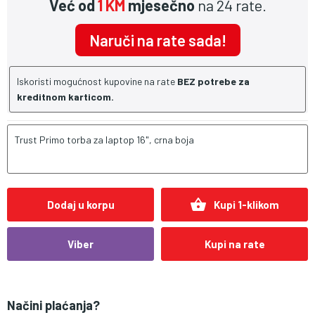
Već od
1 KM
mjesečno
na 24 rate.
Naruči na rate sada!
Iskoristi mogućnost kupovine na rate
BEZ potrebe za
kreditnom karticom.
Trust Primo torba za laptop 16", crna boja
shopping_basket
Dodaj u korpu
Kupi 1-klikom
Viber
Kupi na rate
Načini plaćanja?