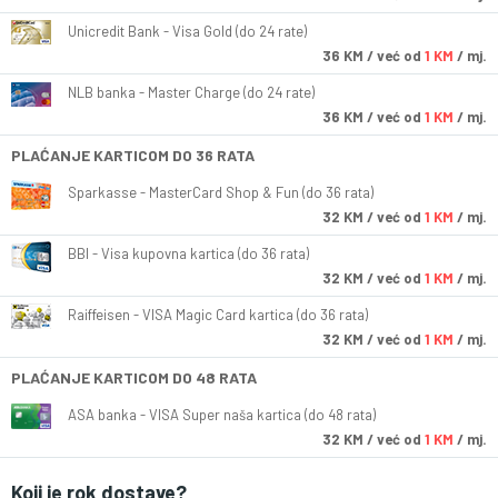
Unicredit Bank - Visa Gold (do 24 rate)
36
KM
/ već od
1 KM
/ mj.
NLB banka - Master Charge (do 24 rate)
36
KM
/ već od
1 KM
/ mj.
PLAĆANJE KARTICOM DO 36 RATA
Sparkasse - MasterCard Shop & Fun (do 36 rata)
32
KM
/ već od
1 KM
/ mj.
BBI - Visa kupovna kartica (do 36 rata)
32
KM
/ već od
1 KM
/ mj.
Raiffeisen - VISA Magic Card kartica (do 36 rata)
32
KM
/ već od
1 KM
/ mj.
PLAĆANJE KARTICOM DO 48 RATA
ASA banka - VISA Super naša kartica (do 48 rata)
32
KM
/ već od
1 KM
/ mj.
Koji je rok dostave?