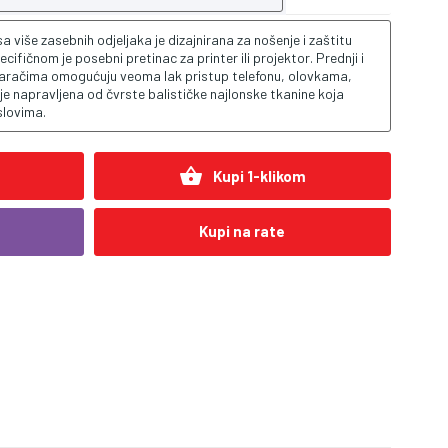
 više zasebnih odjeljaka je dizajnirana za nošenje i zaštitu
ifičnom je posebni pretinac za printer ili projektor. Prednji i
varačima omogućuju veoma lak pristup telefonu, olovkama,
je napravljena od čvrste balističke najlonske tkanine koja
slovima.
shopping_basket
Kupi 1-klikom
Kupi na rate