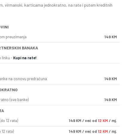
, virmanski, karticama jednokratno, na rate i putem kreditnih
VINI
kom preuzimanja
149 KM
RTNERSKIH BANAKA
 linku -
Kupi na rate!
anke na osnovu predračuna
149 KM
OKRATNO
ratno (sve banke)
149 KM
TA
do 12 rata)
149
KM
/ već od
12 KM
/ mj.
 12 rata)
149
KM
/ već od
12 KM
/ mj.