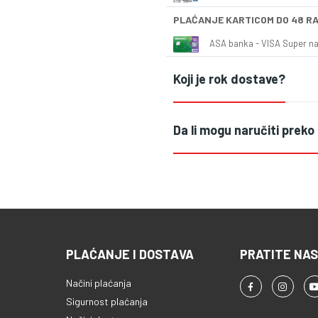
PLAĆANJE KARTICOM DO 48 R
ASA banka - VISA Super naš
Koji je rok dostave?
Da li mogu naručiti preko
PLAĆANJE I DOSTAVA
PRATITE NAS
Načini plaćanja
Sigurnost plaćanja