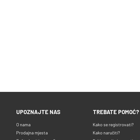
UPOZNAJTE NAS
TREBATE POMOĆ?
O nama
Kako se registrovati?
Prodajna mjesta
Kako naručiti?