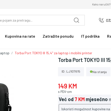
Kako naručiti?
03
Kupovina na rate
Zatražite ponudu
IT podrška
R
laptop
Torba Port TOKYO III 15,4" za laptop i mobilni printer
Torba Port TOKYO III 15
ID: LJ107615
Na stanju
149 KM
s PDV-om
Već od
7 KM
mjesečno
n
Iskoristi mogućnost kupovine na