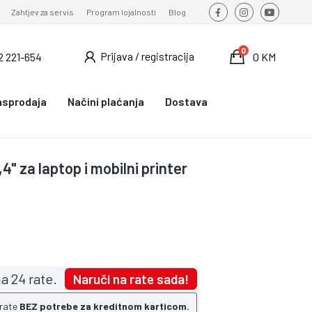
Zahtjev za servis
Program lojalnosti
Blog
0
Prijava / registracija
2 221-654
0 KM
asprodaja
Načini plaćanja
Dostava
,4" za laptop i mobilni printer
a 24 rate.
Naruči na rate sada!
 rate
BEZ potrebe za kreditnom karticom.