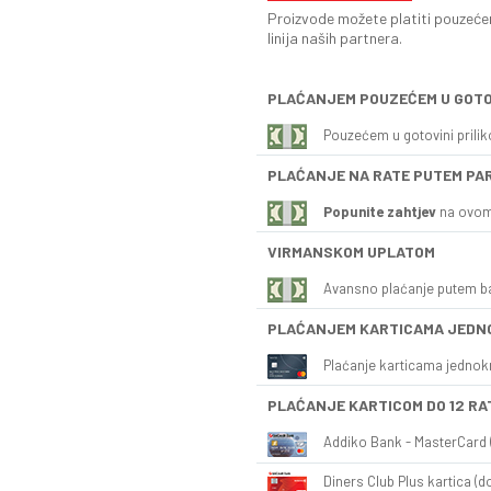
Proizvode možete platiti pouzećem
linija naših partnera.
PLAĆANJEM POUZEĆEM U GOTO
Pouzećem u gotovini prili
PLAĆANJE NA RATE PUTEM PA
Popunite zahtjev
na ovom
VIRMANSKOM UPLATOM
Avansno plaćanje putem b
PLAĆANJEM KARTICAMA JEDN
Plaćanje karticama jednok
PLAĆANJE KARTICOM DO 12 RA
Addiko Bank - MasterCard (
Diners Club Plus kartica (do