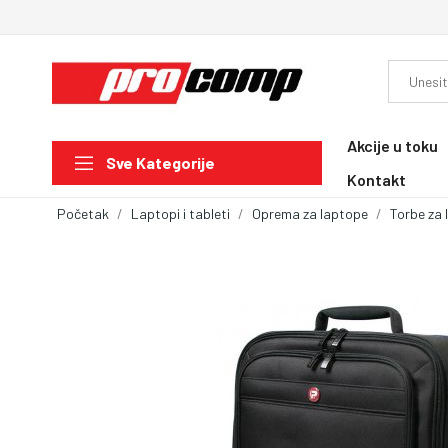
Akcije u toku
Sve Kategorije
Kontakt
Početak
Laptopi i tableti
Oprema za laptope
Torbe za 