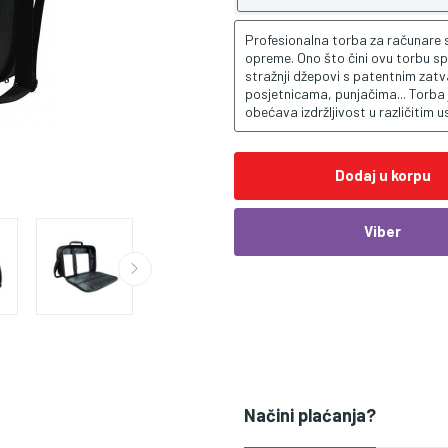
Profesionalna torba za računare sa
opreme. Ono što čini ovu torbu spec
stražnji džepovi s patentnim zat
posjetnicama, punjačima... Torba 
obećava izdržljivost u različitim u
Dodaj u korpu
Viber
Načini plaćanja?