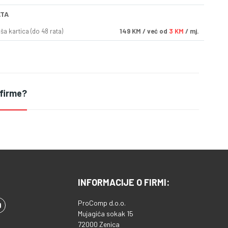
ATA
a kartica (do 48 rata)
149
KM
/ već od
3 KM
/ mj.
 firme?
INFORMACIJE O FIRMI:
ProComp d.o.o.
Mujagića sokak 15
72000 Zenica