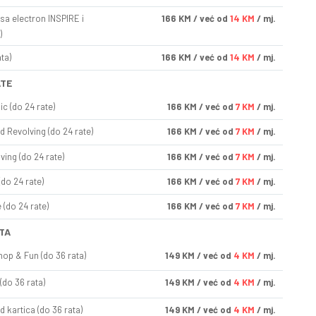
sa electron INSPIRE i
166
KM
/ već od
14 KM
/ mj.
)
ta)
166
KM
/ već od
14 KM
/ mj.
ATE
ic (do 24 rate)
166
KM
/ već od
7 KM
/ mj.
d Revolving (do 24 rate)
166
KM
/ već od
7 KM
/ mj.
ving (do 24 rate)
166
KM
/ već od
7 KM
/ mj.
(do 24 rate)
166
KM
/ već od
7 KM
/ mj.
(do 24 rate)
166
KM
/ već od
7 KM
/ mj.
TA
op & Fun (do 36 rata)
149
KM
/ već od
4 KM
/ mj.
(do 36 rata)
149
KM
/ već od
4 KM
/ mj.
d kartica (do 36 rata)
149
KM
/ već od
4 KM
/ mj.