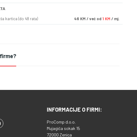
ATA
a kartica (do 48 rata)
46
KM
/ već od
1 KM
/ mj.
 firme?
INFORMACIJE O FIRMI:
ProComp d.o.o.
Mujagića sokak 15
72000 Zenica