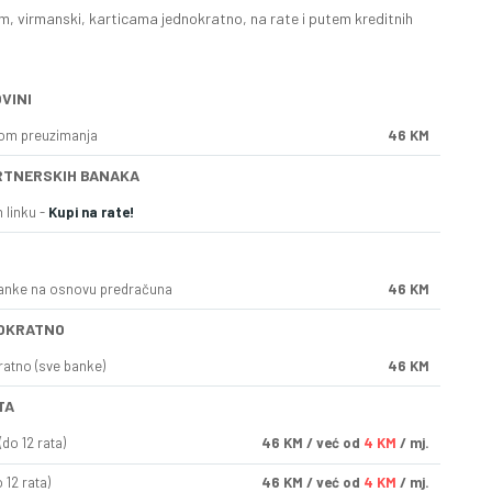
, virmanski, karticama jednokratno, na rate i putem kreditnih
VINI
kom preuzimanja
46 KM
RTNERSKIH BANAKA
 linku -
Kupi na rate!
anke na osnovu predračuna
46 KM
OKRATNO
ratno (sve banke)
46 KM
TA
do 12 rata)
46
KM
/ već od
4 KM
/ mj.
 12 rata)
46
KM
/ već od
4 KM
/ mj.