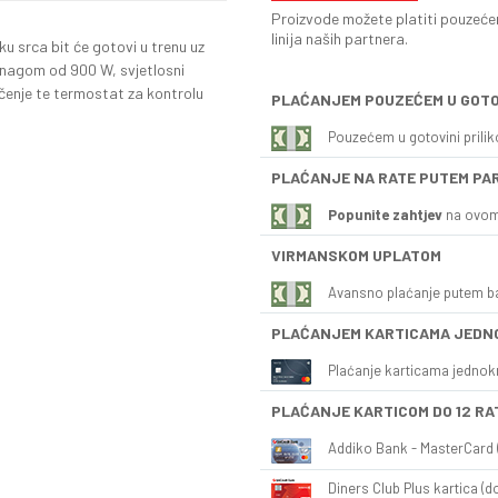
Proizvode možete platiti pouzećem
linija naših partnera.
liku srca bit će gotovi u trenu uz
nagom od 900 W, svjetlosni
pečenje te termostat za kontrolu
PLAĆANJEM POUZEĆEM U GOTO
Pouzećem u gotovini prili
PLAĆANJE NA RATE PUTEM PA
Popunite zahtjev
na ovom
VIRMANSKOM UPLATOM
Avansno plaćanje putem b
PLAĆANJEM KARTICAMA JEDN
Plaćanje karticama jednok
PLAĆANJE KARTICOM DO 12 RA
Addiko Bank - MasterCard (
Diners Club Plus kartica (do