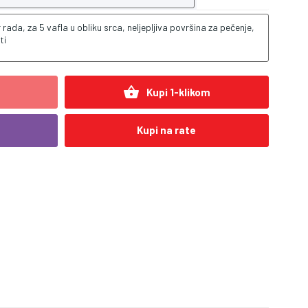
rada, za 5 vafla u obliku srca, neljepljiva površina za pečenje,
ti
shopping_basket
Kupi 1-klikom
Kupi na rate