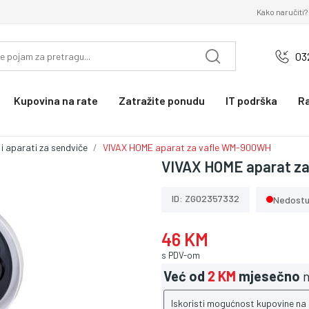
Kako naručiti?
03
Kupovina na rate
Zatražite ponudu
IT podrška
R
 i aparati za sendviče
VIVAX HOME aparat za vafle WM-900WH
VIVAX HOME aparat z
ID: ZG02357332
Nedost
46 KM
s PDV-om
Već od
2 KM
mjesečno
n
Iskoristi mogućnost kupovine na