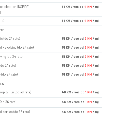
sa electron INSPIRE i
51
KM
/ već od
4 KM
/ mj.
)
ta)
51
KM
/ već od
4 KM
/ mj.
ATE
ic (do 24 rate)
51
KM
/ već od
2 KM
/ mj.
d Revolving (do 24 rate)
51
KM
/ već od
2 KM
/ mj.
ving (do 24 rate)
51
KM
/ već od
2 KM
/ mj.
(do 24 rate)
51
KM
/ već od
2 KM
/ mj.
(do 24 rate)
51
KM
/ već od
2 KM
/ mj.
TA
op & Fun (do 36 rata)
46
KM
/ već od
1 KM
/ mj.
(do 36 rata)
46
KM
/ već od
1 KM
/ mj.
d kartica (do 36 rata)
46
KM
/ već od
1 KM
/ mj.