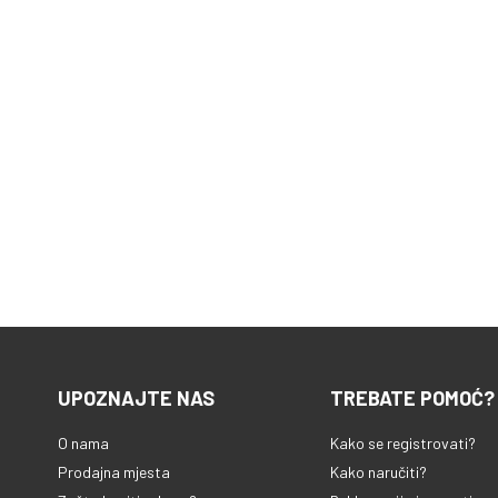
UPOZNAJTE NAS
TREBATE POMOĆ?
O nama
Kako se registrovati?
Prodajna mjesta
Kako naručiti?