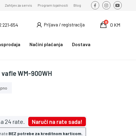
Zahtjev za servis
Program lojalnosti
Blog
0
Prijava / registracija
2 221-654
0 KM
asprodaja
Načini plaćanja
Dostava
a vafle WM-900WH
upno
a 24 rate.
Naruči na rate sada!
 rate
BEZ potrebe za kreditnom karticom.