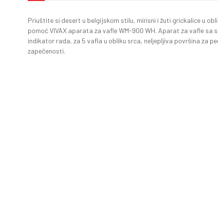
Priuštite si desert u belgijskom stilu, mirisni i žuti grickalice u ob
pomoć VIVAX aparata za vafle WM-900 WH. Aparat za vafle sa s
indikator rada, za 5 vafla u obliku srca, neljepljiva površina za 
zapečenosti.