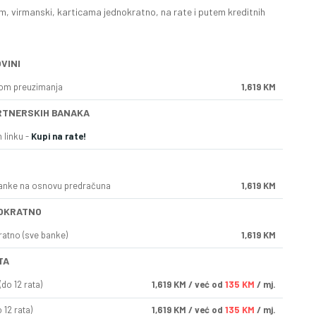
, virmanski, karticama jednokratno, na rate i putem kreditnih
VINI
kom preuzimanja
1,619 KM
RTNERSKIH BANAKA
 linku -
Kupi na rate!
anke na osnovu predračuna
1,619 KM
OKRATNO
ratno (sve banke)
1,619 KM
TA
do 12 rata)
1,619
KM
/ već od
135 KM
/ mj.
 12 rata)
1,619
KM
/ već od
135 KM
/ mj.