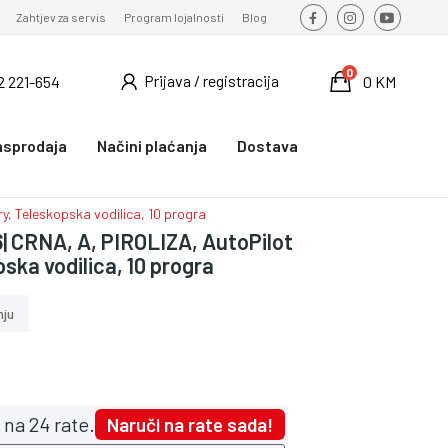
Zahtjev za servis
Program lojalnosti
Blog
0
Prijava / registracija
2 221-654
0 KM
asprodaja
Načini plaćanja
Dostava
y, Teleskopska vodilica, 10 progra
| CRNA, A, PIROLIZA, AutoPilot
ska vodilica, 10 progra
nju
na 24 rate.
Naruči na rate sada!