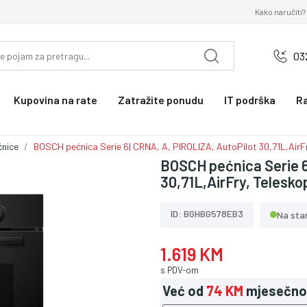
Kako naručiti?
03
Kupovina na rate
Zatražite ponudu
IT podrška
R
nice
BOSCH pećnica Serie 6| CRNA, A, PIROLIZA, AutoPilot 30,71L,AirFr
BOSCH pećnica Serie 6
30,71L,AirFry, Teleskop
ID: BGHBG578EB3
Na sta
1.619 KM
s PDV-om
Već od
74 KM
mjesečno