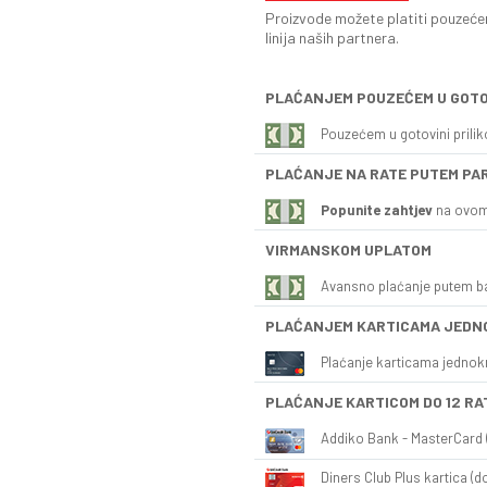
Proizvode možete platiti pouzećem
linija naših partnera.
PLAĆANJEM POUZEĆEM U GOTO
Pouzećem u gotovini prili
PLAĆANJE NA RATE PUTEM PA
Popunite zahtjev
na ovom
VIRMANSKOM UPLATOM
Avansno plaćanje putem b
PLAĆANJEM KARTICAMA JEDN
Plaćanje karticama jednok
PLAĆANJE KARTICOM DO 12 RA
Addiko Bank - MasterCard (
Diners Club Plus kartica (do