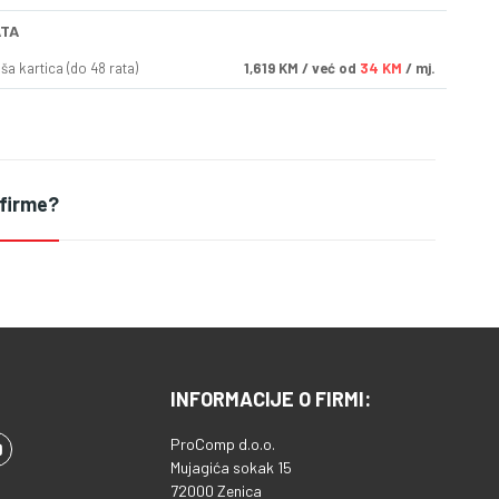
ATA
a kartica (do 48 rata)
1,619
KM
/ već od
34 KM
/ mj.
 firme?
INFORMACIJE O FIRMI:
ProComp d.o.o.
Mujagića sokak 15
72000 Zenica