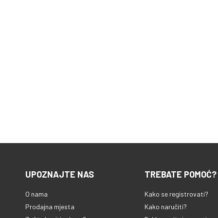
UPOZNAJTE NAS
TREBATE POMOĆ?
O nama
Kako se registrovati?
Prodajna mjesta
Kako naručiti?