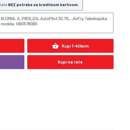
 rate
BEZ potrebe za kreditnom karticom.
| CRNA, A, PIROLIZA, AutoPilot 30,71L, ,AirFry, Teleskopska
nik modela: HBG5780B0
shopping_basket
Kupi 1-klikom
Kupi na rate