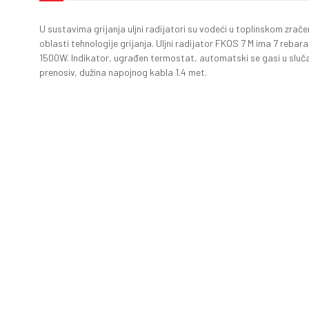
U sustavima grijanja uljni radijatori su vodeći u toplinskom zrače
oblasti tehnologije grijanja. Uljni radijator FKOS 7 M ima 7 rebar
1500W. Indikator, ugrađen termostat, automatski se gasi u slučaju
prenosiv, dužina napojnog kabla 1.4 met.