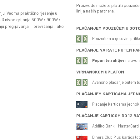
Proizvode možete platiti pouzećem
linija naših partnera.
nju. Veoma praktično rješenje u
a, 3 nivoa grijanja 600W / 900W /
 pregijavanja ili prevrtanja, lako
PLAĆANJEM POUZEĆEM U GOTO
Pouzećem u gotovini prili
PLAĆANJE NA RATE PUTEM PA
Popunite zahtjev
na ovom
VIRMANSKOM UPLATOM
Avansno plaćanje putem b
PLAĆANJEM KARTICAMA JEDN
Plaćanje karticama jednok
PLAĆANJE KARTICOM DO 12 RA
Addiko Bank - MasterCard (
Diners Club Plus kartica (do