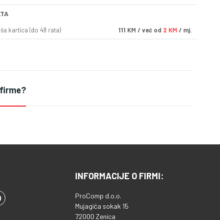
ATA
a kartica (do 48 rata)
111
KM
/ već od
2 KM
/ mj.
 firme?
INFORMACIJE O FIRMI:
ProComp d.o.o.
Mujagića sokak 15
72000 Zenica