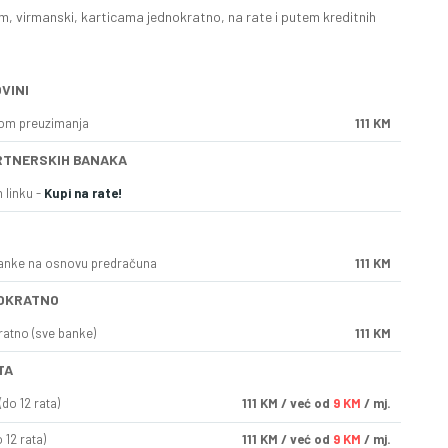
, virmanski, karticama jednokratno, na rate i putem kreditnih
VINI
kom preuzimanja
111 KM
RTNERSKIH BANAKA
 linku -
Kupi na rate!
anke na osnovu predračuna
111 KM
OKRATNO
ratno (sve banke)
111 KM
TA
do 12 rata)
111
KM
/ već od
9 KM
/ mj.
 12 rata)
111
KM
/ već od
9 KM
/ mj.