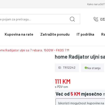
Kako naručiti?
03
Kupovina na rate
Zatražite ponudu
IT podrška
R
me Radijator uljni sa 7 rebara, 1500W - FKOS 7 M
home Radijator uljni s
ID: TR12242
Na stanju
111 KM
s PDV-om
Već od
5 KM
mjesečno
n
Iskoristi mogućnost kupovine na