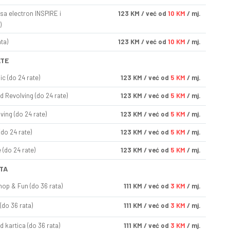
sa electron INSPIRE i
123
KM
/ već od
10 KM
/ mj.
)
ta)
123
KM
/ već od
10 KM
/ mj.
ATE
ic (do 24 rate)
123
KM
/ već od
5 KM
/ mj.
d Revolving (do 24 rate)
123
KM
/ već od
5 KM
/ mj.
ving (do 24 rate)
123
KM
/ već od
5 KM
/ mj.
(do 24 rate)
123
KM
/ već od
5 KM
/ mj.
(do 24 rate)
123
KM
/ već od
5 KM
/ mj.
TA
op & Fun (do 36 rata)
111
KM
/ već od
3 KM
/ mj.
(do 36 rata)
111
KM
/ već od
3 KM
/ mj.
d kartica (do 36 rata)
111
KM
/ već od
3 KM
/ mj.