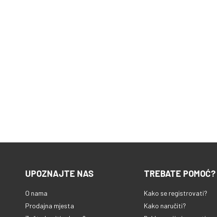
UPOZNAJTE NAS
TREBATE POMOĆ?
O nama
Kako se registrovati?
Prodajna mjesta
Kako naručiti?