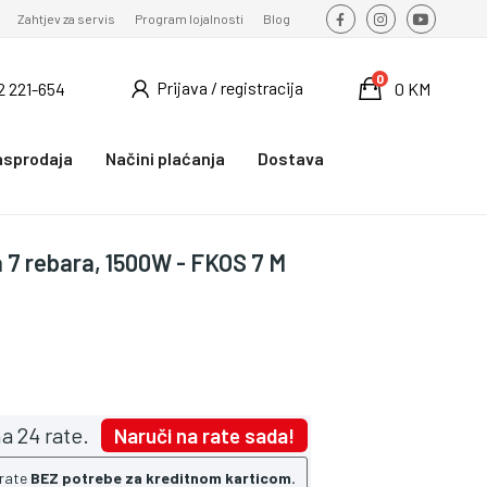
Zahtjev za servis
Program lojalnosti
Blog
0
Prijava / registracija
2 221-654
0 KM
asprodaja
Načini plaćanja
Dostava
a 7 rebara, 1500W - FKOS 7 M
a 24 rate.
Naruči na rate sada!
 rate
BEZ potrebe za kreditnom karticom.