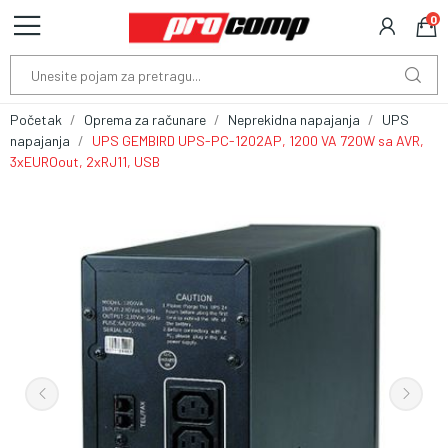
0
Početak
Oprema za računare
Neprekidna napajanja
UPS
napajanja
UPS GEMBIRD UPS-PC-1202AP, 1200 VA 720W sa AVR,
3xEUROout, 2xRJ11, USB