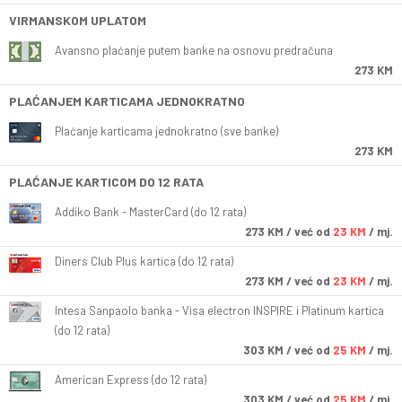
VIRMANSKOM UPLATOM
Avansno plaćanje putem banke na osnovu predračuna
273 KM
PLAĆANJEM KARTICAMA JEDNOKRATNO
Plaćanje karticama jednokratno (sve banke)
273 KM
PLAĆANJE KARTICOM DO 12 RATA
Addiko Bank - MasterCard (do 12 rata)
273
KM
/ već od
23 KM
/ mj.
Diners Club Plus kartica (do 12 rata)
273
KM
/ već od
23 KM
/ mj.
Intesa Sanpaolo banka - Visa electron INSPIRE i Platinum kartica
(do 12 rata)
303
KM
/ već od
25 KM
/ mj.
American Express (do 12 rata)
303
KM
/ već od
25 KM
/ mj.