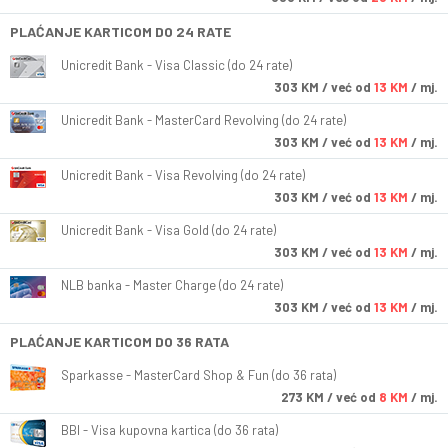
PLAĆANJE KARTICOM DO 24 RATE
Unicredit Bank - Visa Classic (do 24 rate)
303
KM
/ već od
13 KM
/ mj.
Unicredit Bank - MasterCard Revolving (do 24 rate)
303
KM
/ već od
13 KM
/ mj.
Unicredit Bank - Visa Revolving (do 24 rate)
303
KM
/ već od
13 KM
/ mj.
Unicredit Bank - Visa Gold (do 24 rate)
303
KM
/ već od
13 KM
/ mj.
NLB banka - Master Charge (do 24 rate)
303
KM
/ već od
13 KM
/ mj.
PLAĆANJE KARTICOM DO 36 RATA
Sparkasse - MasterCard Shop & Fun (do 36 rata)
273
KM
/ već od
8 KM
/ mj.
BBI - Visa kupovna kartica (do 36 rata)