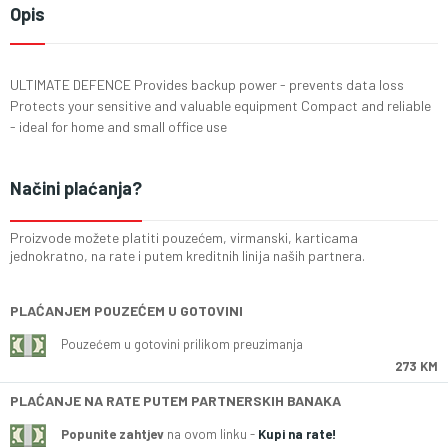
Opis
ULTIMATE DEFENCE Provides backup power - prevents data loss
Protects your sensitive and valuable equipment Compact and reliable
- ideal for home and small office use
Načini plaćanja?
Proizvode možete platiti pouzećem, virmanski, karticama
jednokratno, na rate i putem kreditnih linija naših partnera.
PLAĆANJEM POUZEĆEM U GOTOVINI
Pouzećem u gotovini prilikom preuzimanja
273 KM
PLAĆANJE NA RATE PUTEM PARTNERSKIH BANAKA
Popunite zahtjev
na ovom linku -
Kupi na rate!