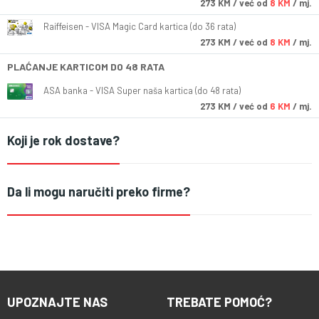
273
KM
/ već od
8 KM
/ mj.
Raiffeisen - VISA Magic Card kartica (do 36 rata)
273
KM
/ već od
8 KM
/ mj.
PLAĆANJE KARTICOM DO 48 RATA
ASA banka - VISA Super naša kartica (do 48 rata)
273
KM
/ već od
6 KM
/ mj.
Koji je rok dostave?
Da li mogu naručiti preko firme?
UPOZNAJTE NAS
TREBATE POMOĆ?