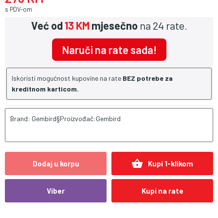
s PDV-om
Već od
13 KM
mjesečno
na 24 rate.
Naruči na rate sada!
Iskoristi mogućnost kupovine na rate
BEZ potrebe za
kreditnom karticom.
Brand: Gembird§Proizvođač:Gembird
shopping_basket
Dodaj u korpu
Kupi 1-klikom
Viber
Kupi na rate