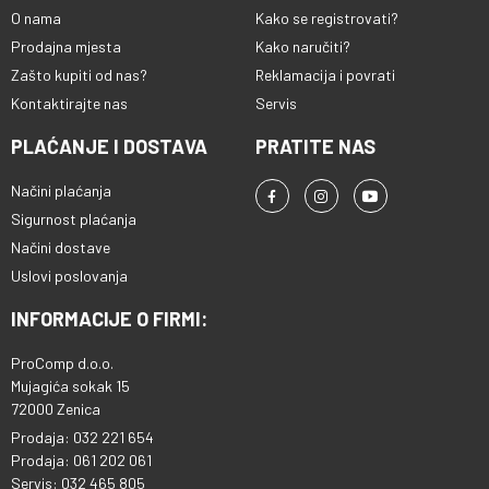
O nama
Kako se registrovati?
Prodajna mjesta
Kako naručiti?
Zašto kupiti od nas?
Reklamacija i povrati
Kontaktirajte nas
Servis
PLAĆANJE I DOSTAVA
PRATITE NAS
Načini plaćanja
Sigurnost plaćanja
Načini dostave
Uslovi poslovanja
INFORMACIJE O FIRMI:
ProComp d.o.o.
Mujagića sokak 15
72000 Zenica
Prodaja: 032 221 654
Prodaja: 061 202 061
Servis: 032 465 805