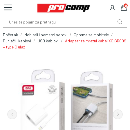
0
Početak
Mobiteli i pametni satovi
Oprema za mobitele
Punjači i kablovi
USB kablovi
Adapter za mrezni kabal XO GB009
+ type C ulaz