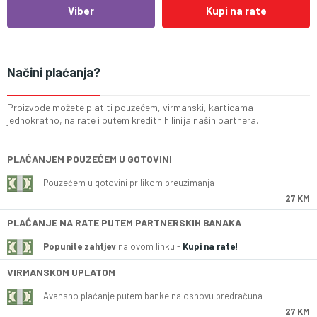
Viber
Kupi na rate
Načini plaćanja?
Proizvode možete platiti pouzećem, virmanski, karticama
jednokratno, na rate i putem kreditnih linija naših partnera.
PLAĆANJEM POUZEĆEM U GOTOVINI
Pouzećem u gotovini prilikom preuzimanja
27 KM
PLAĆANJE NA RATE PUTEM PARTNERSKIH BANAKA
Popunite zahtjev
na ovom linku -
Kupi na rate!
VIRMANSKOM UPLATOM
Avansno plaćanje putem banke na osnovu predračuna
27 KM