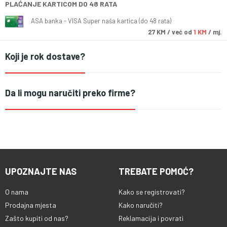
PLAĆANJE KARTICOM DO 48 RATA
ASA banka - VISA Super naša kartica (do 48 rata)
27
KM
/ već od
1 KM
/ mj.
Koji je rok dostave?
Da li mogu naručiti preko firme?
UPOZNAJTE NAS
TREBATE POMOĆ?
O nama
Kako se registrovati?
Prodajna mjesta
Kako naručiti?
Zašto kupiti od nas?
Reklamacija i povrati