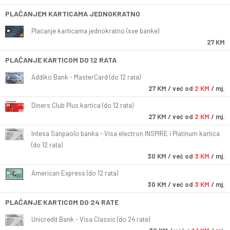
PLAĆANJEM KARTICAMA JEDNOKRATNO
Plaćanje karticama jednokratno (sve banke)
27 KM
PLAĆANJE KARTICOM DO 12 RATA
Addiko Bank - MasterCard (do 12 rata)
27
KM
/ već od
2 KM
/ mj.
Diners Club Plus kartica (do 12 rata)
27
KM
/ već od
2 KM
/ mj.
Intesa Sanpaolo banka - Visa electron INSPIRE i Platinum kartica
(do 12 rata)
30
KM
/ već od
3 KM
/ mj.
American Express (do 12 rata)
30
KM
/ već od
3 KM
/ mj.
PLAĆANJE KARTICOM DO 24 RATE
Unicredit Bank - Visa Classic (do 24 rate)