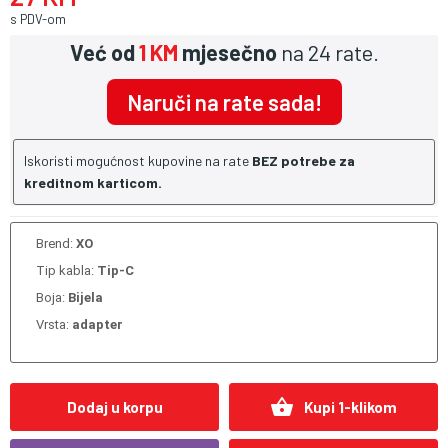
s PDV-om
Već od
1 KM
mjesečno
na 24 rate.
Naruči na rate sada!
Iskoristi mogućnost kupovine na rate
BEZ potrebe za
kreditnom karticom.
Brend:
XO
Tip kabla:
Tip-C
Boja:
Bijela
Vrsta:
adapter
shopping_basket
Dodaj u korpu
Kupi 1-klikom