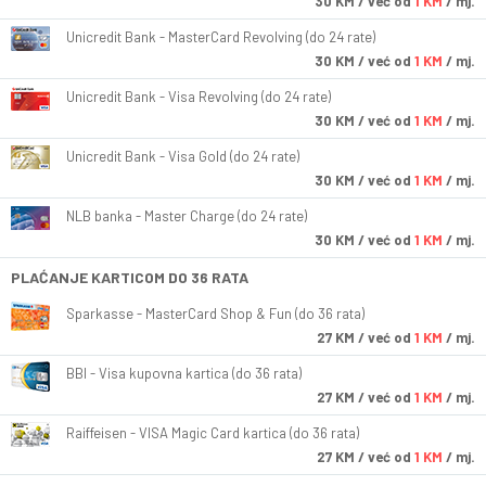
30
KM
/ već od
1 KM
/ mj.
Unicredit Bank - MasterCard Revolving (do 24 rate)
30
KM
/ već od
1 KM
/ mj.
Unicredit Bank - Visa Revolving (do 24 rate)
30
KM
/ već od
1 KM
/ mj.
Unicredit Bank - Visa Gold (do 24 rate)
30
KM
/ već od
1 KM
/ mj.
NLB banka - Master Charge (do 24 rate)
30
KM
/ već od
1 KM
/ mj.
PLAĆANJE KARTICOM DO 36 RATA
Sparkasse - MasterCard Shop & Fun (do 36 rata)
27
KM
/ već od
1 KM
/ mj.
BBI - Visa kupovna kartica (do 36 rata)
27
KM
/ već od
1 KM
/ mj.
Raiffeisen - VISA Magic Card kartica (do 36 rata)
27
KM
/ već od
1 KM
/ mj.