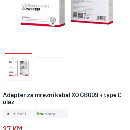
Adapter za mrezni kabal XO GB009 + type C
ulaz
ID: MI16427
Na stanju
27 KM