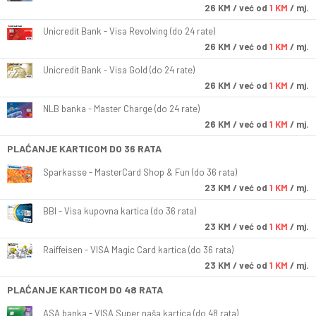
26
KM
/ već od
1 KM
/ mj.
Unicredit Bank - Visa Revolving (do 24 rate)
26
KM
/ već od
1 KM
/ mj.
Unicredit Bank - Visa Gold (do 24 rate)
26
KM
/ već od
1 KM
/ mj.
NLB banka - Master Charge (do 24 rate)
26
KM
/ već od
1 KM
/ mj.
PLAĆANJE KARTICOM DO 36 RATA
Sparkasse - MasterCard Shop & Fun (do 36 rata)
23
KM
/ već od
1 KM
/ mj.
BBI - Visa kupovna kartica (do 36 rata)
23
KM
/ već od
1 KM
/ mj.
Raiffeisen - VISA Magic Card kartica (do 36 rata)
23
KM
/ već od
1 KM
/ mj.
PLAĆANJE KARTICOM DO 48 RATA
ASA banka - VISA Super naša kartica (do 48 rata)