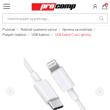
0
Početak
Mobiteli i pametni satovi
Oprema za mobitele
Punjači i kablovi
USB kablovi
USB kabal C na Lighting