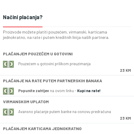
Načini plaćanja?
Proizvode možete platiti pouzećem, virmanski, karticama
jednokratno, na rate i putem kreditnih linija naših partnera.
PLAĆANJEM POUZEĆEM U GOTOVINI
Pouzećem u gotovini prilikom preuzimanja
23 KM
PLAĆANJE NA RATE PUTEM PARTNERSKIH BANAKA
Popunite zahtjev
na ovom linku -
Kupi na rate!
VIRMANSKOM UPLATOM
Avansno plaćanje putem banke na osnovu predračuna
23 KM
PLAĆANJEM KARTICAMA JEDNOKRATNO