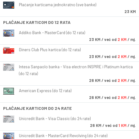
Plaćanje karticama jednokratno (sve banke)
23 KM
PLAĆANJE KARTICOM DO 12 RATA
Addiko Bank - MasterCard (do 12 rata)
23
KM
/ već od
2 KM
/ mj.
Diners Club Plus kartica (do 12 rata)
23
KM
/ već od
2 KM
/ mj.
Intesa Sanpaolo banka - Visa electron INSPIRE i Platinum kartica
(do 12 rata)
26
KM
/ već od
2 KM
/ mj.
American Express (do 12 rata)
26
KM
/ već od
2 KM
/ mj.
PLAĆANJE KARTICOM DO 24 RATE
Unicredit Bank - Visa Classic (do 24 rate)
26
KM
/ već od
1 KM
/ mj.
Unicredit Bank - MasterCard Revolving (do 24 rate)