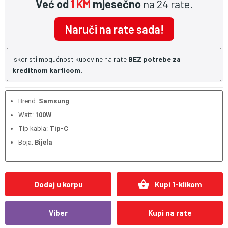
Već od
1 KM
mjesečno
na 24 rate.
Naruči na rate sada!
Iskoristi mogućnost kupovine na rate
BEZ potrebe za
kreditnom karticom.
Brend:
Samsung
Watt:
100W
Tip kabla:
Tip-C
Boja:
Bijela
shopping_basket
Dodaj u korpu
Kupi 1-klikom
Viber
Kupi na rate