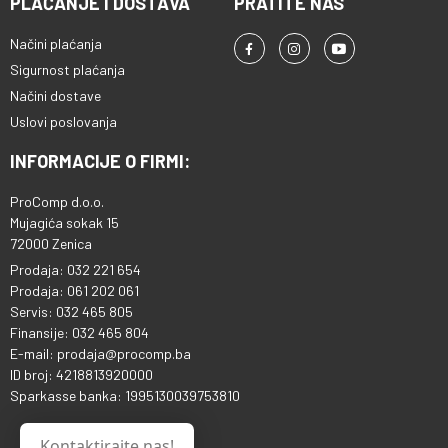
PLAĆANJE I DOSTAVA
PRATITE NAS
Načini plaćanja
Sigurnost plaćanja
Načini dostave
Uslovi poslovanja
INFORMACIJE O FIRMI:
ProComp d.o.o.
Mujagića sokak 15
72000 Zenica
Prodaja: 032 221 654
Prodaja: 061 202 061
Servis: 032 465 805
Finansije: 032 465 804
E-mail: prodaja@procomp.ba
ID broj: 4218813920000
Sparkasse banka: 1995130039753810
Kontaktirajte nas!