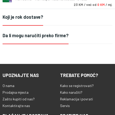
23
KM
/ već od
0 KM
/ mj.
Koji je rok dostave?
Da li mogu naručiti preko firme?
UPOZNAJTE NAS
TREBATE POMOĆ?
O nama
Kako se registrovati?
Prodajna mjesta
Kako naručiti?
Zašto kupiti od nas?
Reklamacija i povrati
Kontaktirajte nas
Servis