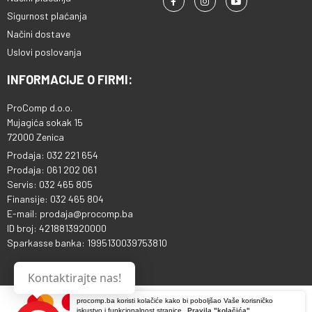
Sigurnost plaćanja
Načini dostave
Uslovi poslovanja
INFORMACIJE O FIRMI:
ProComp d.o.o.
Mujagića sokak 15
72000 Zenica
Prodaja: 032 221 654
Prodaja: 061 202 061
Servis: 032 465 805
Finansije: 032 465 804
E-mail: prodaja@procomp.ba
ID broj: 4218813920000
Sparkasse banka: 1995130039753810
Kontaktirajte nas!
procomp.ba koristi kolačiće kako bi poboljšao Vaše korisničko
iskustvo i funkcionalnost stranice.
Pravila "kolačića"