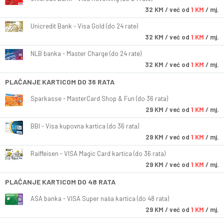
32
KM
/ već od
1 KM
/ mj.
Unicredit Bank - Visa Gold (do 24 rate)
32
KM
/ već od
1 KM
/ mj.
NLB banka - Master Charge (do 24 rate)
32
KM
/ već od
1 KM
/ mj.
PLAĆANJE KARTICOM DO 36 RATA
Sparkasse - MasterCard Shop & Fun (do 36 rata)
29
KM
/ već od
1 KM
/ mj.
BBI - Visa kupovna kartica (do 36 rata)
29
KM
/ već od
1 KM
/ mj.
Raiffeisen - VISA Magic Card kartica (do 36 rata)
29
KM
/ već od
1 KM
/ mj.
PLAĆANJE KARTICOM DO 48 RATA
ASA banka - VISA Super naša kartica (do 48 rata)
29
KM
/ već od
1 KM
/ mj.