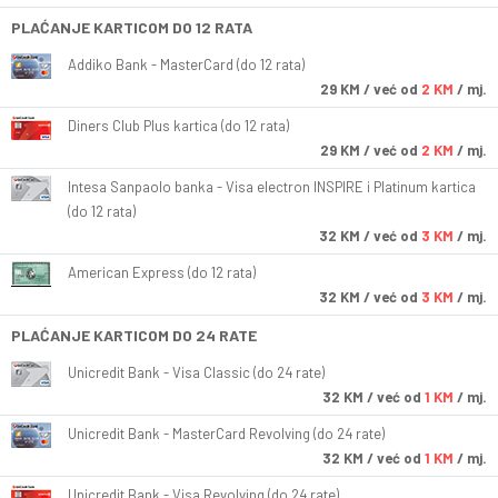
PLAĆANJE KARTICOM DO 12 RATA
Addiko Bank - MasterCard (do 12 rata)
29
KM
/ već od
2 KM
/ mj.
Diners Club Plus kartica (do 12 rata)
29
KM
/ već od
2 KM
/ mj.
Intesa Sanpaolo banka - Visa electron INSPIRE i Platinum kartica
(do 12 rata)
32
KM
/ već od
3 KM
/ mj.
American Express (do 12 rata)
32
KM
/ već od
3 KM
/ mj.
PLAĆANJE KARTICOM DO 24 RATE
Unicredit Bank - Visa Classic (do 24 rate)
32
KM
/ već od
1 KM
/ mj.
Unicredit Bank - MasterCard Revolving (do 24 rate)
32
KM
/ već od
1 KM
/ mj.
Unicredit Bank - Visa Revolving (do 24 rate)