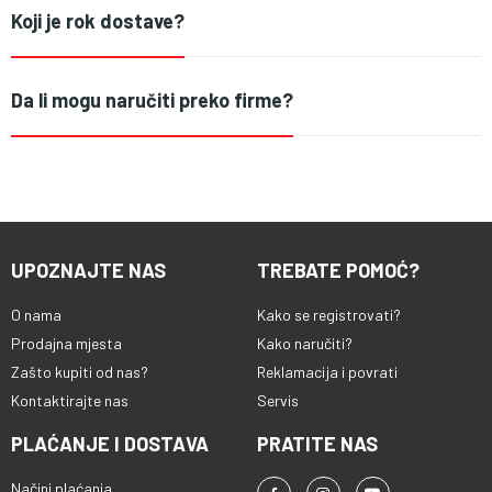
Koji je rok dostave?
Da li mogu naručiti preko firme?
UPOZNAJTE NAS
TREBATE POMOĆ?
O nama
Kako se registrovati?
Prodajna mjesta
Kako naručiti?
Zašto kupiti od nas?
Reklamacija i povrati
Kontaktirajte nas
Servis
PLAĆANJE I DOSTAVA
PRATITE NAS
Načini plaćanja