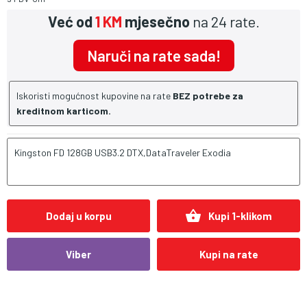
Već od
1 KM
mjesečno
na 24 rate.
Naruči na rate sada!
Iskoristi mogućnost kupovine na rate
BEZ potrebe za
kreditnom karticom.
Kingston FD 128GB USB3.2 DTX,DataTraveler Exodia
shopping_basket
Dodaj u korpu
Kupi 1-klikom
Viber
Kupi na rate