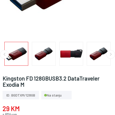
Kingston FD 128GBUSB3.2 DataTraveler
Exodia M
ID: BGDTXM/128GB
Na stanju
29 KM
s PDV-om