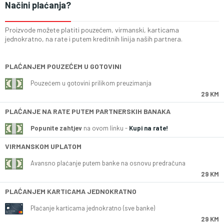
Načini plaćanja?
Proizvode možete platiti pouzećem, virmanski, karticama
jednokratno, na rate i putem kreditnih linija naših partnera.
PLAĆANJEM POUZEĆEM U GOTOVINI
Pouzećem u gotovini prilikom preuzimanja
29 KM
PLAĆANJE NA RATE PUTEM PARTNERSKIH BANAKA
Popunite zahtjev
na ovom linku -
Kupi na rate!
VIRMANSKOM UPLATOM
Avansno plaćanje putem banke na osnovu predračuna
29 KM
PLAĆANJEM KARTICAMA JEDNOKRATNO
Plaćanje karticama jednokratno (sve banke)
29 KM