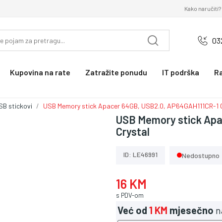
Kako naručiti?
03
Kupovina na rate
Zatražite ponudu
IT podrška
R
SB stickovi
USB Memory stick Apacer 64GB, USB2.0, AP64GAH111CR-1 C
USB Memory stick Apa
Crystal
ID: LE46991
Nedostupno
16 KM
s PDV-om
Već od
1 KM
mjesečno
n