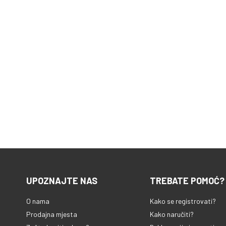
UPOZNAJTE NAS
TREBATE POMOĆ?
O nama
Kako se registrovati?
Prodajna mjesta
Kako naručiti?