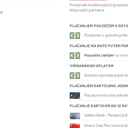
Proizvode možete platiti pouzećem
linija naših partnera.
al
PLAĆANJEM POUZEĆEM U GOTO
Pouzećem u gotovini prili
PLAĆANJE NA RATE PUTEM PA
Popunite zahtjev
na ovom
VIRMANSKOM UPLATOM
Avansno plaćanje putem b
PLAĆANJEM KARTICAMA JEDN
Plaćanje karticama jednok
PLAĆANJE KARTICOM DO 12 RA
Addiko Bank - MasterCard (
Diners Club Plus kartica (do