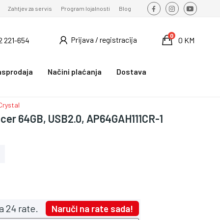
Zahtjev za servis
Program lojalnosti
Blog
0
Prijava / registracija
2 221-654
0 KM
asprodaja
Načini plaćanja
Dostava
rystal
cer 64GB, USB2.0, AP64GAH111CR-1
a 24 rate.
Naruči na rate sada!