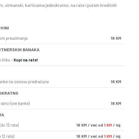
, virmanski, karticama jednokratno, na rate i putem kreditnih
VINI
kom preuzimanja
16 KM
RTNERSKIH BANAKA
 linku -
Kupi na rate!
anke na osnovu predračuna
16 KM
OKRATNO
ratno (sve banke)
16 KM
TA
do 12 rata)
16
KM
/ već od
1 KM
/ mj.
 12 rata)
16
KM
/ već od
1 KM
/ mj.