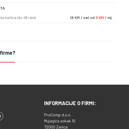
ATA
a kartica (do 48 rata)
16
KM
/ već od
0 KM
/ mj.
 firme?
INFORMACIJE O FIRMI:
ProComp d.o.o.
Mujagića sokak 15
72000 Zenica