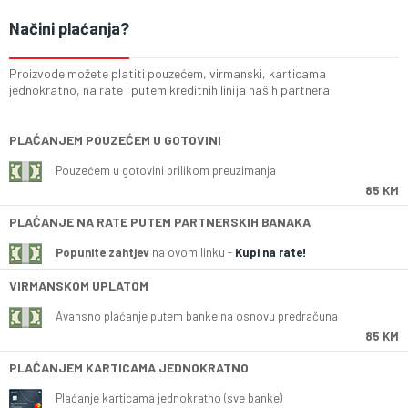
Načini plaćanja?
Proizvode možete platiti pouzećem, virmanski, karticama
jednokratno, na rate i putem kreditnih linija naših partnera.
PLAĆANJEM POUZEĆEM U GOTOVINI
Pouzećem u gotovini prilikom preuzimanja
85 KM
PLAĆANJE NA RATE PUTEM PARTNERSKIH BANAKA
Popunite zahtjev
na ovom linku -
Kupi na rate!
VIRMANSKOM UPLATOM
Avansno plaćanje putem banke na osnovu predračuna
85 KM
PLAĆANJEM KARTICAMA JEDNOKRATNO
Plaćanje karticama jednokratno (sve banke)