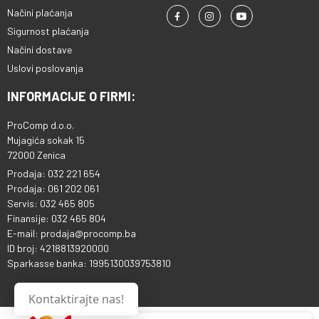
Načini plaćanja
Sigurnost plaćanja
Načini dostave
Uslovi poslovanja
INFORMACIJE O FIRMI:
ProComp d.o.o.
Mujagića sokak 15
72000 Zenica
Prodaja: 032 221 654
Prodaja: 061 202 061
Servis: 032 465 805
Finansije: 032 465 804
E-mail: prodaja@procomp.ba
ID broj: 4218813920000
Sparkasse banka: 1995130039753810
Kontaktirajte nas!