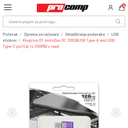
0
Početak
Oprema za računare
Skladištenje podataka
USB
stickovi
Kingston DT microDuo 3C 128GBUSB Type-A and USB
Type-C portUp to 200MB/s read