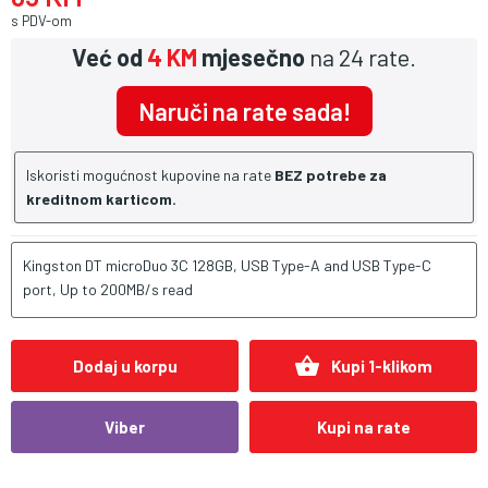
s PDV-om
Već od
4 KM
mjesečno
na 24 rate.
Naruči na rate sada!
Iskoristi mogućnost kupovine na rate
BEZ potrebe za
kreditnom karticom.
Kingston DT microDuo 3C 128GB, USB Type-A and USB Type-C
port, Up to 200MB/s read
shopping_basket
Dodaj u korpu
Kupi 1-klikom
Viber
Kupi na rate