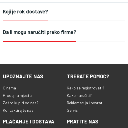
Koji je rok dostave?
Da li mogu naručiti preko firme?
UPOZNAJTE NAS
TREBATE POMOĆ?
O nama
Kako se registrovati?
Prodajna mjesta
Kako naručiti?
Zašto kupiti od nas?
Reklamacija i povrati
Kontaktirajte nas
Servis
PLAĆANJE I DOSTAVA
PRATITE NAS