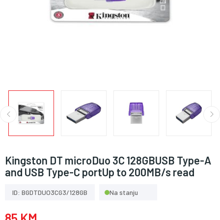
Kingston DT microDuo 3C 128GBUSB Type-A
and USB Type-C portUp to 200MB/s read
ID: BGDTDUO3CG3/128GB
Na stanju
85 KM