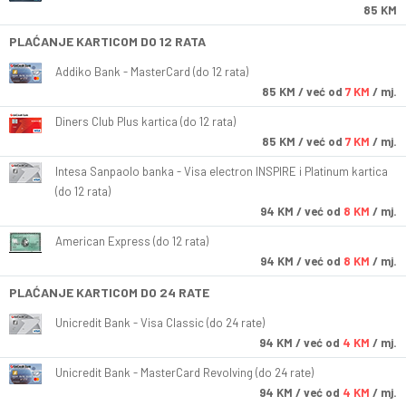
85 KM
PLAĆANJE KARTICOM DO 12 RATA
Addiko Bank - MasterCard (do 12 rata)
85
KM
/ već od
7 KM
/ mj.
Diners Club Plus kartica (do 12 rata)
85
KM
/ već od
7 KM
/ mj.
Intesa Sanpaolo banka - Visa electron INSPIRE i Platinum kartica
(do 12 rata)
94
KM
/ već od
8 KM
/ mj.
American Express (do 12 rata)
94
KM
/ već od
8 KM
/ mj.
PLAĆANJE KARTICOM DO 24 RATE
Unicredit Bank - Visa Classic (do 24 rate)
94
KM
/ već od
4 KM
/ mj.
Unicredit Bank - MasterCard Revolving (do 24 rate)
94
KM
/ već od
4 KM
/ mj.