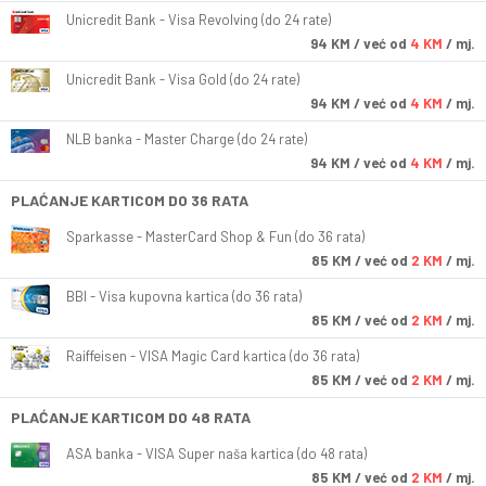
Unicredit Bank - Visa Revolving (do 24 rate)
94
KM
/ već od
4 KM
/ mj.
Unicredit Bank - Visa Gold (do 24 rate)
94
KM
/ već od
4 KM
/ mj.
NLB banka - Master Charge (do 24 rate)
94
KM
/ već od
4 KM
/ mj.
PLAĆANJE KARTICOM DO 36 RATA
Sparkasse - MasterCard Shop & Fun (do 36 rata)
85
KM
/ već od
2 KM
/ mj.
BBI - Visa kupovna kartica (do 36 rata)
85
KM
/ već od
2 KM
/ mj.
Raiffeisen - VISA Magic Card kartica (do 36 rata)
85
KM
/ već od
2 KM
/ mj.
PLAĆANJE KARTICOM DO 48 RATA
ASA banka - VISA Super naša kartica (do 48 rata)
85
KM
/ već od
2 KM
/ mj.