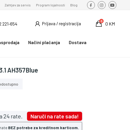
Zahtjev za servis
Program lojalnosti
Blog
0
Prijava / registracija
2 221-654
0 KM
asprodaja
Načini plaćanja
Dostava
.1 AH357Blue
edostupno
a 24 rate.
Naruči na rate sada!
 rate
BEZ potrebe za kreditnom karticom.