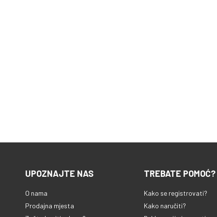
UPOZNAJTE NAS
TREBATE POMOĆ?
O nama
Kako se registrovati?
Prodajna mjesta
Kako naručiti?