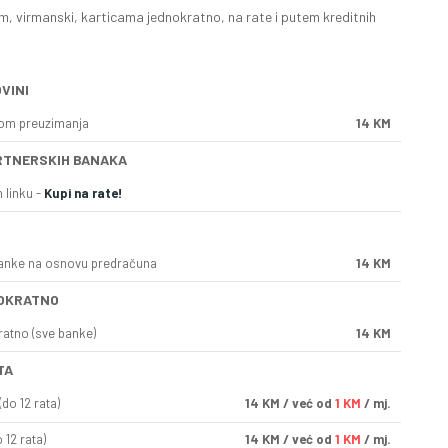
, virmanski, karticama jednokratno, na rate i putem kreditnih
VINI
kom preuzimanja
14 KM
RTNERSKIH BANAKA
 linku -
Kupi na rate!
anke na osnovu predračuna
14 KM
OKRATNO
ratno (sve banke)
14 KM
TA
do 12 rata)
14
KM
/ već od
1 KM
/ mj.
 12 rata)
14
KM
/ već od
1 KM
/ mj.