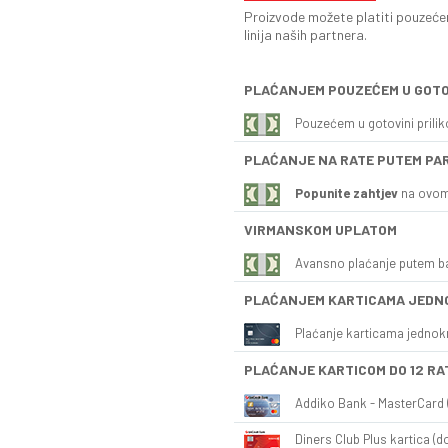
Proizvode možete platiti pouzećem
linija naših partnera.
PLAĆANJEM POUZEĆEM U GOTO
Pouzećem u gotovini prili
PLAĆANJE NA RATE PUTEM PA
Popunite zahtjev
na ovom
VIRMANSKOM UPLATOM
Avansno plaćanje putem b
PLAĆANJEM KARTICAMA JEDN
Plaćanje karticama jednok
PLAĆANJE KARTICOM DO 12 RA
Addiko Bank - MasterCard (
Diners Club Plus kartica (do