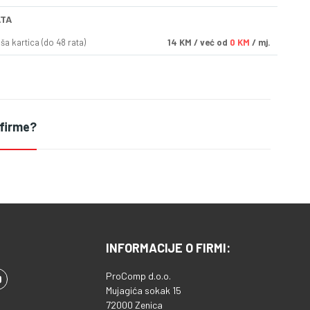
ATA
a kartica (do 48 rata)
14
KM
/ već od
0 KM
/ mj.
 firme?
INFORMACIJE O FIRMI:
ProComp d.o.o.
Mujagića sokak 15
72000 Zenica