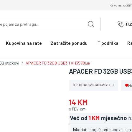
Kako naručiti?
03
Kupovina na rate
Zatražite ponudu
IT podrška
R
SB stickovi
APACER FD 32GB USB3.1 AH357Blue
APACER FD 32GB USB3
ID: BGAP32GAH357U-1
N
14 KM
s PDV-om
Već od
1 KM
mjesečno
n
Iskoristi mogućnost kupovine na