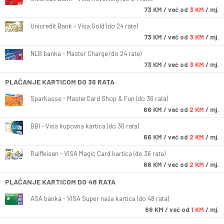
73
KM
/ već od
3 KM
/ mj.
Unicredit Bank - Visa Gold (do 24 rate)
73
KM
/ već od
3 KM
/ mj.
NLB banka - Master Charge (do 24 rate)
73
KM
/ već od
3 KM
/ mj.
PLAĆANJE KARTICOM DO 36 RATA
Sparkasse - MasterCard Shop & Fun (do 36 rata)
66
KM
/ već od
2 KM
/ mj.
BBI - Visa kupovna kartica (do 36 rata)
66
KM
/ već od
2 KM
/ mj.
Raiffeisen - VISA Magic Card kartica (do 36 rata)
66
KM
/ već od
2 KM
/ mj.
PLAĆANJE KARTICOM DO 48 RATA
ASA banka - VISA Super naša kartica (do 48 rata)
66
KM
/ već od
1 KM
/ mj.