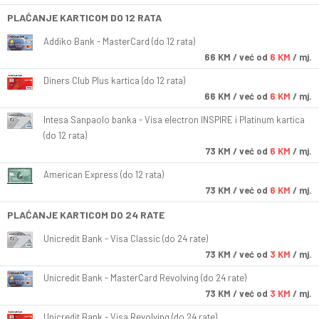
PLAĆANJE KARTICOM DO 12 RATA
Addiko Bank - MasterCard (do 12 rata)
66
KM
/ već od
6 KM
/ mj.
Diners Club Plus kartica (do 12 rata)
66
KM
/ već od
6 KM
/ mj.
Intesa Sanpaolo banka - Visa electron INSPIRE i Platinum kartica
(do 12 rata)
73
KM
/ već od
6 KM
/ mj.
American Express (do 12 rata)
73
KM
/ već od
6 KM
/ mj.
PLAĆANJE KARTICOM DO 24 RATE
Unicredit Bank - Visa Classic (do 24 rate)
73
KM
/ već od
3 KM
/ mj.
Unicredit Bank - MasterCard Revolving (do 24 rate)
73
KM
/ već od
3 KM
/ mj.
Unicredit Bank - Visa Revolving (do 24 rate)