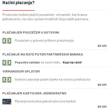
Načini plaćanja?
Proizvode možete platiti pouzećem, virmanski, karticama
jednokratno, na rate i putem kreditnih linija naših partnera.
PLAĆANJEM POUZEĆEM U GOTOVINI
Pouzećem u gotovini prilikom preuzimanja
66 KM
PLAĆANJE NA RATE PUTEM PARTNERSKIH BANAKA
Popunite zahtjev
na ovom linku -
Kupi na rate!
VIRMANSKOM UPLATOM
Avansno plaćanje putem banke na osnovu predračuna
66 KM
PLAĆANJEM KARTICAMA JEDNOKRATNO
Plaćanje karticama jednokratno (sve banke)
66 KM