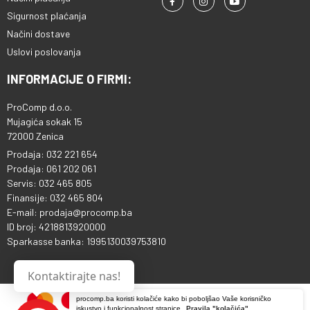
Sigurnost plaćanja
Načini dostave
Uslovi poslovanja
INFORMACIJE O FIRMI:
ProComp d.o.o.
Mujagića sokak 15
72000 Zenica
Prodaja: 032 221 654
Prodaja: 061 202 061
Servis: 032 465 805
Finansije: 032 465 804
E-mail: prodaja@procomp.ba
ID broj: 4218813920000
Sparkasse banka: 1995130039753810
Kontaktirajte nas!
procomp.ba koristi kolačiće kako bi poboljšao Vaše korisničko
iskustvo i funkcionalnost stranice.
Pravila "kolačića"