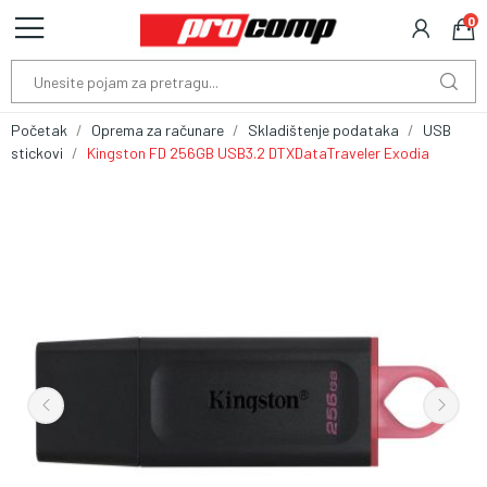
0
Početak
Oprema za računare
Skladištenje podataka
USB
stickovi
Kingston FD 256GB USB3.2 DTXDataTraveler Exodia