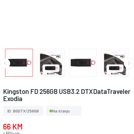
Kingston FD 256GB USB3.2 DTXDataTraveler
Exodia
ID: BGDTX/256GB
Na stanju
66 KM
s PDV-om