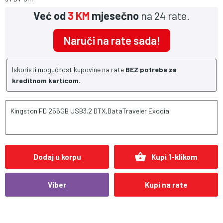
Već od
3 KM
mjesečno
na 24 rate.
Naruči na rate sada!
Iskoristi mogućnost kupovine na rate
BEZ potrebe za
kreditnom karticom.
Kingston FD 256GB USB3.2 DTX,DataTraveler Exodia
shopping_basket
Dodaj u korpu
Kupi 1-klikom
Viber
Kupi na rate