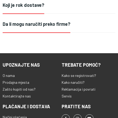
Koji je rok dostave?
Da li mogu naručiti preko firme?
UPOZNAJTE NAS
TREBATE POMOĆ?
O nama
Kako se registrovati?
Prodajna mjesta
Kako naručiti?
Zašto kupiti od nas?
Reklamacija i povrati
Kontaktirajte nas
Servis
PLAĆANJE I DOSTAVA
PRATITE NAS
Načini plaćanja