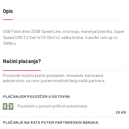
Opis
USB Flash drive 32GB Speed Line, crna boja, materijal plastika, Super
Speed USB 3.2 Gen 1x1 (5 Gbit/s), velika brzina, transfer rate up to
70MB/s
Načini plaćanja?
Proizvode možete platiti pouzećem, virmanski, karticama
jednokratno, na rate i putem kreditnih linija naših partnera.
PLAĆANJEM POUZEĆEM U GOTOVINI
Pouzećem u gotovini prilikom preuzimanja
26 KM
PLAĆANJE NA RATE PUTEM PARTNERSKIH BANAKA