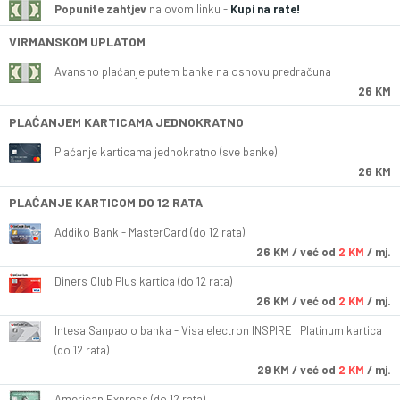
Popunite zahtjev
na ovom linku -
Kupi na rate!
VIRMANSKOM UPLATOM
Avansno plaćanje putem banke na osnovu predračuna
26 KM
PLAĆANJEM KARTICAMA JEDNOKRATNO
Plaćanje karticama jednokratno (sve banke)
26 KM
PLAĆANJE KARTICOM DO 12 RATA
Addiko Bank - MasterCard (do 12 rata)
26
KM
/ već od
2 KM
/ mj.
Diners Club Plus kartica (do 12 rata)
26
KM
/ već od
2 KM
/ mj.
Intesa Sanpaolo banka - Visa electron INSPIRE i Platinum kartica
(do 12 rata)
29
KM
/ već od
2 KM
/ mj.
American Express (do 12 rata)