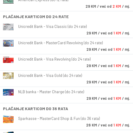
29
KM
/ već od
2 KM
/ mj.
PLAĆANJE KARTICOM DO 24 RATE
Unicredit Bank - Visa Classic (do 24 rate)
29
KM
/ već od
1 KM
/ mj.
Unicredit Bank - MasterCard Revolving (do 24 rate)
29
KM
/ već od
1 KM
/ mj.
Unicredit Bank - Visa Revolving (do 24 rate)
29
KM
/ već od
1 KM
/ mj.
Unicredit Bank - Visa Gold (do 24 rate)
29
KM
/ već od
1 KM
/ mj.
NLB banka - Master Charge (do 24 rate)
29
KM
/ već od
1 KM
/ mj.
PLAĆANJE KARTICOM DO 36 RATA
Sparkasse - MasterCard Shop & Fun (do 36 rata)
26
KM
/ već od
1 KM
/ mj.