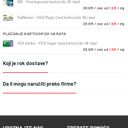
BBI - Visa kupovna kartica (do 36 rata)
26
KM
/ već od
1 KM
/ mj.
Raiffeisen - VISA Magic Card kartica (do 36 rata)
26
KM
/ već od
1 KM
/ mj.
PLAĆANJE KARTICOM DO 48 RATA
ASA banka - VISA Super naša kartica (do 48 rata)
26
KM
/ već od
1 KM
/ mj.
Koji je rok dostave?
Da li mogu naručiti preko firme?