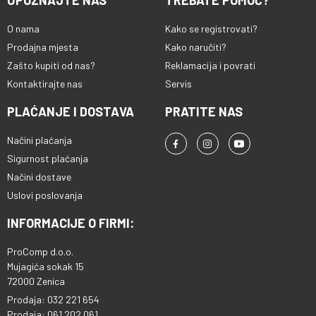
UPOZNAJTE NAS
TREBATE POMOĆ?
O nama
Kako se registrovati?
Prodajna mjesta
Kako naručiti?
Zašto kupiti od nas?
Reklamacija i povrati
Kontaktirajte nas
Servis
PLAĆANJE I DOSTAVA
PRATITE NAS
Načini plaćanja
Sigurnost plaćanja
Načini dostave
Uslovi poslovanja
INFORMACIJE O FIRMI:
ProComp d.o.o.
Mujagića sokak 15
72000 Zenica
Prodaja: 032 221 654
Prodaja: 061 202 061