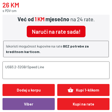
26 KM
s PDV-om
Već od
1 KM
mjesečno
na 24 rate.
Naruči na rate sada!
Iskoristi mogućnost kupovine na rate
BEZ potrebe za
kreditnom karticom.
USB3.2-32GB/Speed Line
shopping_basket
Dodaj u korpu
Kupi 1-klikom
Viber
Kupi na rate