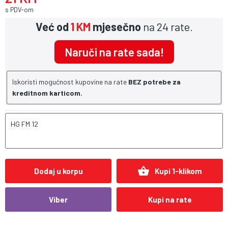
s PDV-om
Već od
1 KM
mjesečno
na 24 rate.
Naruči na rate sada!
Iskoristi mogućnost kupovine na rate
BEZ potrebe za
kreditnom karticom.
HG FM 12
shopping_basket
Dodaj u korpu
Kupi 1-klikom
Viber
Kupi na rate