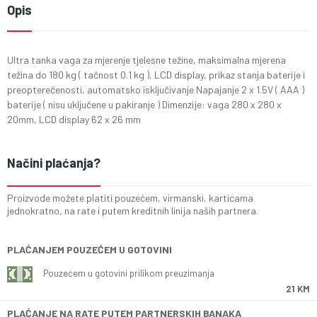
Opis
Ultra tanka vaga za mjerenje tjelesne težine, maksimalna mjerena
težina do 180 kg ( tačnost 0.1 kg ), LCD display, prikaz stanja baterije i
preopterečenosti, automatsko isključivanje Napajanje 2 x 1.5V ( AAA )
baterije ( nisu uključene u pakiranje ) Dimenzije: vaga 280 x 280 x
20mm, LCD display 62 x 26 mm
Načini plaćanja?
Proizvode možete platiti pouzećem, virmanski, karticama
jednokratno, na rate i putem kreditnih linija naših partnera.
PLAĆANJEM POUZEĆEM U GOTOVINI
Pouzećem u gotovini prilikom preuzimanja
21 KM
PLAĆANJE NA RATE PUTEM PARTNERSKIH BANAKA