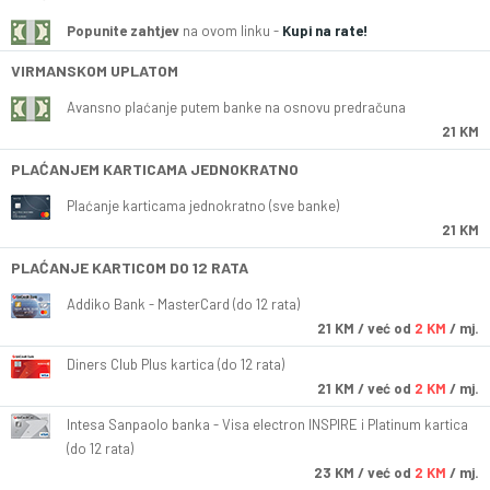
Popunite zahtjev
na ovom linku -
Kupi na rate!
VIRMANSKOM UPLATOM
Avansno plaćanje putem banke na osnovu predračuna
21 KM
PLAĆANJEM KARTICAMA JEDNOKRATNO
Plaćanje karticama jednokratno (sve banke)
21 KM
PLAĆANJE KARTICOM DO 12 RATA
Addiko Bank - MasterCard (do 12 rata)
21
KM
/ već od
2 KM
/ mj.
Diners Club Plus kartica (do 12 rata)
21
KM
/ već od
2 KM
/ mj.
Intesa Sanpaolo banka - Visa electron INSPIRE i Platinum kartica
(do 12 rata)
23
KM
/ već od
2 KM
/ mj.