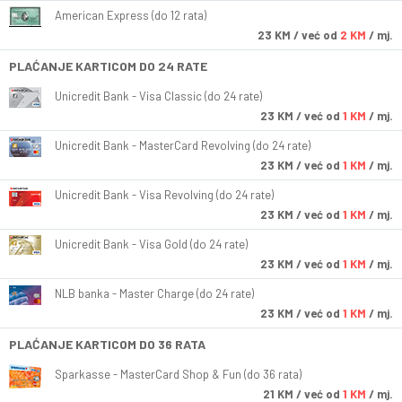
American Express (do 12 rata)
23
KM
/ već od
2 KM
/ mj.
PLAĆANJE KARTICOM DO 24 RATE
Unicredit Bank - Visa Classic (do 24 rate)
23
KM
/ već od
1 KM
/ mj.
Unicredit Bank - MasterCard Revolving (do 24 rate)
23
KM
/ već od
1 KM
/ mj.
Unicredit Bank - Visa Revolving (do 24 rate)
23
KM
/ već od
1 KM
/ mj.
Unicredit Bank - Visa Gold (do 24 rate)
23
KM
/ već od
1 KM
/ mj.
NLB banka - Master Charge (do 24 rate)
23
KM
/ već od
1 KM
/ mj.
PLAĆANJE KARTICOM DO 36 RATA
Sparkasse - MasterCard Shop & Fun (do 36 rata)
21
KM
/ već od
1 KM
/ mj.