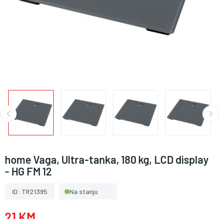
home Vaga, Ultra-tanka, 180 kg, LCD display
- HG FM 12
ID: TR21395
Na stanju
21 KM