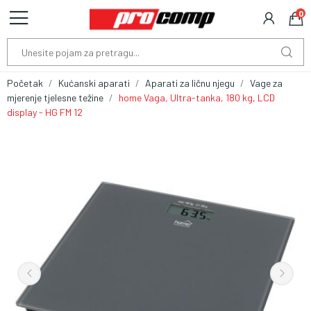
0
Početak
Kućanski aparati
Aparati za ličnu njegu
Vage za
mjerenje tjelesne težine
home Vaga, Ultra-tanka, 180 kg, LCD
display - HG FM 12