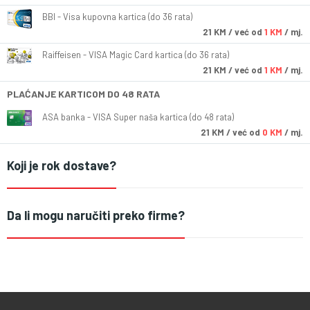
BBI - Visa kupovna kartica (do 36 rata)
21
KM
/ već od
1 KM
/ mj.
Raiffeisen - VISA Magic Card kartica (do 36 rata)
21
KM
/ već od
1 KM
/ mj.
PLAĆANJE KARTICOM DO 48 RATA
ASA banka - VISA Super naša kartica (do 48 rata)
21
KM
/ već od
0 KM
/ mj.
Koji je rok dostave?
Da li mogu naručiti preko firme?