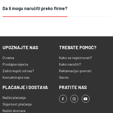
Da li mogu naručiti preko firme?
UPOZNAJTE NAS
TREBATE POMOĆ?
O nama
Kako se registrovati?
Prodajna mjesta
Kako naručiti?
Zašto kupiti od nas?
Reklamacija i povrati
Kontaktirajte nas
Servis
PLAĆANJE I DOSTAVA
PRATITE NAS
Načini plaćanja
Sigurnost plaćanja
Načini dostave