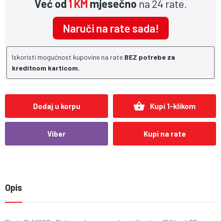
Već od
1 KM
mjesečno
na 24 rate.
Naruči na rate sada!
Iskoristi mogućnost kupovine na rate
BEZ potrebe za
kreditnom karticom.
shopping_basket
Dodaj u korpu
Kupi 1-klikom
Viber
Kupi na rate
Opis