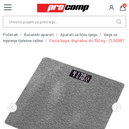
0
Početak
Kućanski aparati
Aparati za ličnu njegu
Vage za
mjerenje tjelesne težine
Floria Vaga, digitalna, do 150 kg - ZLN1987