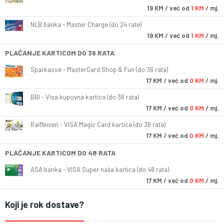
19
KM
/ već od
1 KM
/ mj.
NLB banka - Master Charge (do 24 rate)
19
KM
/ već od
1 KM
/ mj.
PLAĆANJE KARTICOM DO 36 RATA
Sparkasse - MasterCard Shop & Fun (do 36 rata)
17
KM
/ već od
0 KM
/ mj.
BBI - Visa kupovna kartica (do 36 rata)
17
KM
/ već od
0 KM
/ mj.
Raiffeisen - VISA Magic Card kartica (do 36 rata)
17
KM
/ već od
0 KM
/ mj.
PLAĆANJE KARTICOM DO 48 RATA
ASA banka - VISA Super naša kartica (do 48 rata)
17
KM
/ već od
0 KM
/ mj.
Koji je rok dostave?