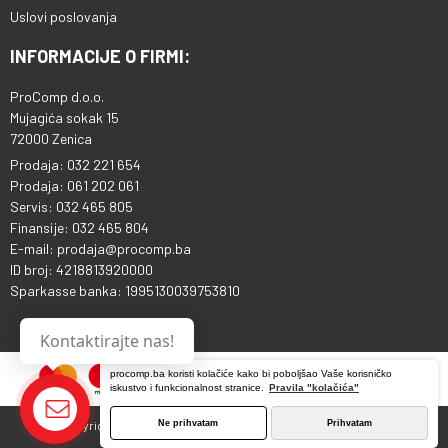
Uslovi poslovanja
INFORMACIJE O FIRMI:
ProComp d.o.o.
Mujagića sokak 15
72000 Zenica
Prodaja: 032 221 654
Prodaja: 061 202 061
Servis: 032 465 805
Finansije: 032 465 804
E-mail: prodaja@procomp.ba
ID broj: 4218813920000
Sparkasse banka: 1995130039753810
Kontaktirajte nas!
procomp.ba koristi kolačiće kako bi poboljšao Vaše korisničko
iskustvo i funkcionalnost stranice.
Pravila "kolačića"
Ne prihvatam
Prihvatam
Copyright © 2013 - 2026 ProComp d.o.o. Sva prava pridržana.