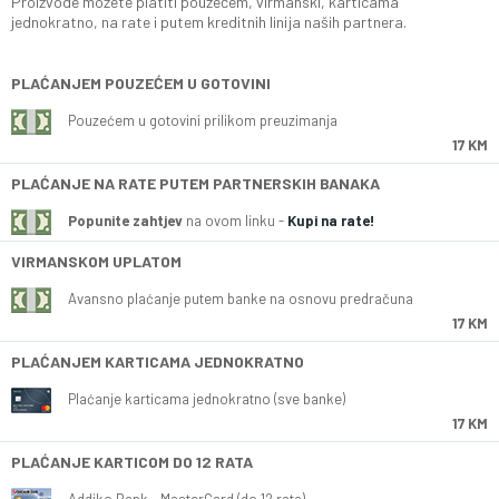
Proizvode možete platiti pouzećem, virmanski, karticama
jednokratno, na rate i putem kreditnih linija naših partnera.
PLAĆANJEM POUZEĆEM U GOTOVINI
Pouzećem u gotovini prilikom preuzimanja
17 KM
PLAĆANJE NA RATE PUTEM PARTNERSKIH BANAKA
Popunite zahtjev
na ovom linku -
Kupi na rate!
VIRMANSKOM UPLATOM
Avansno plaćanje putem banke na osnovu predračuna
17 KM
PLAĆANJEM KARTICAMA JEDNOKRATNO
Plaćanje karticama jednokratno (sve banke)
17 KM
PLAĆANJE KARTICOM DO 12 RATA