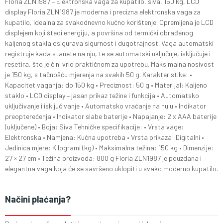
Floria ZLN1987 – Elektronska vaga za kupatilo, siva, 150 kg, LCD
display Floria ZLN1987 je moderna i precizna elektronska vaga za
kupatilo, idealna za svakodnevno kućno korištenje. Opremljena je LCD
displejem koji štedi energiju, a površina od termički obrađenog
kaljenog stakla osigurava sigurnost i dugotrajnost. Vaga automatski
registruje kada stanete na nju, te se automatski uključuje, isključuje i
resetira, što je čini vrlo praktičnom za upotrebu. Maksimalna nosivost
je 150 kg, s tačnošću mjerenja na svakih 50 g. Karakteristike: •
Kapacitet vaganja: do 150 kg • Preciznost: 50 g • Materijal: Kaljeno
staklo • LCD display – jasan prikaz težine i funkcija • Automatsko
uključivanje i isključivanje • Automatsko vraćanje na nulu • Indikator
preopterećenja • Indikator slabe baterije • Napajanje: 2 x AAA baterije
(uključene) • Boja: Siva Tehničke specifikacije: • Vrsta vage:
Elektronska • Namjena: Kućna upotreba • Vrsta prikaza: Digitalni •
Jedinica mjere: Kilogrami (kg) • Maksimalna težina: 150 kg • Dimenzije:
27 × 27 cm • Težina proizvoda: 800 g Floria ZLN1987 je pouzdana i
elegantna vaga koja će se savršeno uklopiti u svako moderno kupatilo.
Načini plaćanja?