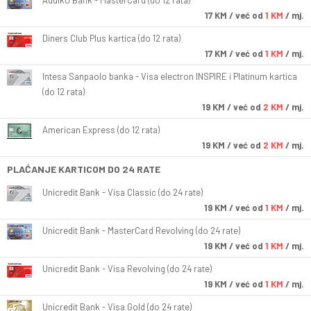
Addiko Bank - MasterCard (do 12 rata)
17
KM
/ već od
1 KM
/ mj.
Diners Club Plus kartica (do 12 rata)
17
KM
/ već od
1 KM
/ mj.
Intesa Sanpaolo banka - Visa electron INSPIRE i Platinum kartica
(do 12 rata)
19
KM
/ već od
2 KM
/ mj.
American Express (do 12 rata)
19
KM
/ već od
2 KM
/ mj.
PLAĆANJE KARTICOM DO 24 RATE
Unicredit Bank - Visa Classic (do 24 rate)
19
KM
/ već od
1 KM
/ mj.
Unicredit Bank - MasterCard Revolving (do 24 rate)
19
KM
/ već od
1 KM
/ mj.
Unicredit Bank - Visa Revolving (do 24 rate)
19
KM
/ već od
1 KM
/ mj.
Unicredit Bank - Visa Gold (do 24 rate)