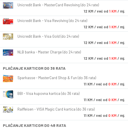
Unicredit Bank - MasterCard Revolving (do 24 rate)
12
KM
/ već od
1 KM
/ mj.
Unicredit Bank - Visa Revolving (do 24 rate)
12
KM
/ već od
1 KM
/ mj.
Unicredit Bank - Visa Gold (do 24 rate)
12
KM
/ već od
1 KM
/ mj.
NLB banka - Master Charge (do 24 rate)
12
KM
/ već od
1 KM
/ mj.
PLAĆANJE KARTICOM DO 36 RATA
Sparkasse - MasterCard Shop & Fun (do 36 rata)
11
KM
/ već od
0 KM
/ mj.
BBI - Visa kupovna kartica (do 36 rata)
11
KM
/ već od
0 KM
/ mj.
Raiffeisen - VISA Magic Card kartica (do 36 rata)
11
KM
/ već od
0 KM
/ mj.
PLAĆANJE KARTICOM DO 48 RATA