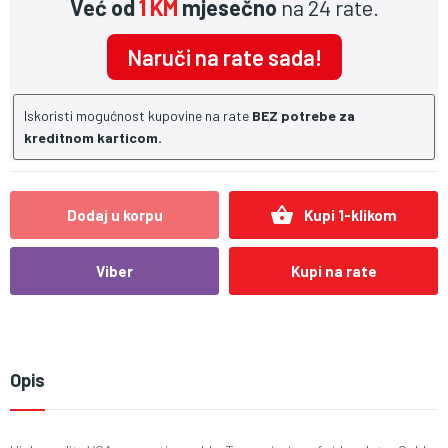
Već od
1 KM
mjesečno
na 24 rate.
Naruči na rate sada!
Iskoristi mogućnost kupovine na rate
BEZ potrebe za
kreditnom karticom.
shopping_basket
Dodaj u korpu
Kupi 1-klikom
Viber
Kupi na rate
Opis