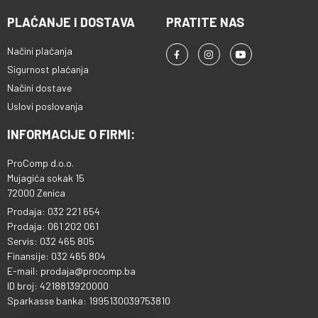
PLAĆANJE I DOSTAVA
PRATITE NAS
Načini plaćanja
Sigurnost plaćanja
Načini dostave
Uslovi poslovanja
INFORMACIJE O FIRMI:
ProComp d.o.o.
Mujagića sokak 15
72000 Zenica
Prodaja: 032 221 654
Prodaja: 061 202 061
Servis: 032 465 805
Finansije: 032 465 804
E-mail: prodaja@procomp.ba
ID broj: 4218813920000
Sparkasse banka: 1995130039753810