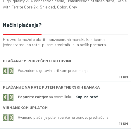
High-quality VGA connection cable, Transmission of video data, Cable
with Ferrite Core 2x, Shielded, Color: Grey
Načini plaćanja?
Proizvode možete platiti pouzećem, virmanski, karticama
jednokratno, na rate i putem kreditnih linija naših partnera.
PLAĆANJEM POUZEĆEM U GOTOVINI
Pouzećem u gotovini prilikom preuzimanja
11 KM
PLAĆANJE NA RATE PUTEM PARTNERSKIH BANAKA
Popunite zahtjev
na ovom linku -
Kupi na rate!
VIRMANSKOM UPLATOM
Avansno plaćanje putem banke na osnovu predračuna
11 KM