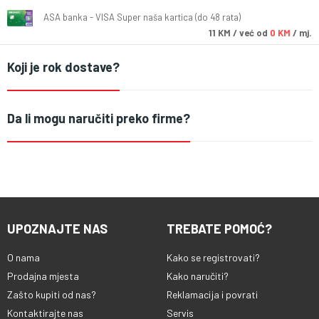
ASA banka - VISA Super naša kartica (do 48 rata)
11
KM
/ već od
0 KM
/ mj.
Koji je rok dostave?
Da li mogu naručiti preko firme?
UPOZNAJTE NAS
TREBATE POMOĆ?
O nama
Kako se registrovati?
Prodajna mjesta
Kako naručiti?
Zašto kupiti od nas?
Reklamacija i povrati
Kontaktirajte nas
Servis