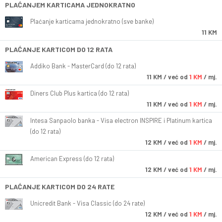
PLAĆANJEM KARTICAMA JEDNOKRATNO
Plaćanje karticama jednokratno (sve banke)
11 KM
PLAĆANJE KARTICOM DO 12 RATA
Addiko Bank - MasterCard (do 12 rata)
11
KM
/ već od
1 KM
/ mj.
Diners Club Plus kartica (do 12 rata)
11
KM
/ već od
1 KM
/ mj.
Intesa Sanpaolo banka - Visa electron INSPIRE i Platinum kartica
(do 12 rata)
12
KM
/ već od
1 KM
/ mj.
American Express (do 12 rata)
12
KM
/ već od
1 KM
/ mj.
PLAĆANJE KARTICOM DO 24 RATE
Unicredit Bank - Visa Classic (do 24 rate)
12
KM
/ već od
1 KM
/ mj.