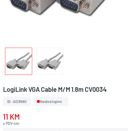
LogiLink VGA Cable M/M 1.8m CV0034
ID: AD3690
Nedostupno
11 KM
s PDV-om