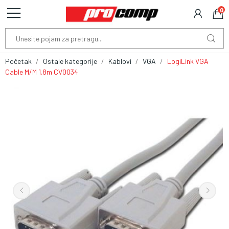
0
Početak
Ostale kategorije
Kablovi
VGA
LogiLink VGA
Cable M/M 1.8m CV0034