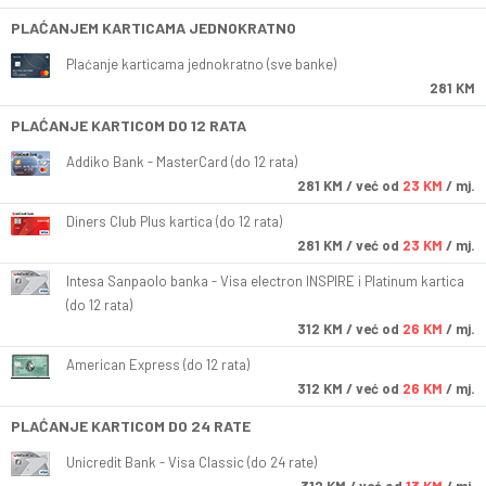
PLAĆANJEM KARTICAMA JEDNOKRATNO
Plaćanje karticama jednokratno (sve banke)
281 KM
PLAĆANJE KARTICOM DO 12 RATA
Addiko Bank - MasterCard (do 12 rata)
281
KM
/ već od
23 KM
/ mj.
Diners Club Plus kartica (do 12 rata)
281
KM
/ već od
23 KM
/ mj.
Intesa Sanpaolo banka - Visa electron INSPIRE i Platinum kartica
(do 12 rata)
312
KM
/ već od
26 KM
/ mj.
American Express (do 12 rata)
312
KM
/ već od
26 KM
/ mj.
PLAĆANJE KARTICOM DO 24 RATE
Unicredit Bank - Visa Classic (do 24 rate)