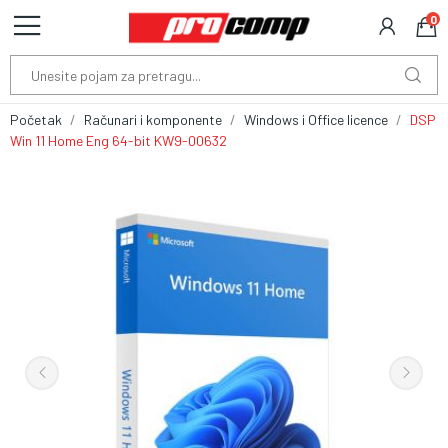
0
Početak
Računari i komponente
Windows i Office licence
DSP
Win 11 Home Eng 64-bit KW9-00632