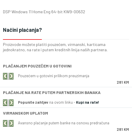
DSP Windows 11 Home Eng 64-bit KW9-00632
Načini plaćanja?
Proizvode možete platiti pouzećem, virmanski, karticama
jednokratno, na rate i putem kreditnih linija naših partnera.
PLAĆANJEM POUZEĆEM U GOTOVINI
Pouzećem u gotovini prilikom preuzimanja
281 KM
PLAĆANJE NA RATE PUTEM PARTNERSKIH BANAKA
Popunite zahtjev
na ovom linku -
Kupi na rate!
VIRMANSKOM UPLATOM
Avansno plaćanje putem banke na osnovu predračuna
281 KM