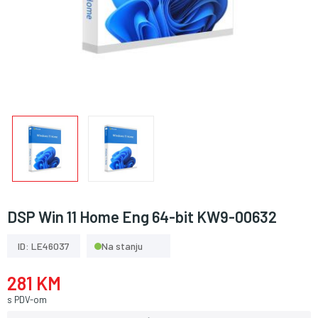
DSP Win 11 Home Eng 64-bit KW9-00632
ID: LE46037
Na stanju
281 KM
s PDV-om