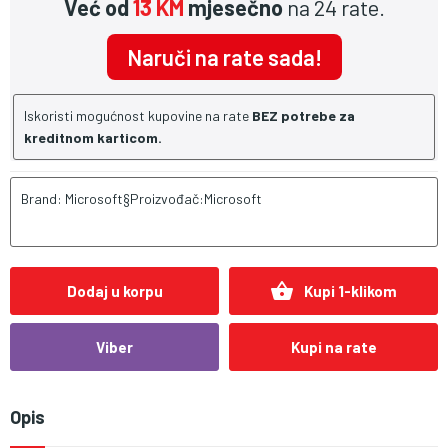
Već od
13 KM
mjesečno
na 24 rate.
Naruči na rate sada!
Iskoristi mogućnost kupovine na rate
BEZ potrebe za
kreditnom karticom.
Brand: Microsoft§Proizvođač:Microsoft
shopping_basket
Dodaj u korpu
Kupi 1-klikom
Viber
Kupi na rate
Opis