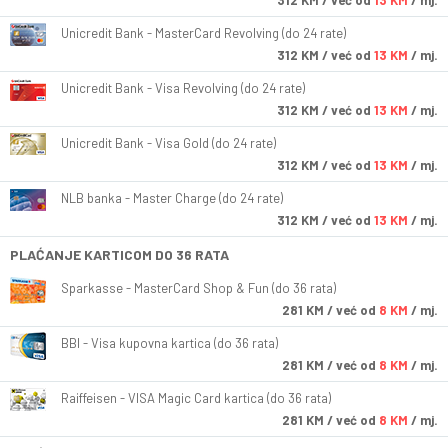
312
KM
/ već od
13 KM
/ mj.
Unicredit Bank - MasterCard Revolving (do 24 rate)
312
KM
/ već od
13 KM
/ mj.
Unicredit Bank - Visa Revolving (do 24 rate)
312
KM
/ već od
13 KM
/ mj.
Unicredit Bank - Visa Gold (do 24 rate)
312
KM
/ već od
13 KM
/ mj.
NLB banka - Master Charge (do 24 rate)
312
KM
/ već od
13 KM
/ mj.
PLAĆANJE KARTICOM DO 36 RATA
Sparkasse - MasterCard Shop & Fun (do 36 rata)
281
KM
/ već od
8 KM
/ mj.
BBI - Visa kupovna kartica (do 36 rata)
281
KM
/ već od
8 KM
/ mj.
Raiffeisen - VISA Magic Card kartica (do 36 rata)
281
KM
/ već od
8 KM
/ mj.