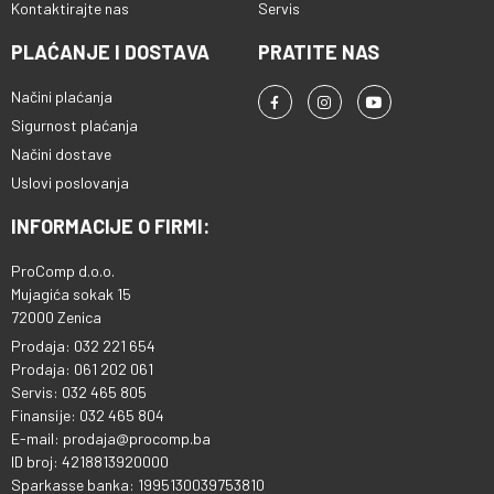
Kontaktirajte nas
Servis
PLAĆANJE I DOSTAVA
PRATITE NAS
Načini plaćanja
Sigurnost plaćanja
Načini dostave
Uslovi poslovanja
INFORMACIJE O FIRMI:
ProComp d.o.o.
Mujagića sokak 15
72000 Zenica
Prodaja: 032 221 654
Prodaja: 061 202 061
Servis: 032 465 805
Finansije: 032 465 804
E-mail: prodaja@procomp.ba
ID broj: 4218813920000
Sparkasse banka: 1995130039753810