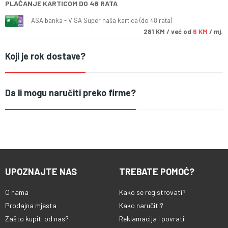
PLAĆANJE KARTICOM DO 48 RATA
ASA banka - VISA Super naša kartica (do 48 rata)
281
KM
/ već od
6 KM
/ mj.
Koji je rok dostave?
Da li mogu naručiti preko firme?
UPOZNAJTE NAS
TREBATE POMOĆ?
O nama
Kako se registrovati?
Prodajna mjesta
Kako naručiti?
Zašto kupiti od nas?
Reklamacija i povrati