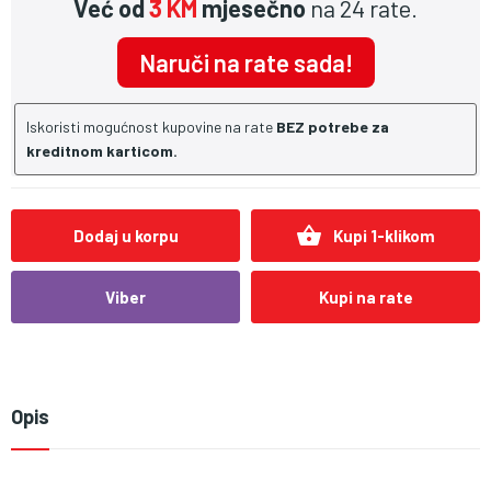
Već od
3 KM
mjesečno
na 24 rate.
Naruči na rate sada!
Iskoristi mogućnost kupovine na rate
BEZ potrebe za
kreditnom karticom.
shopping_basket
Dodaj u korpu
Kupi 1-klikom
Viber
Kupi na rate
Opis