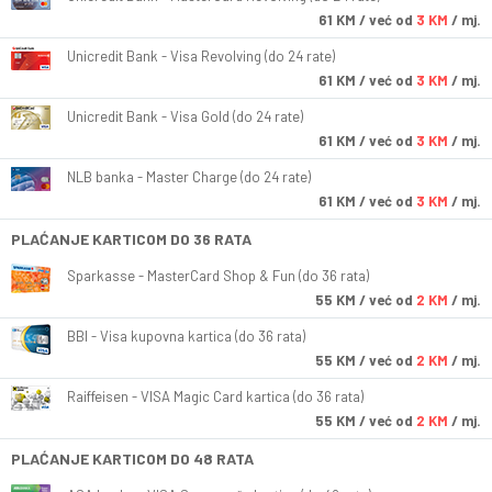
61
KM
/ već od
3 KM
/ mj.
Unicredit Bank - Visa Revolving (do 24 rate)
61
KM
/ već od
3 KM
/ mj.
Unicredit Bank - Visa Gold (do 24 rate)
61
KM
/ već od
3 KM
/ mj.
NLB banka - Master Charge (do 24 rate)
61
KM
/ već od
3 KM
/ mj.
PLAĆANJE KARTICOM DO 36 RATA
Sparkasse - MasterCard Shop & Fun (do 36 rata)
55
KM
/ već od
2 KM
/ mj.
BBI - Visa kupovna kartica (do 36 rata)
55
KM
/ već od
2 KM
/ mj.
Raiffeisen - VISA Magic Card kartica (do 36 rata)
55
KM
/ već od
2 KM
/ mj.
PLAĆANJE KARTICOM DO 48 RATA