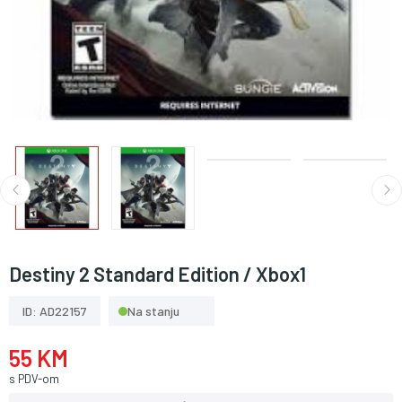
Destiny 2 Standard Edition / Xbox1
ID: AD22157
Na stanju
55 KM
s PDV-om