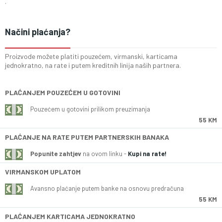
.
Načini plaćanja?
Proizvode možete platiti pouzećem, virmanski, karticama
jednokratno, na rate i putem kreditnih linija naših partnera.
PLAĆANJEM POUZEĆEM U GOTOVINI
Pouzećem u gotovini prilikom preuzimanja
55 KM
PLAĆANJE NA RATE PUTEM PARTNERSKIH BANAKA
Popunite zahtjev
na ovom linku -
Kupi na rate!
VIRMANSKOM UPLATOM
Avansno plaćanje putem banke na osnovu predračuna
55 KM
PLAĆANJEM KARTICAMA JEDNOKRATNO