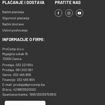
PLAĆANJE I DOSTAVA
PRATITE NAS
Načini plaćanja
Sigurnost plaćanja
Načini dostave
Uslovi poslovanja
INFORMACIJE O FIRMI:
ProComp d.o.o.
Mujagića sokak 15
72000 Zenica
Prodaja: 032 221 654
Prodaja: 061 202 061
Servis: 032 465 805
Finansije: 032 465 804
E-mail: prodaja@procomp.ba
ID broj: 4218813920000
Sparkasse banka: 1995130039753810