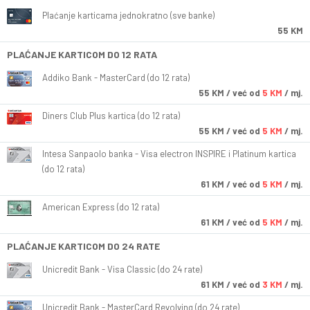
Plaćanje karticama jednokratno (sve banke)
55 KM
PLAĆANJE KARTICOM DO 12 RATA
Addiko Bank - MasterCard (do 12 rata)
55
KM
/ već od
5 KM
/ mj.
Diners Club Plus kartica (do 12 rata)
55
KM
/ već od
5 KM
/ mj.
Intesa Sanpaolo banka - Visa electron INSPIRE i Platinum kartica
(do 12 rata)
61
KM
/ već od
5 KM
/ mj.
American Express (do 12 rata)
61
KM
/ već od
5 KM
/ mj.
PLAĆANJE KARTICOM DO 24 RATE
Unicredit Bank - Visa Classic (do 24 rate)
61
KM
/ već od
3 KM
/ mj.
Unicredit Bank - MasterCard Revolving (do 24 rate)