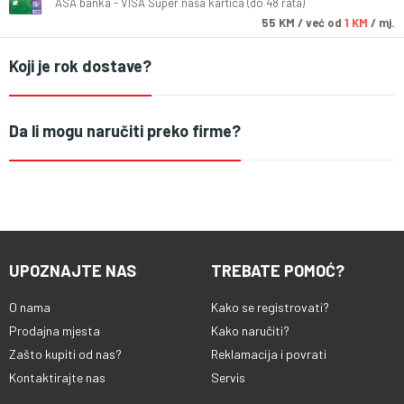
ASA banka - VISA Super naša kartica (do 48 rata)
55
KM
/ već od
1 KM
/ mj.
Koji je rok dostave?
Da li mogu naručiti preko firme?
UPOZNAJTE NAS
TREBATE POMOĆ?
O nama
Kako se registrovati?
Prodajna mjesta
Kako naručiti?
Zašto kupiti od nas?
Reklamacija i povrati
Kontaktirajte nas
Servis