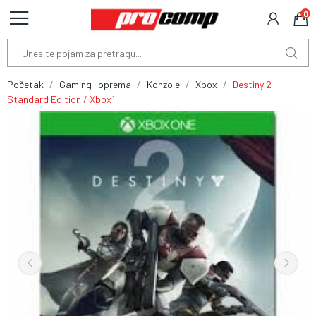
0
Početak
Gaming i oprema
Konzole
Xbox
Destiny 2
Standard Edition / Xbox1