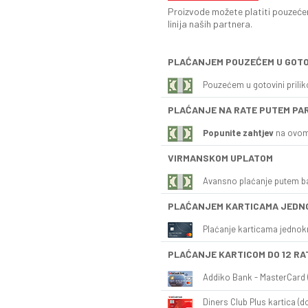
Proizvode možete platiti pouzećem
linija naših partnera.
PLAĆANJEM POUZEĆEM U GOTO
Pouzećem u gotovini prili
PLAĆANJE NA RATE PUTEM PA
Popunite zahtjev
na ovom
VIRMANSKOM UPLATOM
Avansno plaćanje putem b
PLAĆANJEM KARTICAMA JEDN
Plaćanje karticama jednok
PLAĆANJE KARTICOM DO 12 RA
Addiko Bank - MasterCard (
Diners Club Plus kartica (do