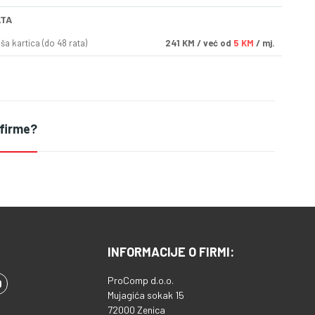
ATA
a kartica (do 48 rata)
241
KM
/ već od
5 KM
/ mj.
 firme?
INFORMACIJE O FIRMI:
ProComp d.o.o.
Mujagića sokak 15
72000 Zenica