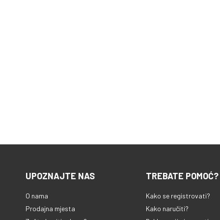
UPOZNAJTE NAS
TREBATE POMOĆ?
O nama
Kako se registrovati?
Prodajna mjesta
Kako naručiti?