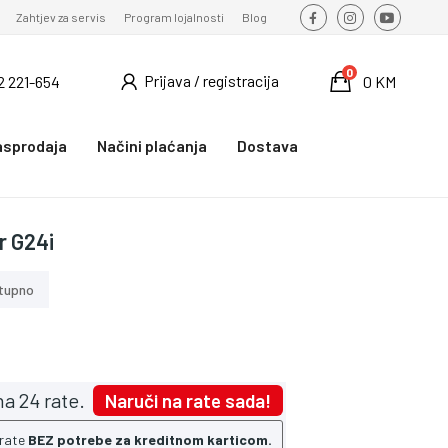
Zahtjev za servis
Program lojalnosti
Blog
0
Prijava / registracija
2 221-654
0 KM
asprodaja
Načini plaćanja
Dostava
r G24i
tupno
a 24 rate.
Naruči na rate sada!
 rate
BEZ potrebe za kreditnom karticom.