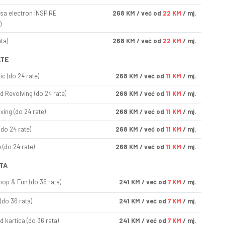
sa electron INSPIRE i
268
KM
/ već od
22 KM
/ mj.
)
ta)
268
KM
/ već od
22 KM
/ mj.
ATE
ic (do 24 rate)
268
KM
/ već od
11 KM
/ mj.
d Revolving (do 24 rate)
268
KM
/ već od
11 KM
/ mj.
ving (do 24 rate)
268
KM
/ već od
11 KM
/ mj.
(do 24 rate)
268
KM
/ već od
11 KM
/ mj.
(do 24 rate)
268
KM
/ već od
11 KM
/ mj.
TA
op & Fun (do 36 rata)
241
KM
/ već od
7 KM
/ mj.
(do 36 rata)
241
KM
/ već od
7 KM
/ mj.
d kartica (do 36 rata)
241
KM
/ već od
7 KM
/ mj.