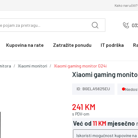
Kako naručiti?
03
Kupovina na rate
Zatražite ponudu
IT podrška
R
nitora
Xiaomi monitori
Xiaomi gaming monitor G24i
Xiaomi gaming monito
ID: BGELA5625EU
Nedos
241 KM
s PDV-om
Već od
11 KM
mjesečno
n
Iskoristi mogućnost kupovine na