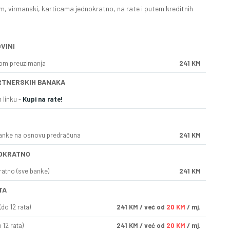
, virmanski, karticama jednokratno, na rate i putem kreditnih
VINI
kom preuzimanja
241 KM
RTNERSKIH BANAKA
 linku -
Kupi na rate!
anke na osnovu predračuna
241 KM
OKRATNO
ratno (sve banke)
241 KM
TA
do 12 rata)
241
KM
/ već od
20 KM
/ mj.
 12 rata)
241
KM
/ već od
20 KM
/ mj.